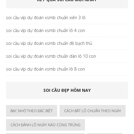
soi cầu víp dự đoán xsmb chuẩn xiên 3 lô
soi cầu víp dự đoán xsmb chuẩn lô 4 con
soi cầu víp dự đoán xsmb chuẩn đề bạch thủ
soi cầu víp dự đoán xsmb chuẩn dàn lô 10 con
soi cầu víp dự đoán xsmb chuẩn lô 8 con
SOI CẦU ĐẸP HÔM NAY
BẠC NHỚ THEO ĐẶC BIỆT
CÁCH BẮT LÔ CHUẨN THEO NGÀY
CÁCH ĐÁNH LÔ NGÀY NÀO CŨNG TRÚNG