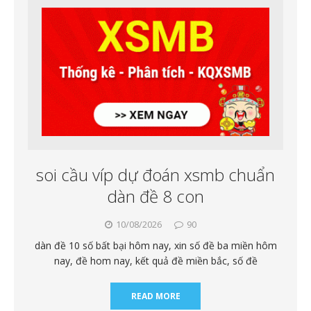
soi cầu víp dự đoán xsmb chuẩn
dàn đề 8 con
10/08/2026
90
dàn đề 10 số bất bại hôm nay, xin số đề ba miền hôm
nay, đề hom nay, kết quả đề miền bắc, số đề
READ MORE