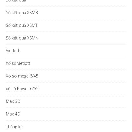
Sổ kết quả XSMB
Sổ kết quả XSMT
Sổ kết quả XSMN
Vietlott
Xổ số vietlott
Xo so mega 6/45
xổ số Power 6/55
Max 3D
Max 4D
Thống kê