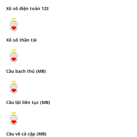
Xổ số điện toán 123
Xổ số thần tài
Cầu bạch thủ (MB)
Cầu lật liên tục (MB)
Cầu về cả cặp (MB)