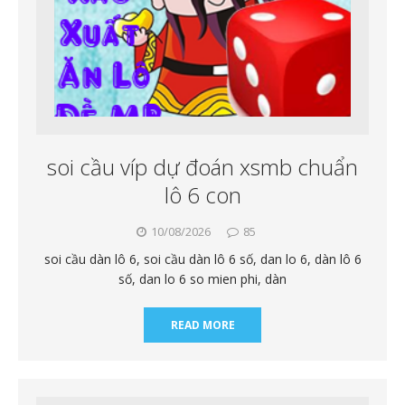
soi cầu víp dự đoán xsmb chuẩn
lô 6 con
10/08/2026
85
soi cầu dàn lô 6, soi cầu dàn lô 6 số, dan lo 6, dàn lô 6
số, dan lo 6 so mien phi, dàn
READ MORE