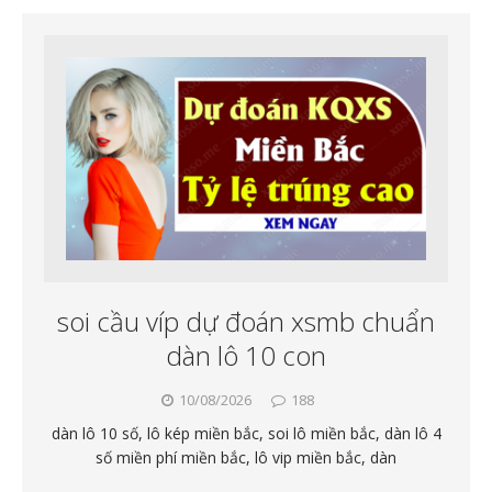
soi cầu víp dự đoán xsmb chuẩn
dàn lô 10 con
10/08/2026
188
dàn lô 10 số, lô kép miền bắc, soi lô miền bắc, dàn lô 4
số miền phí miền bắc, lô vip miền bắc, dàn