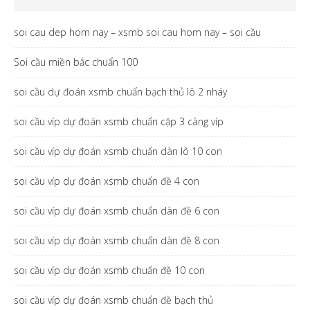
soi cau dep hom nay – xsmb soi cau hom nay – soi cầu
Soi cầu miền bắc chuẩn 100
soi cầu dự đoán xsmb chuẩn bạch thủ lô 2 nháy
soi cầu víp dự đoán xsmb chuẩn cặp 3 càng víp
soi cầu víp dự đoán xsmb chuẩn dàn lô 10 con
soi cầu víp dự đoán xsmb chuẩn đề 4 con
soi cầu víp dự đoán xsmb chuẩn dàn đề 6 con
soi cầu víp dự đoán xsmb chuẩn dàn đề 8 con
soi cầu víp dự đoán xsmb chuẩn đề 10 con
soi cầu víp dự đoán xsmb chuẩn đề bạch thủ