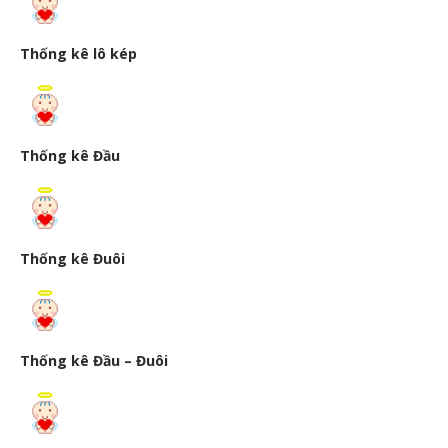
Thống kê lô kép
Thống kê Đầu
Thống kê Đuôi
Thống kê Đầu – Đuôi