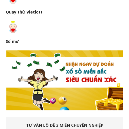
Quay thử Vietlott
Sổ mơ
TƯ VẤN LÔ ĐỀ 3 MIỀN CHUYÊN NGHIỆP