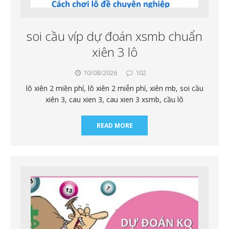
soi cầu víp dự đoán xsmb chuẩn
xiên 3 lô
10/08/2026
102
lô xiên 2 miền phí, lô xiên 2 miễn phí, xiên mb, soi cầu
xiên 3, cau xien 3, cau xien 3 xsmb, cầu lô
READ MORE