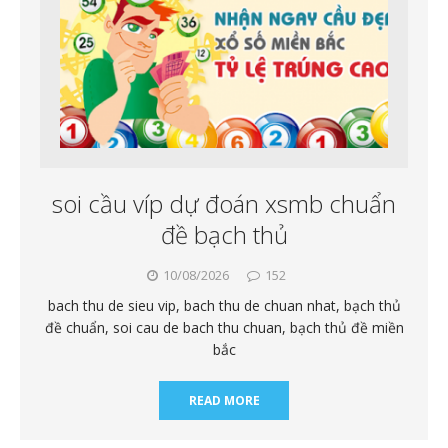
soi cầu víp dự đoán xsmb chuẩn
đề bạch thủ
10/08/2026
152
bach thu de sieu vip, bach thu de chuan nhat, bạch thủ
đề chuẩn, soi cau de bach thu chuan, bạch thủ đề miền
bắc
READ MORE