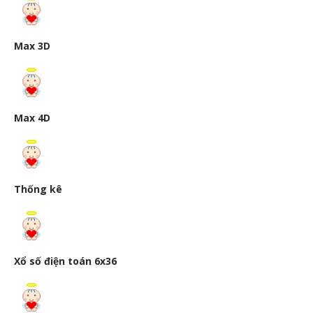
Max 3D
Max 4D
Thống kê
Xổ số điện toán 6x36