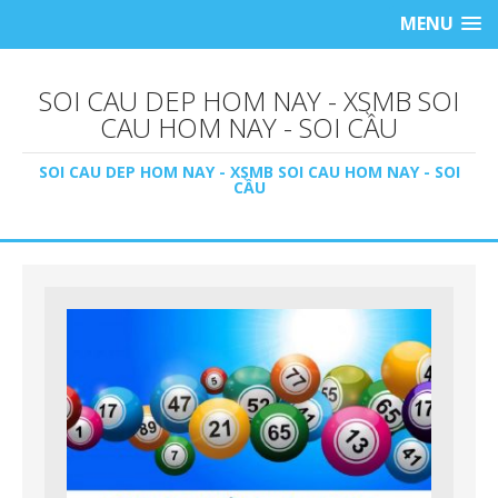
MENU
SOI CAU DEP HOM NAY - XSMB SOI
CAU HOM NAY - SOI CẦU
SOI CAU DEP HOM NAY - XSMB SOI CAU HOM NAY - SOI
CẦU