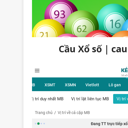
Cầu Xổ số | ca