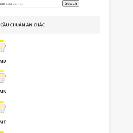
Search
CẦU CHUẨN ĂN CHẮC
SMB
SMN
SMT