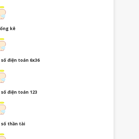
ống kê
 số điện toán 6x36
 số điện toán 123
 số thần tài