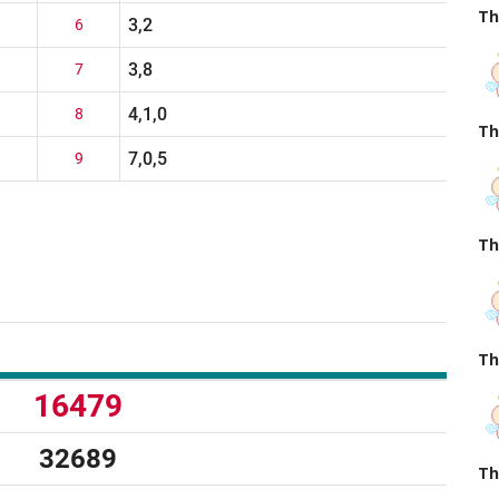
Th
Th
Th
Th
Th