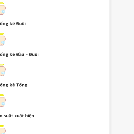
ống kê Đuôi
ống kê Đầu – Đuôi
ống kê Tổng
n suất xuất hiện