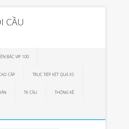
I CẦU
IỀN BẮC VIP 100
CAO CẤP
TRỰC TIẾP KẾT QUẢ XS
OÁN
TK CẦU
THỐNG KÊ