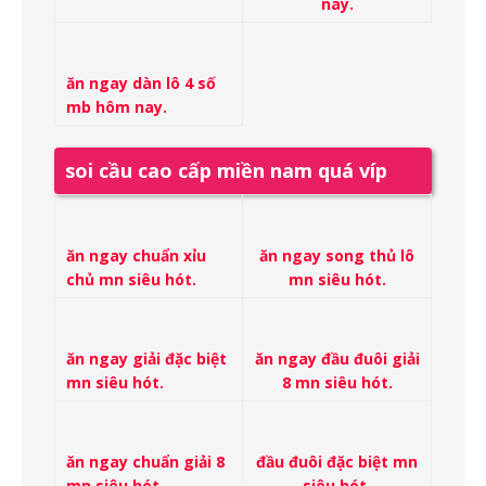
nay.
ăn ngay dàn lô 4 số
mb hôm nay.
soi cầu cao cấp miền nam quá víp
ăn ngay chuẩn xỉu
ăn ngay song thủ lô
chủ mn siêu hót.
mn siêu hót.
ăn ngay giải đặc biệt
ăn ngay đầu đuôi giải
mn siêu hót.
8 mn siêu hót.
ăn ngay chuẩn giải 8
đầu đuôi đặc biệt mn
mn siêu hót.
siêu hót.