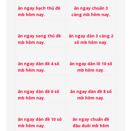
ăn ngay bạch thủ đề
ăn ngay chuẩn 3
mb hôm nay.
càng mb hôm nay.
ăn ngay song thủ đề
ăn ngay dàn 3 càng 2
mb hôm nay.
số mb hôm nay.
ăn ngay dàn đề 4 số
ăn ngay dàn lô 10 số
mb hôm nay.
mb hôm nay.
ăn ngay dàn đề 6 số
ăn ngay dàn đề 8 số
mb hôm nay.
mb hôm nay.
ăn ngay dàn đề 10 số
ăn ngay chuẩn đề
mb hôm nay.
đầu đuôi mb hôm