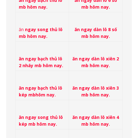
ăn ngay bạch thủ lô
ăn ngay dàn lô 6 số
mb hôm nay.
mb hôm nay.
ăn
ngay song thủ lô
ăn ngay dàn lô 8 số
mb hôm nay.
mb hôm nay.
ăn ngay bạch thủ lô
ăn ngay dàn lô xiên 2
2 nháy mb hôm nay.
mb hôm nay.
ăn ngay bạch thủ lô
ăn ngay dàn lô xiên 3
kép mbhôm nay.
mb hôm nay.
ăn ngay song thủ lô
ăn ngay dàn lô xiên 4
kép mb hôm nay.
mb hôm nay.