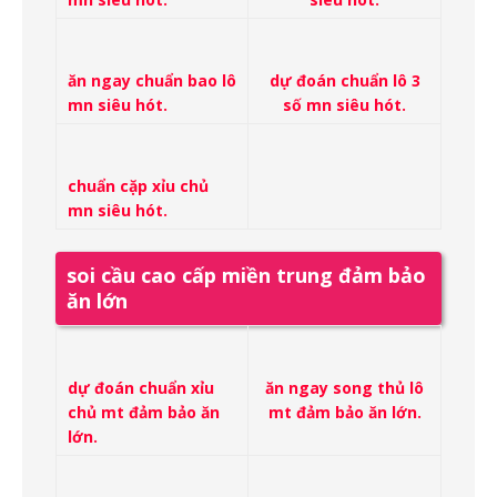
ăn ngay chuẩn bao lô
dự đoán chuẩn lô 3
mn siêu hót.
số mn siêu hót.
chuẩn cặp xỉu chủ
mn siêu hót.
soi cầu cao cấp miền trung đảm bảo
ăn lớn
dự đoán chuẩn xỉu
ăn ngay song thủ lô
chủ mt đảm bảo ăn
mt đảm bảo ăn lớn.
lớn.