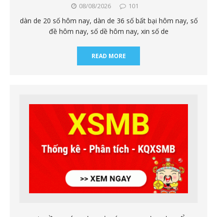
08/08/2026
101
dàn de 20 số hôm nay, dàn de 36 số bất bại hôm nay, số
đề hôm nay, số dề hôm nay, xin số de
READ MORE