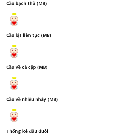
Cầu bạch thủ (MB)
Cầu lật liên tục (MB)
Cầu về cả cặp (MB)
Cầu về nhiều nháy (MB)
Thống kê đầu đuôi