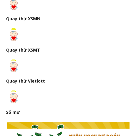
Quay thử XSMN
Quay thử XSMT
Quay thử Vietlott
Sổ mơ