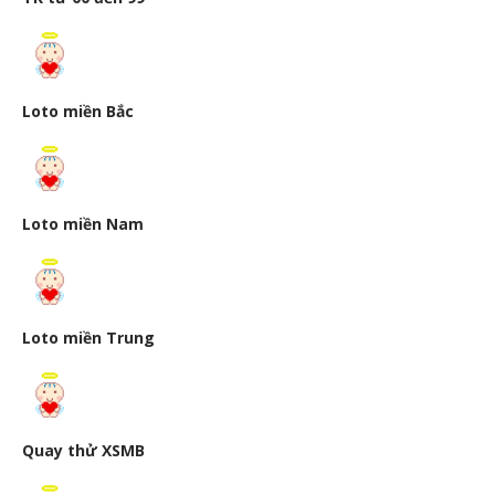
Loto miền Bắc
Loto miền Nam
Loto miền Trung
Quay thử XSMB