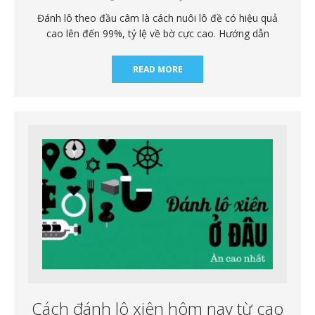
Đánh lô theo đầu câm là cách nuôi lô đề có hiệu quả
cao lên đến 99%, tỷ lệ về bờ cực cao. Hướng dẫn
READ MORE
Cách đánh lô xiên hôm nay từ cao