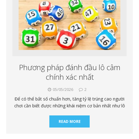
Phương pháp đánh đầu lô câm
chính xác nhất
05/05/2026
2
Để có thể bắt số chuẩn hơn, tăng tỷ lệ trúng cao người
chơi cần biết được những khái niệm cơ bản nhất như lô
READ MORE