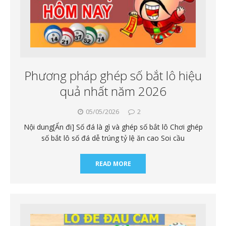
Phương pháp ghép số bắt lô hiệu
quả nhất năm 2026
05/05/2026
2
Nội dung[Ẩn đi] Số đá là gì và ghép số bắt lô Chơi ghép
số bắt lô số đá dễ trúng tỷ lệ ăn cao Soi cầu
READ MORE