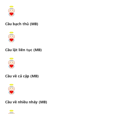
Cầu bạch thủ (MB)
Cầu lật liên tục (MB)
Cầu về cả cặp (MB)
Cầu về nhiều nháy (MB)