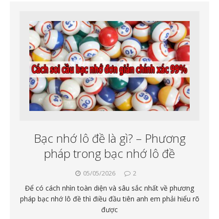
Bạc nhớ lô đề là gì? – Phương
pháp trong bạc nhớ lô đề
05/05/2026
2
Để có cách nhìn toàn diện và sâu sắc nhất về phương
pháp bạc nhớ lô đề thì điều đầu tiên anh em phải hiểu rõ
được