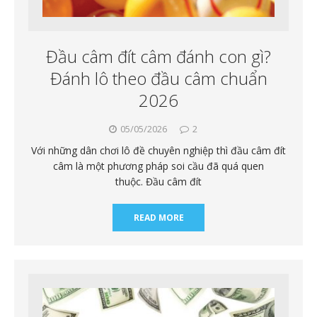
Đầu câm đít câm đánh con gì?
Đánh lô theo đầu câm chuẩn
2026
05/05/2026
2
Với những dân chơi lô đề chuyên nghiệp thì đầu câm đít
câm là một phương pháp soi cầu đã quá quen
thuộc. Đầu câm đít
READ MORE