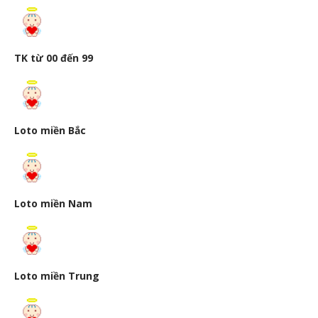
TK từ 00 đến 99
Loto miền Bắc
Loto miền Nam
Loto miền Trung