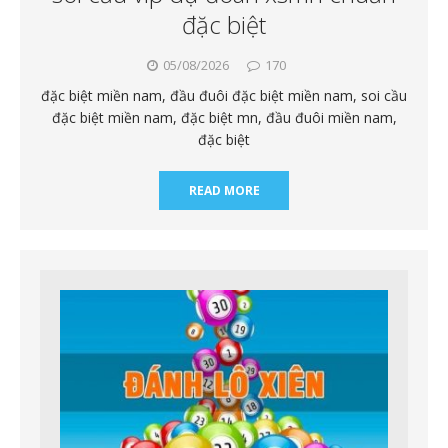
đặc biệt
05/08/2026
170
đặc biệt miền nam, đầu đuôi đặc biệt miền nam, soi cầu
đặc biệt miền nam, đặc biệt mn, đầu đuôi miền nam,
đặc biệt
READ MORE