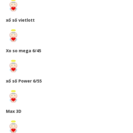
xổ số vietlott
Xo so mega 6/45
xổ số Power 6/55
Max 3D