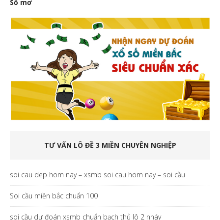
Sổ mơ
TƯ VẤN LÔ ĐỀ 3 MIỀN CHUYÊN NGHIỆP
soi cau dep hom nay – xsmb soi cau hom nay – soi cầu
Soi cầu miền bắc chuẩn 100
soi cầu dự đoán xsmb chuẩn bạch thủ lô 2 nháy