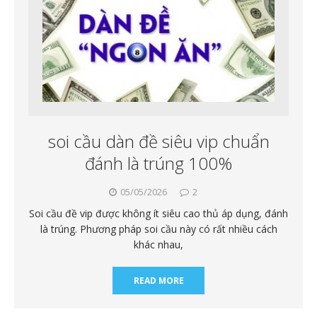
soi cầu dàn đề siêu vip chuẩn
đánh là trúng 100%
05/05/2026
2
Soi cầu đề vip được không ít siêu cao thủ áp dụng, đánh
là trúng. Phương pháp soi cầu này có rất nhiều cách
khác nhau,
READ MORE