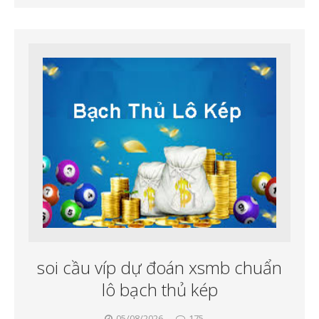
soi cầu víp dự đoán xsmb chuẩn
lô bạch thủ kép
05/08/2026
175