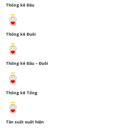
Thống kê Đầu
Thống kê Đuôi
Thống kê Đầu – Đuôi
Thống kê Tổng
Tần suất xuất hiện