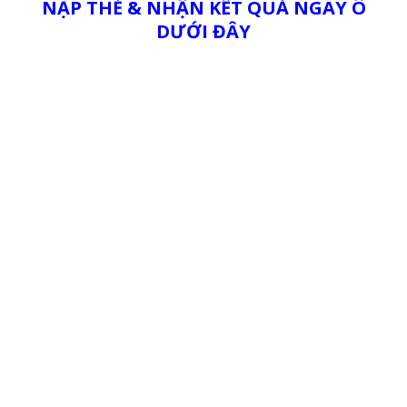
NẠP THẺ & NHẬN KẾT QUẢ NGAY Ô
DƯỚI ĐÂY