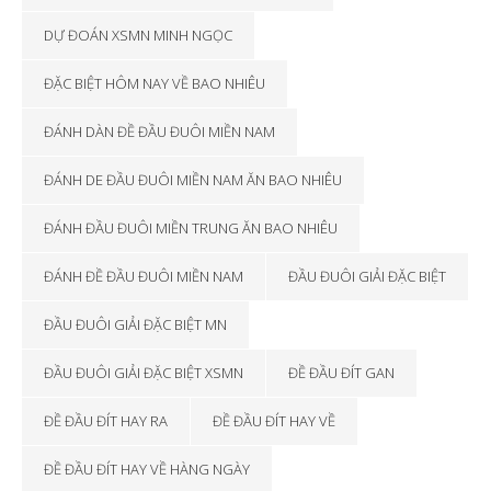
DỰ ĐOÁN XSMN MINH NGỌC
ĐẶC BIỆT HÔM NAY VỀ BAO NHIÊU
ĐÁNH DÀN ĐỀ ĐẦU ĐUÔI MIỀN NAM
ĐÁNH DE ĐẦU ĐUÔI MIỀN NAM ĂN BAO NHIÊU
ĐÁNH ĐẦU ĐUÔI MIỀN TRUNG ĂN BAO NHIÊU
ĐÁNH ĐỀ ĐẦU ĐUÔI MIỀN NAM
ĐẦU ĐUÔI GIẢI ĐẶC BIỆT
ĐẦU ĐUÔI GIẢI ĐẶC BIỆT MN
ĐẦU ĐUÔI GIẢI ĐẶC BIỆT XSMN
ĐỀ ĐẦU ĐÍT GAN
ĐỀ ĐẦU ĐÍT HAY RA
ĐỀ ĐẦU ĐÍT HAY VỀ
ĐỀ ĐẦU ĐÍT HAY VỀ HÀNG NGÀY