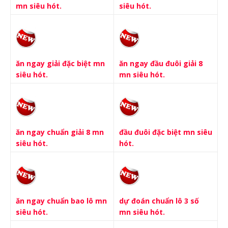
mn siêu hót.
siêu hót.
ăn ngay giải đặc biệt mn
ăn ngay đầu đuôi giải 8
siêu hót.
mn siêu hót.
ăn ngay chuẩn giải 8 mn
đầu đuôi đặc biệt mn siêu
siêu hót.
hót.
ăn ngay chuẩn bao lô mn
dự đoán chuẩn lô 3 số
siêu hót.
mn siêu hót.