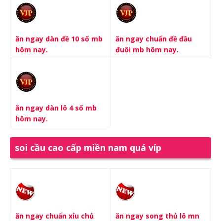
ăn ngay dàn đề 10 số mb
ăn ngay chuẩn đề đầu
hôm nay.
đuôi mb hôm nay.
ăn ngay dàn lô 4 số mb
hôm nay.
soi cầu cao cấp miền nam quá víp
ăn ngay chuẩn xỉu chủ
ăn ngay song thủ lô mn