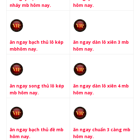
nháy mb hôm nay.
hôm nay.
ăn ngay bạch thủ lô kép
ăn ngay dàn lô xiên 3 mb
mbhôm nay.
hôm nay.
ăn ngay song thủ lô kép
ăn ngay dàn lô xiên 4 mb
mb hôm nay.
hôm nay.
ăn ngay bạch thủ đề mb
ăn ngay chuẩn 3 càng mb
hôm nay.
hôm nay.