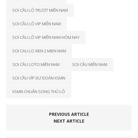
SOI CẦU LÔ TRƯỢT MIỀN NAM
SOI CẦU LÔ VIP MIỀN NAM
SOI CẦU LÔ VIP MIỀN NAM HÔM NAY
SOI CAU LO XIEN 2 MIEN NAM
SOI CẦU LOTO MIỀN NAM
SOI CẦU MIỀN NAM
SOI CẦU VÍP DỰ ĐOÁN XSMN
XSMN CHUẨN SONG THỦ LÔ
PREVIOUS ARTICLE
NEXT ARTICLE