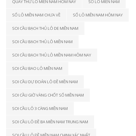
QUAY THỬ LÔ MIỀN NAM HÔM NAY
SỐ LÔ MIỀN NAM
SỐ LÔ MIỀN NAM CHƯA VỀ
SỐ LÔ MIỀN NAM HÔM NAY
SOI CẦU BẠCH THỦ LÔ DE MIỀN NAM
SOI CẦU BẠCH THỦ LÔ MIỀN NAM
SOI CẦU BẠCH THỦ LÔ MIỀN NAM HÔM NAY
SOI CẦU BAO LÔ MIỀN NAM
SOI CẦU DỰ ĐOÁN LÔ ĐỀ MIỀN NAM
SOI CẦU GIỜ VÀNG CHỐT SỐ MIỀN NAM
SOI CẦU LÔ 3 CÀNG MIỀN NAM
SOI CẦU LÔ ĐỀ BA MIỀN NAM TRUNG NAM
SOI CẦU LÔ ĐỀ MIỀN NAM CHINH XÁC NHẤT