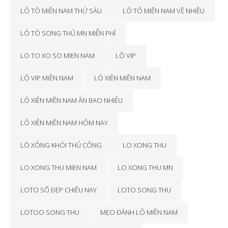
LÔ TÔ MIỀN NAM THỨ SÁU
LÔ TÔ MIỀN NAM VỀ NHIỀU
LÔ TÔ SONG THỦ MN MIỄN PHÍ
LO TO XO SO MIEN NAM
LÔ VIP
LÔ VIP MIỀN NAM
LÔ XIÊN MIỀN NAM
LÔ XIÊN MIỀN NAM ĂN BAO NHIÊU
LÔ XIÊN MIỀN NAM HÔM NAY
LÒ XÔNG KHÓI THỦ CÔNG
LO XONG THU
LO XONG THU MIEN NAM
LO XONG THU MN
LOTO SỐ ĐẸP CHIỀU NAY
LOTO SONG THU
LOTOO SONG THU
MẸO ĐÁNH LÔ MIỀN NAM