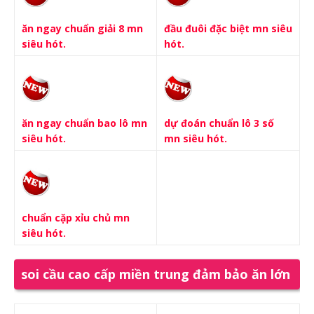
ăn ngay chuẩn giải 8 mn
đầu đuôi đặc biệt mn siêu
siêu hót.
hót.
ăn ngay chuẩn bao lô mn
dự đoán chuẩn lô 3 số
siêu hót.
mn siêu hót.
chuẩn cặp xỉu chủ mn
siêu hót.
soi cầu cao cấp miền trung đảm bảo ăn lớn