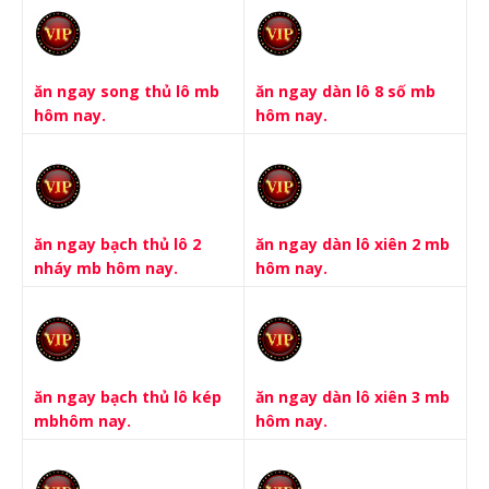
ăn
ngay song thủ lô mb
ăn ngay dàn lô 8 số mb
hôm nay.
hôm nay.
ăn ngay bạch thủ lô 2
ăn ngay dàn lô xiên 2 mb
nháy mb hôm nay.
hôm nay.
ăn ngay bạch thủ lô kép
ăn ngay dàn lô xiên 3 mb
mbhôm nay.
hôm nay.