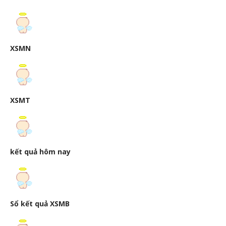
XSMN
XSMT
kết quả hôm nay
Sổ kết quả XSMB