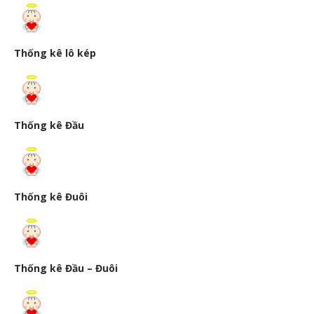
Thống kê lô kép
Thống kê Đầu
Thống kê Đuôi
Thống kê Đầu – Đuôi