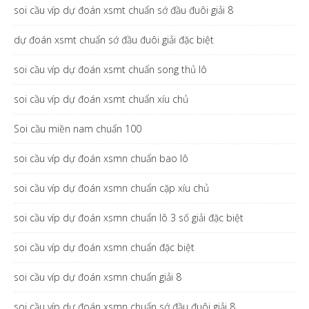
soi cầu víp dự đoán xsmt chuẩn sớ đầu đuôi giải 8
dự đoán xsmt chuẩn sớ đầu đuôi giải đặc biệt
soi cầu víp dự đoán xsmt chuẩn song thủ lô
soi cầu víp dự đoán xsmt chuẩn xíu chủ
Soi cầu miền nam chuẩn 100
soi cầu víp dự đoán xsmn chuẩn bao lô
soi cầu víp dự đoán xsmn chuẩn cặp xíu chủ
soi cầu víp dự đoán xsmn chuẩn lô 3 số giải đặc biệt
soi cầu víp dự đoán xsmn chuẩn đặc biệt
soi cầu víp dự đoán xsmn chuẩn giải 8
soi cầu víp dự đoán xsmn chuẩn sớ đầu đuôi giải 8