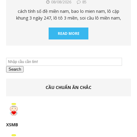
08/08/2026
85
cách tính số đề miền nam, bao lo mien nam, lô cặp
khung 3 ngày 247, lô tô 3 miền, soi cầu lô miền nam,
READ MORE
Search
CẦU CHUẨN ĂN CHẮC
XSMB