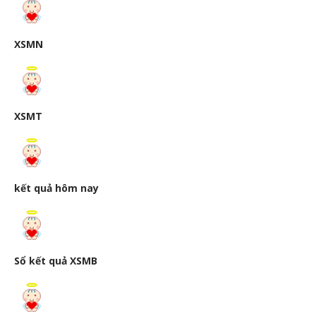
XSMN
XSMT
kết quả hôm nay
Sổ kết quả XSMB