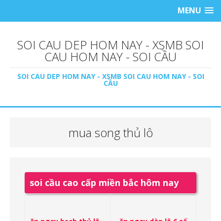
MENU
SOI CAU DEP HOM NAY - XSMB SOI
CAU HOM NAY - SOI CẦU
SOI CAU DEP HOM NAY - XSMB SOI CAU HOM NAY - SOI
CẦU
mua song thủ lô
soi cầu cao cấp miền bắc hôm nay