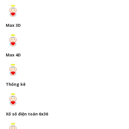
Max 3D
Max 4D
Thống kê
Xổ số điện toán 6x36