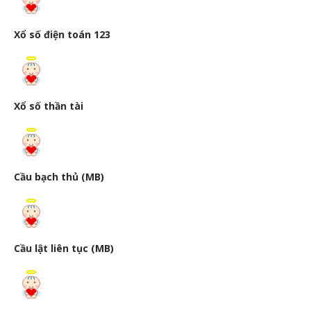
Xổ số điện toán 123
Xổ số thần tài
Cầu bạch thủ (MB)
Cầu lật liên tục (MB)