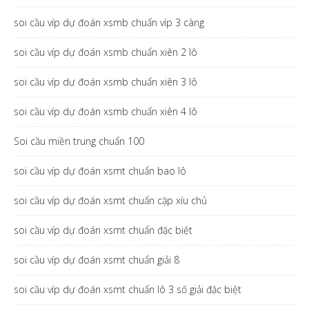
soi cầu víp dự đoán xsmb chuẩn víp 3 càng
soi cầu víp dự đoán xsmb chuẩn xiên 2 lô
soi cầu víp dự đoán xsmb chuẩn xiên 3 lô
soi cầu víp dự đoán xsmb chuẩn xiên 4 lô
Soi cầu miền trung chuẩn 100
soi cầu víp dự đoán xsmt chuẩn bao lô
soi cầu víp dự đoán xsmt chuẩn cặp xíu chủ
soi cầu víp dự đoán xsmt chuẩn đặc biệt
soi cầu víp dự đoán xsmt chuẩn giải 8
soi cầu víp dự đoán xsmt chuẩn lô 3 số giải đặc biệt