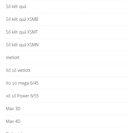
Sổ kết quả
Sổ kết quả XSMB
Sổ kết quả XSMT
Sổ kết quả XSMN
Vietlott
Xổ số vietlott
Xo so mega 6/45
xổ số Power 6/55
Max 3D
Max 4D