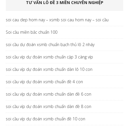
TƯ VẤN LÔ ĐỀ 3 MIỀN CHUYÊN NGHIỆP
soi cau dep hom nay – xsmb soi cau hom nay – soi cầu
Soi cầu miền bắc chuẩn 100
soi cầu dự đoán xsmb chuẩn bạch thủ lô 2 nháy
soi cầu víp dự đoán xsmb chuẩn cặp 3 càng víp
soi cầu víp dự đoán xsmb chuẩn dàn lô 10 con
soi cầu víp dự đoán xsmb chuẩn đề 4 con
soi cầu víp dự đoán xsmb chuẩn dàn đề 6 con
soi cầu víp dự đoán xsmb chuẩn dàn đề 8 con
soi cầu víp dự đoán xsmb chuẩn đề 10 con