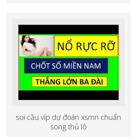
soi cầu víp dự đoán xsmn chuẩn
song thủ lô