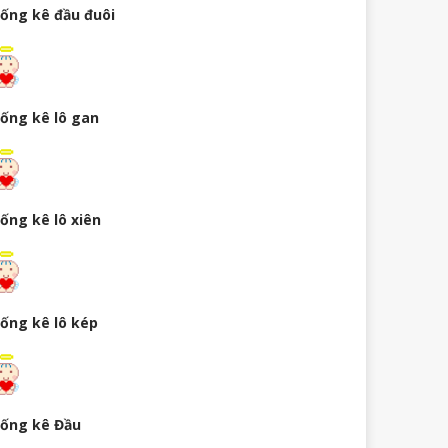
ống kê đầu đuôi
ống kê lô gan
ống kê lô xiên
ống kê lô kép
ống kê Đầu