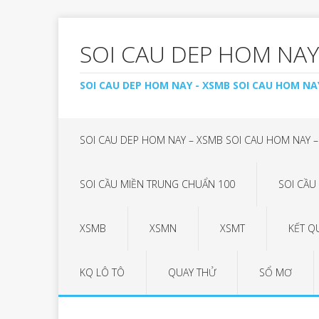
SOI CAU DEP HOM NAY 
SOI CAU DEP HOM NAY - XSMB SOI CAU HOM NAY
SOI CAU DEP HOM NAY – XSMB SOI CAU HOM NAY –
SOI CẦU MIỀN TRUNG CHUẨN 100
SOI CẦU
XSMB
XSMN
XSMT
KẾT Q
KQ LÔ TÔ
QUAY THỬ
SỔ MƠ