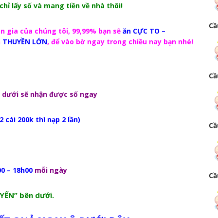
chỉ lấy số và mang tiền về nhà thôi!
Cầ
n gia của chúng tôi, 99,99% bạn sẽ
ăn CỰC TO –
n
THUYỀN LỚN
, để vào bờ ngay trong chiều nay bạn nhé!
Cầ
 dưới sẽ nhận được số ngay
 2 cái 200k thì nạp 2 lần)
Cầ
0 – 18h00
mỗi ngày
Cầ
YẾN” bên dưới.