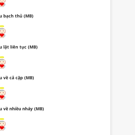
u bạch thủ (MB)
u lật liên tục (MB)
u về cả cặp (MB)
u về nhiều nháy (MB)