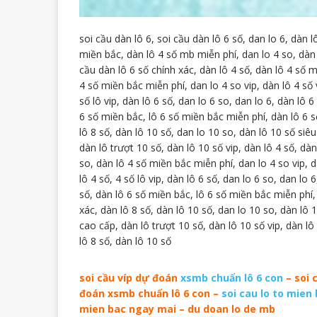
soi cầu dàn lô 6, soi cầu dàn lô 6 số, dan lo 6, dàn l
miền bắc, dàn lô 4 số mb miễn phí, dan lo 4 so, dàn l
cầu dàn lô 6 số chính xác, dàn lô 4 số, dàn lô 4 số 
4 số miền bắc miễn phí, dan lo 4 so vip, dàn lô 4 số 
số lô vip, dàn lô 6 số, dan lo 6 so, dan lo 6, dàn lô 
6 số miền bắc, lô 6 số miền bắc miễn phí, dàn lô 6 s
lô 8 số, dàn lô 10 số, dan lo 10 so, dàn lô 10 số siê
dàn lô trượt 10 số, dàn lô 10 số vip, dàn lô 4 số, dà
so, dàn lô 4 số miền bắc miễn phí, dan lo 4 so vip, d
lô 4 số, 4 số lô vip, dàn lô 6 số, dan lo 6 so, dan lo 
số, dàn lô 6 số miền bắc, lô 6 số miền bắc miễn phí, 
xác, dàn lô 8 số, dàn lô 10 số, dan lo 10 so, dàn lô 
cao cấp, dàn lô trượt 10 số, dàn lô 10 số vip, dàn lô 
lô 8 số, dàn lô 10 số
soi cầu víp dự đoán
xsmb chuẩn lô 6 con
– soi 
đoán xsmb chuẩn lô 6 con –
soi cau lo to mien
mien bac ngay mai – du doan lo de mb