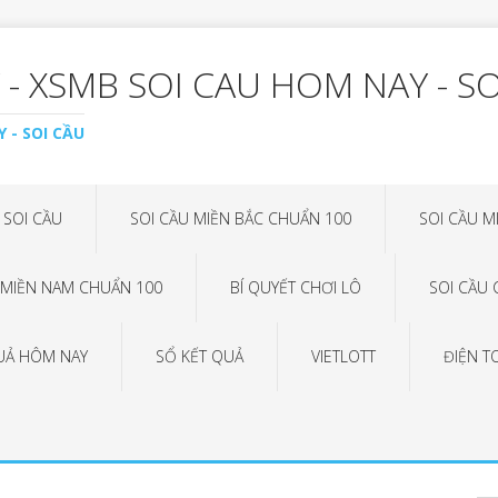
- XSMB SOI CAU HOM NAY - SO
 - SOI CẦU
 SOI CẦU
SOI CẦU MIỀN BẮC CHUẨN 100
SOI CẦU M
 MIỀN NAM CHUẨN 100
BÍ QUYẾT CHƠI LÔ
SOI CẦU 
UẢ HÔM NAY
SỔ KẾT QUẢ
VIETLOTT
ĐIỆN T