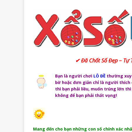
✔
Đã Chốt Số Đẹp – Tự T
Bạn là người chơi
LÔ ĐỀ
thường xuyê
bờ hoặc đơn giản chỉ là người thích
thì bạn phải liều, muốn trúng lớn thì
không để bạn phải thất vọng!
Mang đến cho bạn những con số chính xác nhất