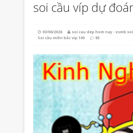
soi cầu víp dự đoá
03/06/2026
soi cau dep hom nay - xsmb soi
Soi cầu miền bắc vip 100
85