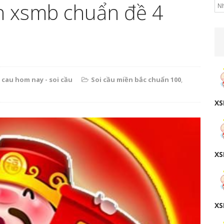
án xsmb chuẩn đề 4
 cau hom nay - soi cầu
Soi cầu miền bắc chuẩn 100
,
X
X
X