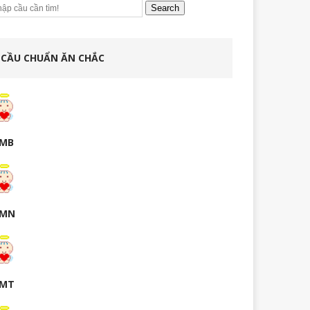
Search
CẦU CHUẨN ĂN CHẮC
SMB
SMN
SMT