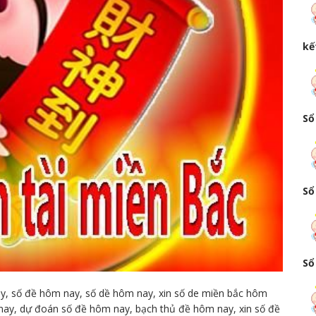
kế
Sổ
Sổ
Sổ
ay, số đề hôm nay, số dề hôm nay, xin số de miền bắc hôm
nay, dự đoán số đề hôm nay, bạch thủ đề hôm nay, xin số đề