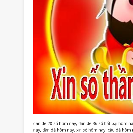
dàn de 20 số hôm nay, dàn de 36 số bất bại hôm n
nay, dàn đề hôm nay, xin số hôm nay, cầu đề hôm 