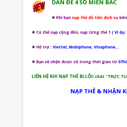
DÀN ĐỀ 4 SỐ MIỀN BẮC
❈
Khi bạn
nạp thẻ đủ
tiền dịch vụ
bên
❈
Có thể nạp cộng dồn, nạp từng thẻ 1
( Ví dụ:
❈
Hỗ trợ :
Viettel, Mobiphone, Vinaphone…
❈
Bạn sẽ nhận được số trong thời gian từ
07h0
LIÊN HỆ KHI NẠP THẺ BỊ LỖI:
chát “TRỰC TU
NẠP THẺ & NHẬN K