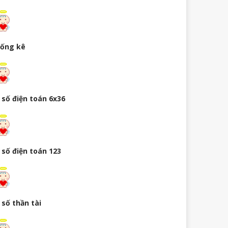
ống kê
 số điện toán 6x36
 số điện toán 123
 số thần tài