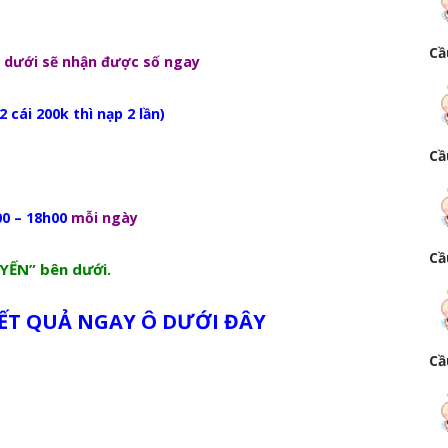
Cầ
 dưới sẽ nhận được số ngay
 2 cái 200k thì nạp 2 lần)
Cầ
0 – 18h00
mỗi ngày
Cầ
YẾN” bên dưới.
ẾT QUẢ NGAY Ô DƯỚI ĐÂY
Cầ