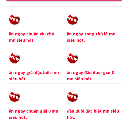
ăn ngay chuẩn xỉu chủ
ăn ngay song thủ lô mn
mn siêu hót.
siêu hót.
ăn ngay giải đặc biệt mn
ăn ngay đầu đuôi giải 8
siêu hót.
mn siêu hót.
ăn ngay chuẩn giải 8 mn
đầu đuôi đặc biệt mn siêu
siêu hót.
hót.