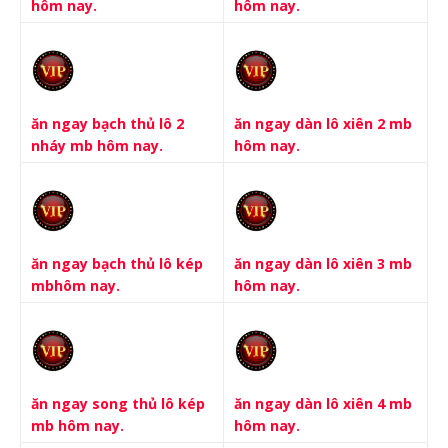
hôm nay.
hôm nay.
ăn ngay bạch thủ lô 2
ăn ngay dàn lô xiên 2 mb
nháy mb hôm nay.
hôm nay.
ăn ngay bạch thủ lô kép
ăn ngay dàn lô xiên 3 mb
mbhôm nay.
hôm nay.
ăn ngay song thủ lô kép
ăn ngay dàn lô xiên 4 mb
mb hôm nay.
hôm nay.