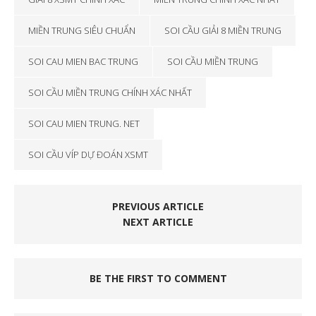
MIỀN TRUNG SIÊU CHUẨN
SOI CẦU GIẢI 8 MIỀN TRUNG
SOI CAU MIEN BAC TRUNG
SOI CẦU MIỀN TRUNG
SOI CẦU MIỀN TRUNG CHÍNH XÁC NHẤT
SOI CAU MIEN TRUNG. NET
SOI CẦU VÍP DỰ ĐOÁN XSMT
PREVIOUS ARTICLE
NEXT ARTICLE
BE THE FIRST TO COMMENT