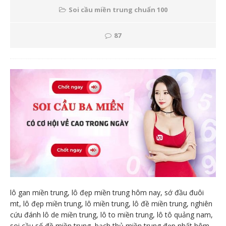
Soi cầu miền trung chuẩn 100
87
lô gan miền trung, lô đẹp miền trung hôm nay, sớ đầu đuôi
mt, lô đẹp miền trung, lô miền trung, lô đề miền trung, nghiên
cứu đánh lô de miền trung, lô to miền trung, lô tô quảng nam,
soi cầu số đề miền trung, bạch thủ miền trung đẹp nhất hôm