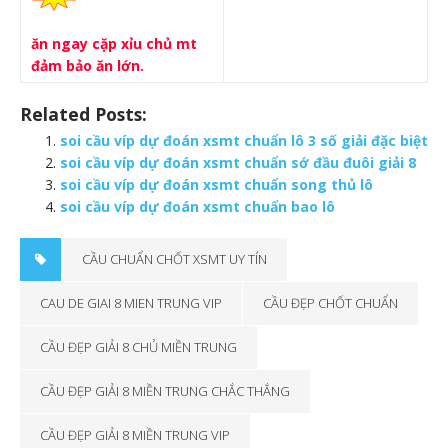
ăn ngay cặp xỉu chủ mt
đảm bảo ăn lớn.
Related Posts:
soi cầu víp dự đoán xsmt chuẩn lô 3 số giải đặc biệt
soi cầu víp dự đoán xsmt chuẩn sớ đầu đuôi giải 8
soi cầu víp dự đoán xsmt chuẩn song thủ lô
soi cầu víp dự đoán xsmt chuẩn bao lô
CẦU CHUẨN CHỐT XSMT UY TÍN
CAU DE GIAI 8 MIEN TRUNG VIP
CẦU ĐẸP CHỐT CHUẨN
CẦU ĐẸP GIẢI 8 CHỦ MIỀN TRUNG
CẦU ĐẸP GIẢI 8 MIỀN TRUNG CHẮC THẮNG
CẦU ĐẸP GIẢI 8 MIỀN TRUNG VIP