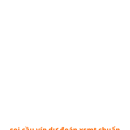
soi cầu víp dự đoán xsmt chuẩn