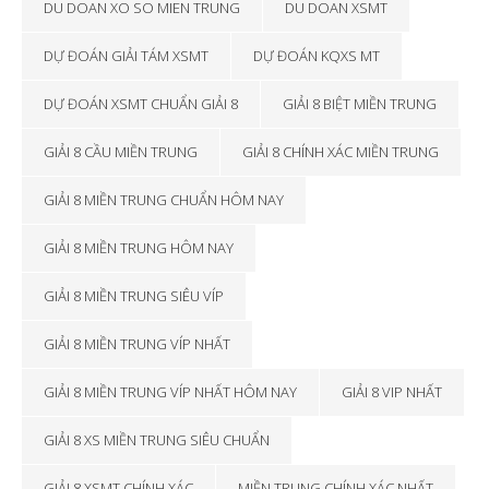
DU DOAN XO SO MIEN TRUNG
DU DOAN XSMT
DỰ ĐOÁN GIẢI TÁM XSMT
DỰ ĐOÁN KQXS MT
DỰ ĐOÁN XSMT CHUẨN GIẢI 8
GIẢI 8 BIỆT MIỀN TRUNG
GIẢI 8 CẦU MIỀN TRUNG
GIẢI 8 CHÍNH XÁC MIỀN TRUNG
GIẢI 8 MIỀN TRUNG CHUẨN HÔM NAY
GIẢI 8 MIỀN TRUNG HÔM NAY
GIẢI 8 MIỀN TRUNG SIÊU VÍP
GIẢI 8 MIỀN TRUNG VÍP NHẤT
GIẢI 8 MIỀN TRUNG VÍP NHẤT HÔM NAY
GIẢI 8 VIP NHẤT
GIẢI 8 XS MIỀN TRUNG SIÊU CHUẨN
GIẢI 8 XSMT CHÍNH XÁC
MIỀN TRUNG CHÍNH XÁC NHẤT