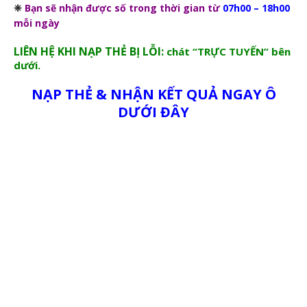
❈
Bạn sẽ nhận được số trong thời gian từ
07h00 – 18h00
mỗi ngày
LIÊN HỆ KHI NẠP THẺ BỊ LỖI:
chát “TRỰC TUYẾN” bên
dưới.
NẠP THẺ & NHẬN KẾT QUẢ NGAY Ô
DƯỚI ĐÂY