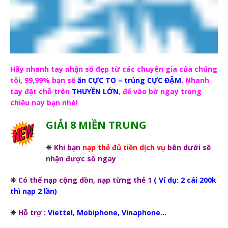
Hãy nhanh tay nhận số đẹp từ các chuyên gia của chúng
tôi, 99,99% bạn sẽ
ăn CỰC TO – trúng CỰC ĐẬM
. Nhanh
tay đặt chỗ trên
THUYỀN LỚN
, để vào bờ ngay trong
chiều nay bạn nhé!
GIẢI 8 MIỀN TRUNG
❈
Khi bạn
nạp thẻ đủ
tiền dịch vụ
bên dưới sẽ
nhận được số ngay
❈
Có thể nạp cộng dồn, nạp từng thẻ 1
( Ví dụ: 2 cái 200k
thì nạp 2 lần)
❈
Hỗ trợ :
Viettel, Mobiphone, Vinaphone…