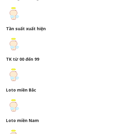
Tần suất xuất hiện
TK từ 00 đến 99
Loto miền Bắc
Loto miền Nam