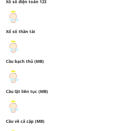
Xổ số điện toán 123
Xổ số thần tài
Cầu bạch thủ (MB)
Cầu lật liên tục (MB)
Cầu về cả cặp (MB)