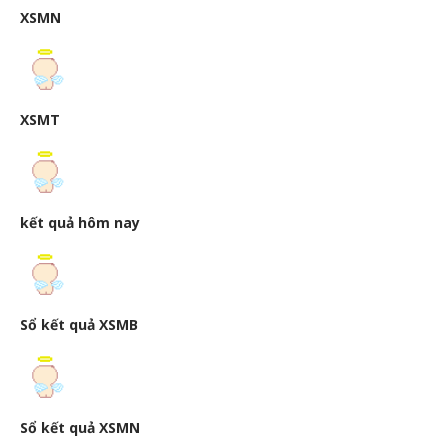
XSMN
XSMT
kết quả hôm nay
Sổ kết quả XSMB
Sổ kết quả XSMN