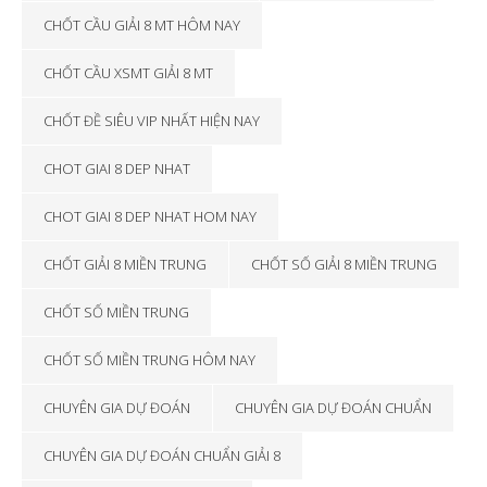
CHỐT CẦU GIẢI 8 MT HÔM NAY
CHỐT CẦU XSMT GIẢI 8 MT
CHỐT ĐỀ SIÊU VIP NHẤT HIỆN NAY
CHOT GIAI 8 DEP NHAT
CHOT GIAI 8 DEP NHAT HOM NAY
CHỐT GIẢI 8 MIỀN TRUNG
CHỐT SỐ GIẢI 8 MIỀN TRUNG
CHỐT SỐ MIỀN TRUNG
CHỐT SỐ MIỀN TRUNG HÔM NAY
CHUYÊN GIA DỰ ĐOÁN
CHUYÊN GIA DỰ ĐOÁN CHUẨN
CHUYÊN GIA DỰ ĐOÁN CHUẨN GIẢI 8