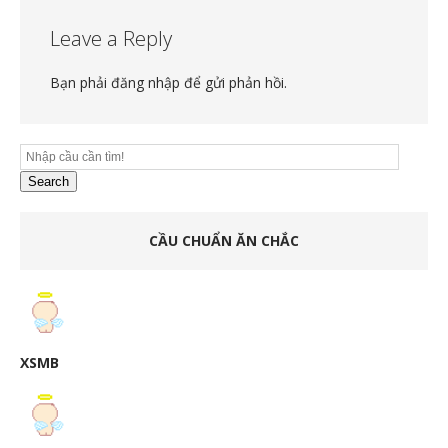
Leave a Reply
Bạn phải
đăng nhập
để gửi phản hồi.
Search
CẦU CHUẨN ĂN CHẮC
XSMB