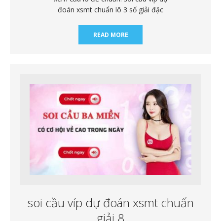
đoán xsmt chuẩn lô 3 số giải đặc
READ MORE
soi cầu víp dự đoán xsmt chuẩn
giải 8