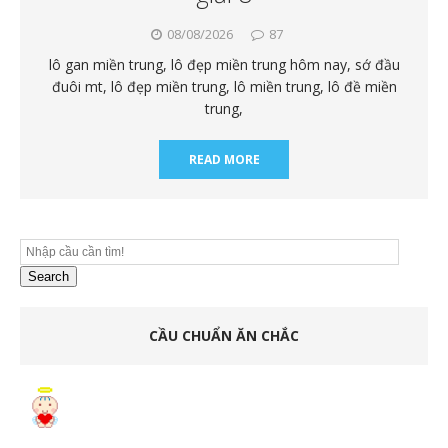
08/08/2026
87
lô gan miền trung, lô đẹp miền trung hôm nay, sớ đầu
đuôi mt, lô đẹp miền trung, lô miền trung, lô đề miền
trung,
READ MORE
Search
CẦU CHUẨN ĂN CHẮC