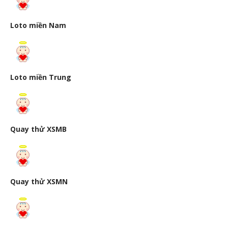
Loto miền Nam
Loto miền Trung
Quay thử XSMB
Quay thử XSMN