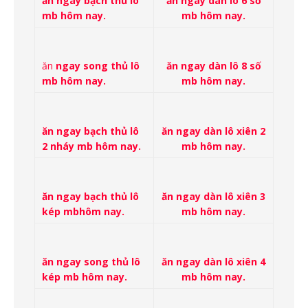
ăn ngay bạch thủ lô
ăn ngay dàn lô 6 số
mb hôm nay.
mb hôm nay.
ăn
ngay song thủ lô
ăn ngay dàn lô 8 số
mb hôm nay.
mb hôm nay.
ăn ngay bạch thủ lô
ăn ngay dàn lô xiên 2
2 nháy mb hôm nay.
mb hôm nay.
ăn ngay bạch thủ lô
ăn ngay dàn lô xiên 3
kép mbhôm nay.
mb hôm nay.
ăn ngay song thủ lô
ăn ngay dàn lô xiên 4
kép mb hôm nay.
mb hôm nay.