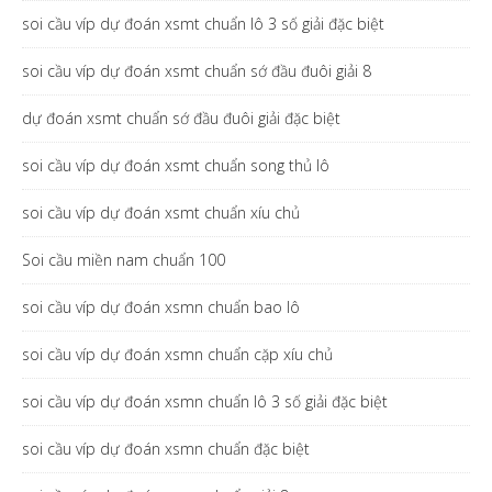
soi cầu víp dự đoán xsmt chuẩn lô 3 số giải đặc biệt
soi cầu víp dự đoán xsmt chuẩn sớ đầu đuôi giải 8
dự đoán xsmt chuẩn sớ đầu đuôi giải đặc biệt
soi cầu víp dự đoán xsmt chuẩn song thủ lô
soi cầu víp dự đoán xsmt chuẩn xíu chủ
Soi cầu miền nam chuẩn 100
soi cầu víp dự đoán xsmn chuẩn bao lô
soi cầu víp dự đoán xsmn chuẩn cặp xíu chủ
soi cầu víp dự đoán xsmn chuẩn lô 3 số giải đặc biệt
soi cầu víp dự đoán xsmn chuẩn đặc biệt