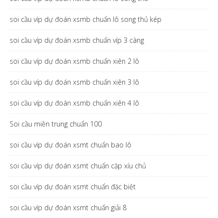
soi cầu víp dự đoán xsmb chuẩn lô song thủ kép
soi cầu víp dự đoán xsmb chuẩn víp 3 càng
soi cầu víp dự đoán xsmb chuẩn xiên 2 lô
soi cầu víp dự đoán xsmb chuẩn xiên 3 lô
soi cầu víp dự đoán xsmb chuẩn xiên 4 lô
Soi cầu miền trung chuẩn 100
soi cầu víp dự đoán xsmt chuẩn bao lô
soi cầu víp dự đoán xsmt chuẩn cặp xíu chủ
soi cầu víp dự đoán xsmt chuẩn đặc biệt
soi cầu víp dự đoán xsmt chuẩn giải 8