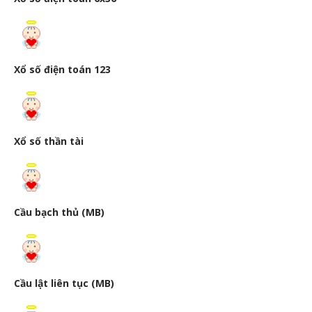
Xổ số điện toán 123
Xổ số thần tài
Cầu bạch thủ (MB)
Cầu lật liên tục (MB)