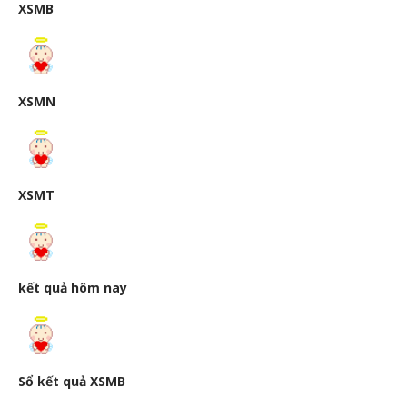
XSMB
XSMN
XSMT
kết quả hôm nay
Sổ kết quả XSMB