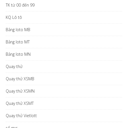
TK từ 00 đến 99
KQ Lô tô
Bảng loto MB
Bảng loto MT
Bảng loto MN
Quay thử
Quay thử XSMB
Quay thử XSMN
Quay thử XSMT
Quay thử Vietlott
sổ mơ