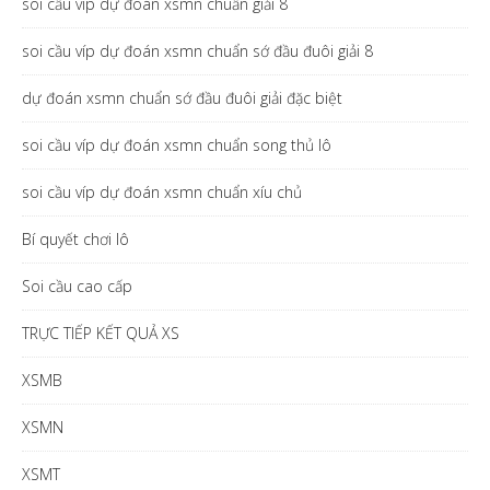
soi cầu víp dự đoán xsmn chuẩn giải 8
soi cầu víp dự đoán xsmn chuẩn sớ đầu đuôi giải 8
dự đoán xsmn chuẩn sớ đầu đuôi giải đặc biệt
soi cầu víp dự đoán xsmn chuẩn song thủ lô
soi cầu víp dự đoán xsmn chuẩn xíu chủ
Bí quyết chơi lô
Soi cầu cao cấp
TRỰC TIẾP KẾT QUẢ XS
XSMB
XSMN
XSMT