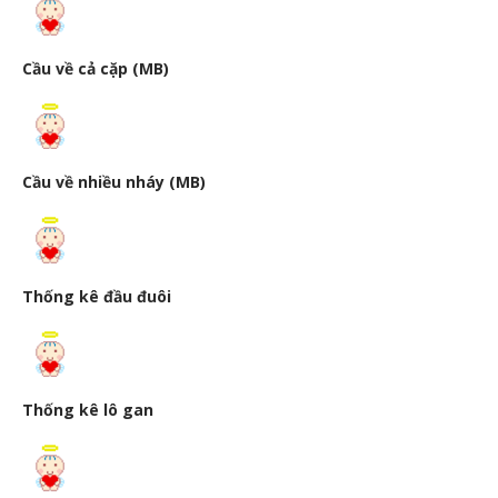
Cầu về cả cặp (MB)
Cầu về nhiều nháy (MB)
Thống kê đầu đuôi
Thống kê lô gan