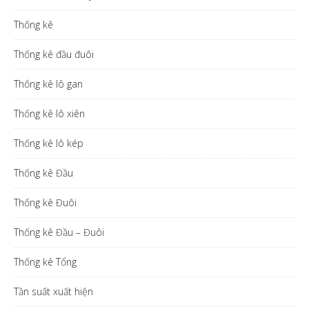
Thống kê
Thống kê đầu đuôi
Thống kê lô gan
Thống kê lô xiên
Thống kê lô kép
Thống kê Đầu
Thống kê Đuôi
Thống kê Đầu – Đuôi
Thống kê Tổng
Tần suất xuất hiện