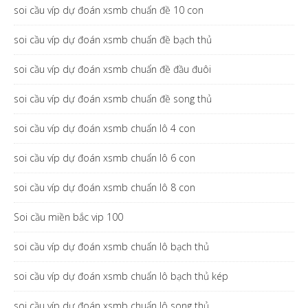
soi cầu víp dự đoán xsmb chuẩn đề 10 con
soi cầu víp dự đoán xsmb chuẩn đề bạch thủ
soi cầu víp dự đoán xsmb chuẩn đề đầu đuôi
soi cầu víp dự đoán xsmb chuẩn đề song thủ
soi cầu víp dự đoán xsmb chuẩn lô 4 con
soi cầu víp dự đoán xsmb chuẩn lô 6 con
soi cầu víp dự đoán xsmb chuẩn lô 8 con
Soi cầu miền bắc vip 100
soi cầu víp dự đoán xsmb chuẩn lô bạch thủ
soi cầu víp dự đoán xsmb chuẩn lô bạch thủ kép
soi cầu víp dự đoán xsmb chuẩn lô song thủ