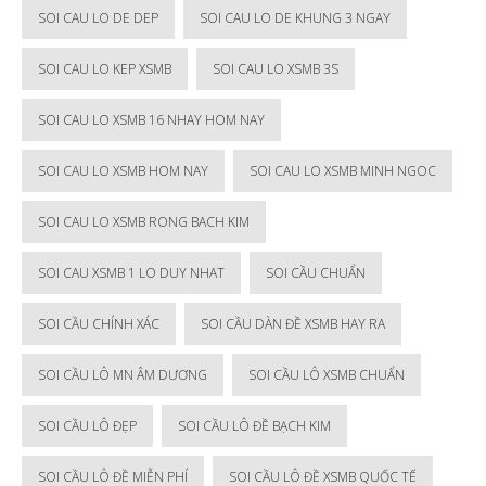
SOI CAU LO DE DEP
SOI CAU LO DE KHUNG 3 NGAY
SOI CAU LO KEP XSMB
SOI CAU LO XSMB 3S
SOI CAU LO XSMB 16 NHAY HOM NAY
SOI CAU LO XSMB HOM NAY
SOI CAU LO XSMB MINH NGOC
SOI CAU LO XSMB RONG BACH KIM
SOI CAU XSMB 1 LO DUY NHAT
SOI CẦU CHUẨN
SOI CẦU CHÍNH XÁC
SOI CẦU DÀN ĐỀ XSMB HAY RA
SOI CẦU LÔ MN ÂM DƯƠNG
SOI CẦU LÔ XSMB CHUẨN
SOI CẦU LÔ ĐẸP
SOI CẦU LÔ ĐỀ BẠCH KIM
SOI CẦU LÔ ĐỀ MIỄN PHÍ
SOI CẦU LÔ ĐỀ XSMB QUỐC TẾ