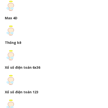
Max 4D
Thống kê
Xổ số điện toán 6x36
Xổ số điện toán 123