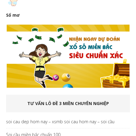
Sổ mơ
TƯ VẤN LÔ ĐỀ 3 MIỀN CHUYÊN NGHIỆP
soi cau dep hom nay – xsmb soi cau hom nay – soi cầu
Soi cầu miền bắc chuẩn 100