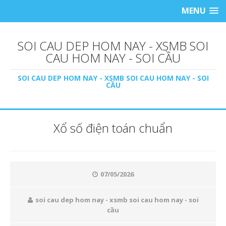
MENU
SOI CAU DEP HOM NAY - XSMB SOI
CAU HOM NAY - SOI CẦU
SOI CAU DEP HOM NAY - XSMB SOI CAU HOM NAY - SOI
CẦU
Xổ số điện toán chuẩn
07/05/2026
soi cau dep hom nay - xsmb soi cau hom nay - soi
cầu