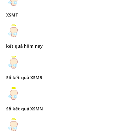
XSMT
kết quả hôm nay
Sổ kết quả XSMB
Sổ kết quả XSMN