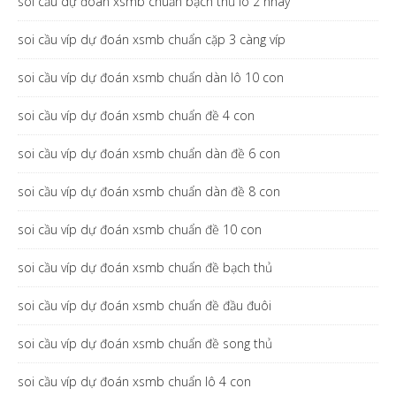
soi cầu dự đoán xsmb chuẩn bạch thủ lô 2 nháy
soi cầu víp dự đoán xsmb chuẩn cặp 3 càng víp
soi cầu víp dự đoán xsmb chuẩn dàn lô 10 con
soi cầu víp dự đoán xsmb chuẩn đề 4 con
soi cầu víp dự đoán xsmb chuẩn dàn đề 6 con
soi cầu víp dự đoán xsmb chuẩn dàn đề 8 con
soi cầu víp dự đoán xsmb chuẩn đề 10 con
soi cầu víp dự đoán xsmb chuẩn đề bạch thủ
soi cầu víp dự đoán xsmb chuẩn đề đầu đuôi
soi cầu víp dự đoán xsmb chuẩn đề song thủ
soi cầu víp dự đoán xsmb chuẩn lô 4 con