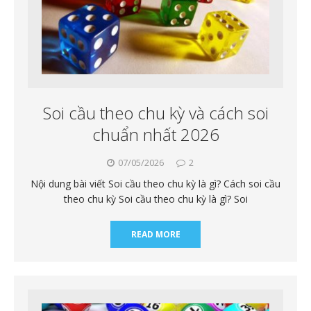
Soi cầu theo chu kỳ và cách soi
chuẩn nhất 2026
07/05/2026
2
Nội dung bài viết Soi cầu theo chu kỳ là gì? Cách soi cầu
theo chu kỳ Soi cầu theo chu kỳ là gì? Soi
READ MORE