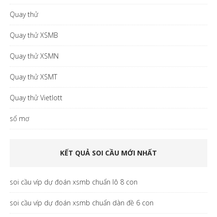
Quay thử
Quay thử XSMB
Quay thử XSMN
Quay thử XSMT
Quay thử Vietlott
sổ mơ
KẾT QUẢ SOI CẦU MỚI NHẤT
soi cầu víp dự đoán xsmb chuẩn lô 8 con
soi cầu víp dự đoán xsmb chuẩn dàn đề 6 con