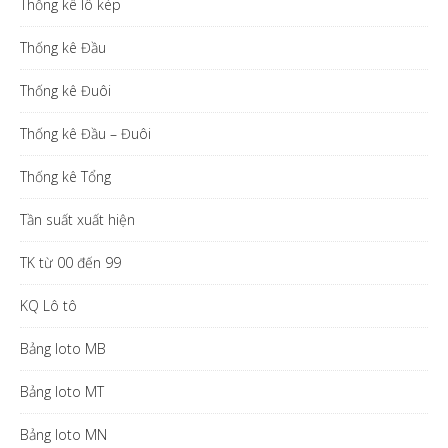
Thống kê lô kép
Thống kê Đầu
Thống kê Đuôi
Thống kê Đầu – Đuôi
Thống kê Tổng
Tần suất xuất hiện
TK từ 00 đến 99
KQ Lô tô
Bảng loto MB
Bảng loto MT
Bảng loto MN