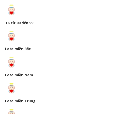
TK từ 00 đến 99
Loto miền Bắc
Loto miền Nam
Loto miền Trung