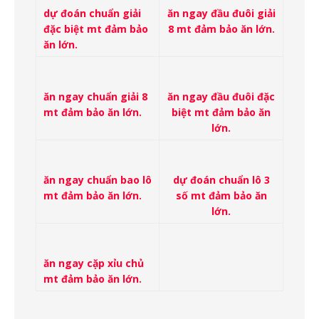
dự đoán chuẩn giải
ăn ngay đầu đuôi giải
đặc biệt mt đảm bảo
8 mt đảm bảo ăn lớn.
ăn lớn.
ăn ngay chuẩn giải 8
ăn ngay đầu đuôi đặc
mt đảm bảo ăn lớn.
biệt mt đảm bảo ăn
lớn.
ăn ngay chuẩn bao lô
dự đoán chuẩn lô 3
mt đảm bảo ăn lớn.
số mt đảm bảo ăn
lớn.
ăn ngay cặp xỉu chủ
mt đảm bảo ăn lớn.