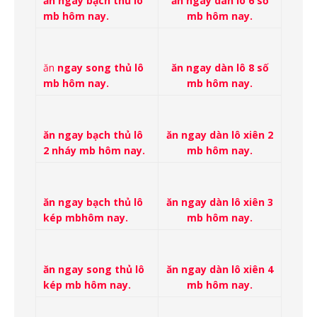
ăn ngay bạch thủ lô
ăn ngay dàn lô 6 số
mb hôm nay.
mb hôm nay.
ăn
ngay song thủ lô
ăn ngay dàn lô 8 số
mb hôm nay.
mb hôm nay.
ăn ngay bạch thủ lô
ăn ngay dàn lô xiên 2
2 nháy mb hôm nay.
mb hôm nay.
ăn ngay bạch thủ lô
ăn ngay dàn lô xiên 3
kép mbhôm nay.
mb hôm nay.
ăn ngay song thủ lô
ăn ngay dàn lô xiên 4
kép mb hôm nay.
mb hôm nay.