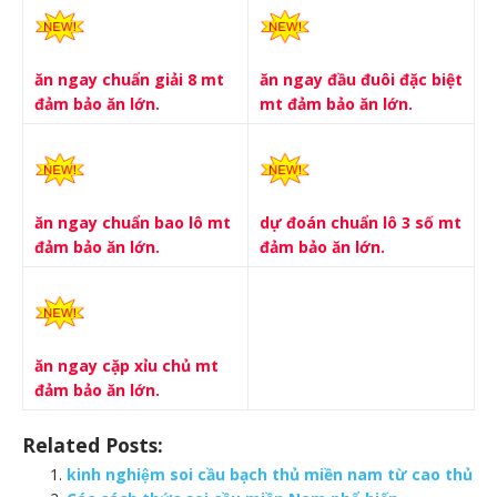
ăn ngay chuẩn giải 8 mt
ăn ngay đầu đuôi đặc biệt
đảm bảo ăn lớn.
mt đảm bảo ăn lớn.
ăn ngay chuẩn bao lô mt
dự đoán chuẩn lô 3 số mt
đảm bảo ăn lớn.
đảm bảo ăn lớn.
ăn ngay cặp xỉu chủ mt
đảm bảo ăn lớn.
Related Posts:
kinh nghiệm soi cầu bạch thủ miền nam từ cao thủ