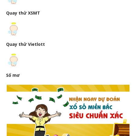
Quay thử XSMT
Quay thử Vietlott
Sổ mơ