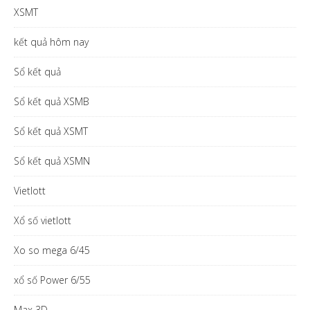
XSMT
kết quả hôm nay
Sổ kết quả
Sổ kết quả XSMB
Sổ kết quả XSMT
Sổ kết quả XSMN
Vietlott
Xổ số vietlott
Xo so mega 6/45
xổ số Power 6/55
Max 3D