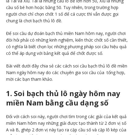
là Tài và Xỉu. Tài là những cầu lô đề lớn hơn 50, Xỉu là những
cầu số bé hơn hoặc bằng 50. Tuy nhiên, trong trường hợp
người chơi chỉ chọn chốt 1 số để cá cược thì vẫn được gọi
chung là chơi bạch thủ lô đề.
Để soi cầu dự đoán bạch thủ miền Nam hôm nay, người chơi
đòi hỏi phải có những kinh nghiệm, kiến thức chốt số cần thiết,
có nghĩa là biết chọn lọc những phương pháp soi cầu hiệu quả
có thể áp dụng với bảng kết quả để chốt được số.
Bài viết dưới đây chia sẻ các cách soi cầu bạch thủ lô đề miền
Nam ngày hôm nay do các chuyên gia soi cầu của tổng hợp,
mời các bạn tham khảo.
1. Soi bạch thủ lô ngày hôm nay
miền Nam bằng cầu dạng số
Đối với cách soi này, người chơi tìm trong các giải của kết quả
miền Nam hôm nay những giải được tạo thành từ 2 đơn vị số
A và B, ghép 2 đơn vị này tạo ra cặp cầu số và cặp lô kép của