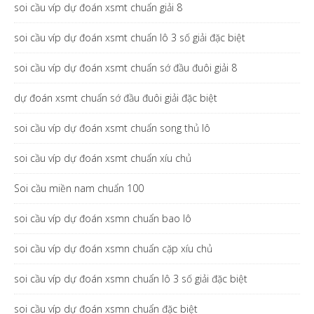
soi cầu víp dự đoán xsmt chuẩn giải 8
soi cầu víp dự đoán xsmt chuẩn lô 3 số giải đặc biệt
soi cầu víp dự đoán xsmt chuẩn sớ đầu đuôi giải 8
dự đoán xsmt chuẩn sớ đầu đuôi giải đặc biệt
soi cầu víp dự đoán xsmt chuẩn song thủ lô
soi cầu víp dự đoán xsmt chuẩn xíu chủ
Soi cầu miền nam chuẩn 100
soi cầu víp dự đoán xsmn chuẩn bao lô
soi cầu víp dự đoán xsmn chuẩn cặp xíu chủ
soi cầu víp dự đoán xsmn chuẩn lô 3 số giải đặc biệt
soi cầu víp dự đoán xsmn chuẩn đặc biệt