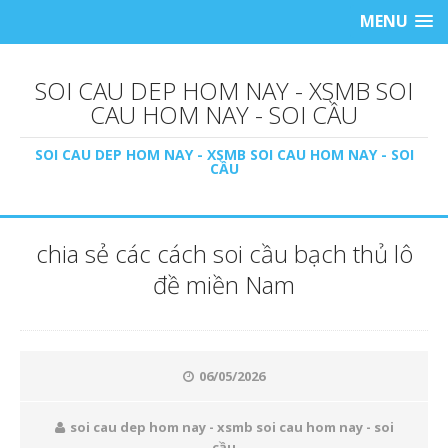
MENU
SOI CAU DEP HOM NAY - XSMB SOI
CAU HOM NAY - SOI CẦU
SOI CAU DEP HOM NAY - XSMB SOI CAU HOM NAY - SOI
CẦU
chia sẻ các cách soi cầu bạch thủ lô
đề miền Nam
06/05/2026
soi cau dep hom nay - xsmb soi cau hom nay - soi
cầu