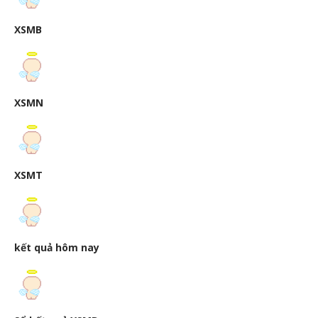
XSMB
XSMN
XSMT
kết quả hôm nay