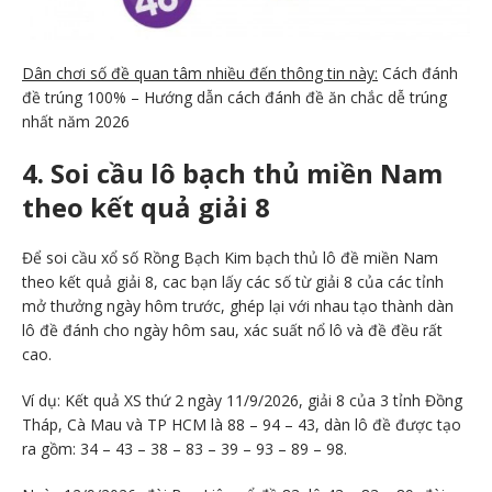
Dân chơi số đề quan tâm nhiều đến thông tin này:
Cách đánh
đề trúng 100% – Hướng dẫn cách đánh đề ăn chắc dễ trúng
nhất năm 2026
4. Soi cầu lô bạch thủ miền Nam
theo kết quả giải 8
Để soi cầu xổ số Rồng Bạch Kim bạch thủ lô đề miền Nam
theo kết quả giải 8, cac bạn lấy các số từ giải 8 của các tỉnh
mở thưởng ngày hôm trước, ghép lại với nhau tạo thành dàn
lô đề đánh cho ngày hôm sau, xác suất nổ lô và đề đều rất
cao.
Ví dụ: Kết quả XS thứ 2 ngày 11/9/2026, giải 8 của 3 tỉnh Đồng
Tháp, Cà Mau và TP HCM là 88 – 94 – 43, dàn lô đề được tạo
ra gồm: 34 – 43 – 38 – 83 – 39 – 93 – 89 – 98.