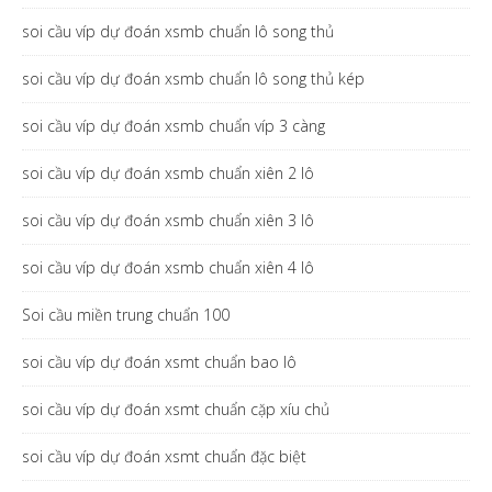
soi cầu víp dự đoán xsmb chuẩn lô song thủ
soi cầu víp dự đoán xsmb chuẩn lô song thủ kép
soi cầu víp dự đoán xsmb chuẩn víp 3 càng
soi cầu víp dự đoán xsmb chuẩn xiên 2 lô
soi cầu víp dự đoán xsmb chuẩn xiên 3 lô
soi cầu víp dự đoán xsmb chuẩn xiên 4 lô
Soi cầu miền trung chuẩn 100
soi cầu víp dự đoán xsmt chuẩn bao lô
soi cầu víp dự đoán xsmt chuẩn cặp xíu chủ
soi cầu víp dự đoán xsmt chuẩn đặc biệt