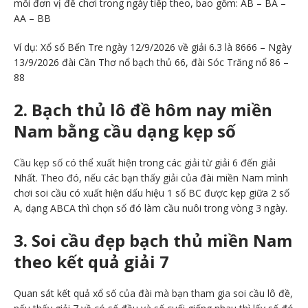
mỗi đơn vị để chơi trong ngày tiếp theo, bao gồm: AB – BA –
AA – BB
Ví dụ: Xổ số Bến Tre ngày 12/9/2026 về giải 6.3 là 8666 – Ngày
13/9/2026 đài Cần Thơ nổ bạch thủ 66, đài Sóc Trăng nổ 86 –
88
2. Bạch thủ lô đề hôm nay miền
Nam bằng cầu dạng kẹp số
Cầu kẹp số có thể xuất hiện trong các giải từ giải 6 đến giải
Nhất. Theo đó, nếu các bạn thấy giải của đài miền Nam mình
chơi soi cầu có xuất hiện dấu hiệu 1 số BC được kẹp giữa 2 số
A, dạng ABCA thì chọn số đó làm cầu nuôi trong vòng 3 ngày.
3. Soi cầu đẹp bạch thủ miền Nam
theo kết quả giải 7
Quan sát kết quả xổ số của đài mà bạn tham gia soi cầu lô đề,