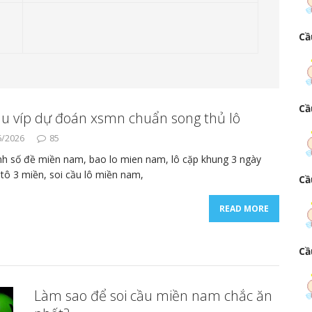
Cầ
Cầ
ầu víp dự đoán xsmn chuẩn song thủ lô
6/2026
85
ính số đề miền nam, bao lo mien nam, lô cặp khung 3 ngày
 tô 3 miền, soi cầu lô miền nam,
Cầ
READ MORE
Cầ
Làm sao để soi cầu miền nam chắc ăn