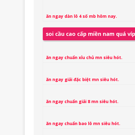
ăn ngay dàn lô 4 số mb hôm nay.
soi cầu cao cấp miền nam quá ví
ăn ngay chuẩn xỉu chủ mn siêu hót.
ăn ngay giải đặc biệt mn siêu hót.
ăn ngay chuẩn giải 8 mn siêu hót.
ăn ngay chuẩn bao lô mn siêu hót.