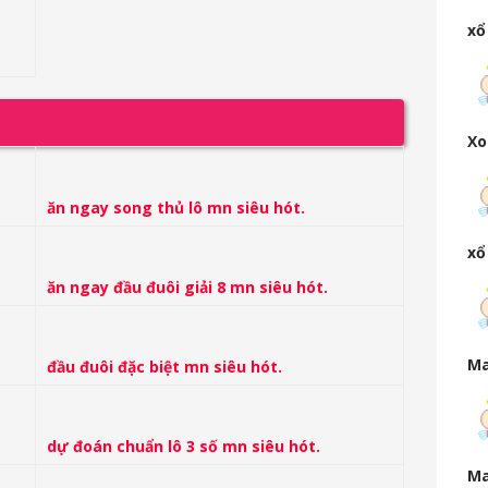
xổ
p
Xo
ăn ngay song thủ lô mn siêu hót.
xổ
ăn ngay đầu đuôi giải 8 mn siêu hót.
Ma
đầu đuôi đặc biệt mn siêu hót.
dự đoán chuẩn lô 3 số mn siêu hót.
Ma