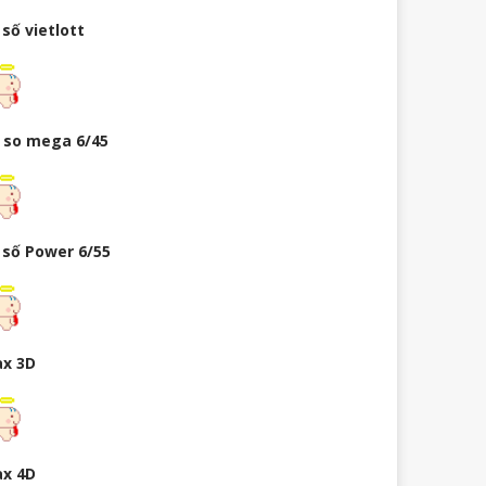
 số vietlott
 so mega 6/45
 số Power 6/55
x 3D
x 4D