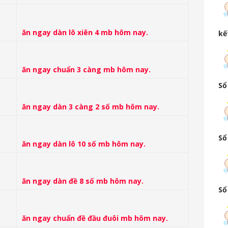
ăn ngay dàn lô xiên 4 mb hôm nay.
kế
ăn ngay chuẩn 3 càng mb hôm nay.
Sổ
ăn ngay dàn 3 càng 2 số mb hôm nay.
Sổ
ăn ngay dàn lô 10 số mb hôm nay.
ăn ngay dàn đề 8 số mb hôm nay.
Sổ
ăn ngay chuẩn đề đầu đuôi mb hôm nay.