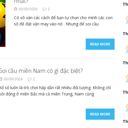
nhất?
Th
03/03/2026
2
Có vô vàn các cách để bạn tự chọn cho mình các con
số để đặt vận may vào nó . Nhưng để soi cầu
Th
READ MORE
Th
Soi cầu miền Nam có gì đặc biệt?
03/03/2026
2
Xổ số luôn là trò chơi hấp dẫn rất nhiều đối tượng. Không chỉ
Th
sôi động ở miền Bắc mà cả miền Trung, Nam cũng
READ MORE
Th