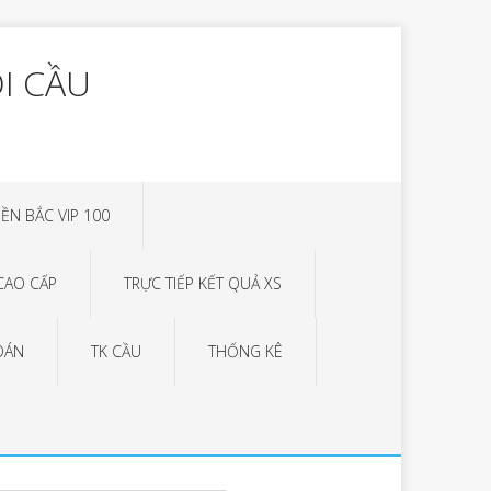
I CẦU
IỀN BẮC VIP 100
CAO CẤP
TRỰC TIẾP KẾT QUẢ XS
OÁN
TK CẦU
THỐNG KÊ