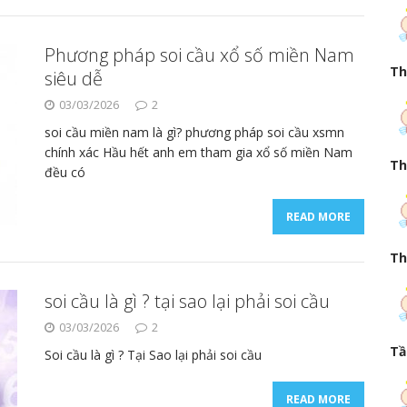
Phương pháp soi cầu xổ số miền Nam
Th
siêu dễ
03/03/2026
2
soi cầu miền nam là gì? phương pháp soi cầu xsmn
chính xác Hầu hết anh em tham gia xổ số miền Nam
Th
đều có
READ MORE
Th
soi cầu là gì ? tại sao lại phải soi cầu
03/03/2026
2
Tầ
Soi cầu là gì ? Tại Sao lại phải soi cầu
READ MORE