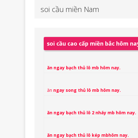
soi cầu miền Nam
soi cầu cao cấp miền bắc hôm na
ăn ngay bạch thủ lô mb hôm nay.
ăn
ngay song thủ lô mb hôm nay.
ăn ngay bạch thủ lô 2 nháy mb hôm nay.
ăn ngay bạch thủ lô kép mbhôm nay.