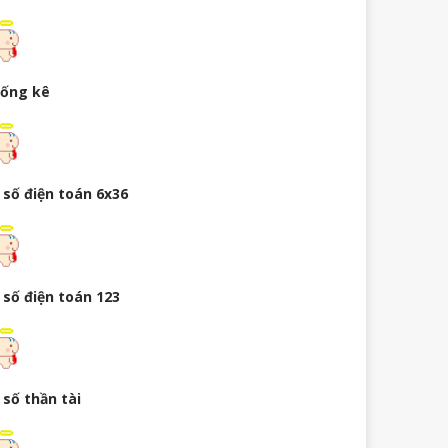
ống kê
 số điện toán 6x36
 số điện toán 123
 số thần tài