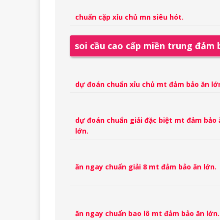
chuẩn cặp xỉu chủ mn siêu hót.
soi cầu cao cấp miền trung đảm 
dự đoán chuẩn xỉu chủ mt đảm bảo ăn lớ
dự đoán chuẩn giải đặc biệt mt đảm bảo 
lớn.
ăn ngay chuẩn giải 8 mt đảm bảo ăn lớn.
ăn ngay chuẩn bao lô mt đảm bảo ăn lớn.