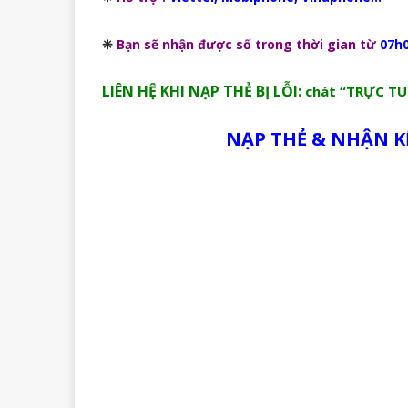
❈
Bạn sẽ nhận được số trong thời gian từ
07h0
LIÊN HỆ KHI NẠP THẺ BỊ LỖI:
chát “TRỰC TU
NẠP THẺ & NHẬN K