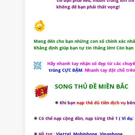
thì bạn phải liều, muốn trúng lớn thì
không để bạn phải thất vọng!
Mang đến cho bạn những con số chính xác nhất
Khẳng định giúp bạn tự tin thắng lớn! Còn bạn 
Hãy nhanh tay nhận số đẹp từ các chuyê
trúng CỰC ĐẬM
. Nhanh tay đặt chỗ trê
SONG THỦ ĐỀ MIỀN BẮC
❈
Khi bạn
nạp thẻ đủ
tiền dịch vụ
bên
❈
Có thể nạp cộng dồn, nạp từng thẻ 1
( Ví dụ:
❈
Hỗ trợ :
Viettel, Mobiphone, Vinaphone…