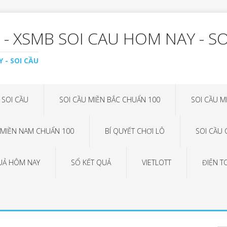
- XSMB SOI CAU HOM NAY - SO
 - SOI CẦU
 SOI CẦU
SOI CẦU MIỀN BẮC CHUẨN 100
SOI CẦU M
 MIỀN NAM CHUẨN 100
BÍ QUYẾT CHƠI LÔ
SOI CẦU 
UẢ HÔM NAY
SỔ KẾT QUẢ
VIETLOTT
ĐIỆN T