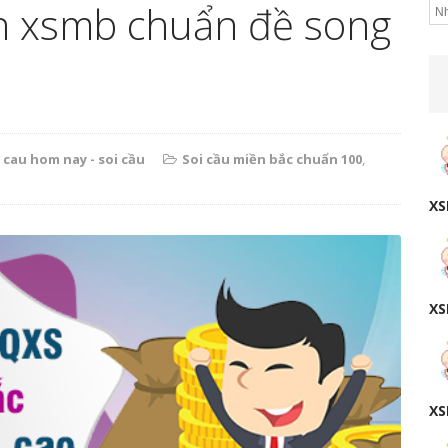
án xsmb chuẩn đề song
 cau hom nay - soi cầu
Soi cầu miền bắc chuẩn 100
,
X
X
X