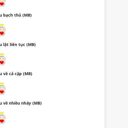
u bạch thủ (MB)
u lật liên tục (MB)
u về cả cặp (MB)
u về nhiều nháy (MB)