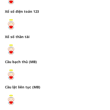
Xổ số điện toán 123
Xổ số thần tài
Cầu bạch thủ (MB)
Cầu lật liên tục (MB)