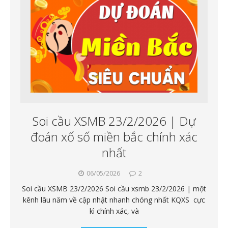
Soi cầu XSMB 23/2/2026 | Dự
đoán xổ số miền bắc chính xác
nhất
06/05/2026
2
Soi cầu XSMB 23/2/2026 Soi cầu xsmb 23/2/2026 | một
kênh lâu năm về cập nhật nhanh chóng nhất KQXS cực
kì chính xác, và