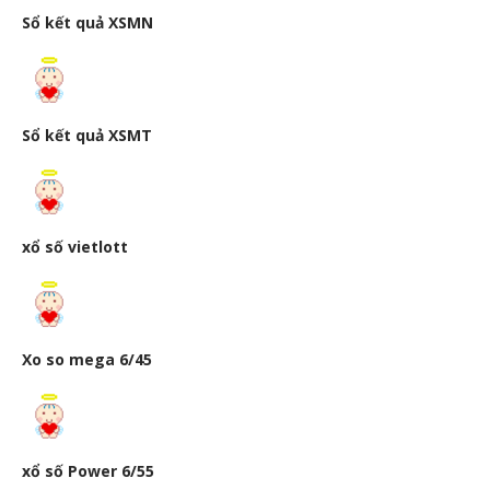
Sổ kết quả XSMN
Sổ kết quả XSMT
xổ số vietlott
Xo so mega 6/45
xổ số Power 6/55