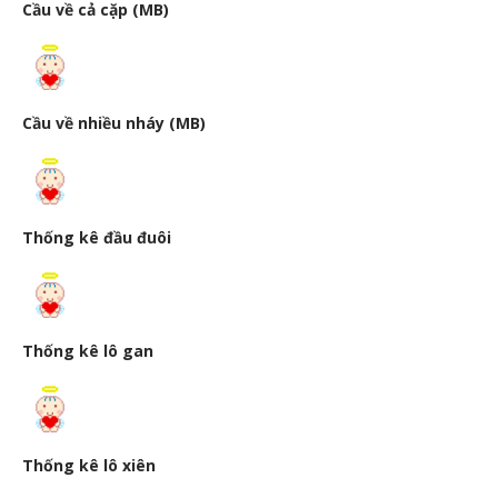
Cầu về cả cặp (MB)
Cầu về nhiều nháy (MB)
Thống kê đầu đuôi
Thống kê lô gan
Thống kê lô xiên