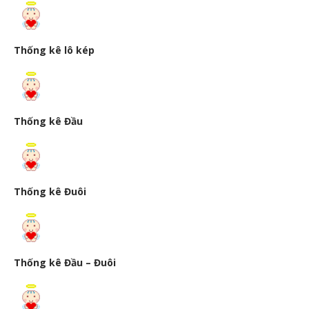
Thống kê lô kép
Thống kê Đầu
Thống kê Đuôi
Thống kê Đầu – Đuôi