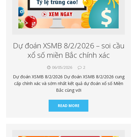
Dự đoán XSMB 8/2/2026 – soi cầu
xổ số miền Bắc chính xác
06/05/2026
2
Dự đoán XSMB 8/2/2026 Dự đoán XSMB 8/2/2026 cung
cấp chính xác và sớm nhất kết quả dự đoán xổ số Miền
Bắc cùng với
READ MORE