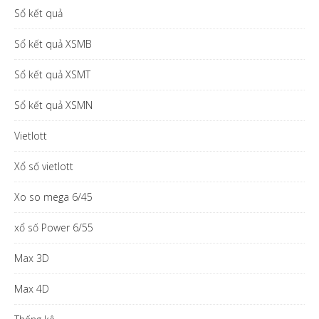
Sổ kết quả
Sổ kết quả XSMB
Sổ kết quả XSMT
Sổ kết quả XSMN
Vietlott
Xổ số vietlott
Xo so mega 6/45
xổ số Power 6/55
Max 3D
Max 4D