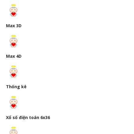
Max 3D
Max 4D
Thống kê
Xổ số điện toán 6x36