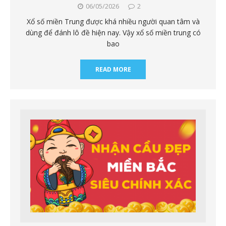
06/05/2026
2
Xổ số miền Trung được khá nhiều người quan tâm và
dùng để đánh lô đề hiện nay. Vậy xổ số miền trung có
bao
READ MORE