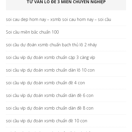
TƯ VẤN LÔ ĐỀ 3 MIỀN CHUYÊN NGHIỆP
soi cau dep hom nay – xsmb soi cau hom nay – soi cầu
Soi cầu miền bắc chuẩn 100
soi cầu dự đoán xsmb chuẩn bạch thủ lô 2 nháy
soi cầu víp dự đoán xsmb chuẩn cặp 3 càng víp
soi cầu víp dự đoán xsmb chuẩn dàn lô 10 con
soi cầu víp dự đoán xsmb chuẩn đề 4 con
soi cầu víp dự đoán xsmb chuẩn dàn đề 6 con
soi cầu víp dự đoán xsmb chuẩn dàn đề 8 con
soi cầu víp dự đoán xsmb chuẩn đề 10 con