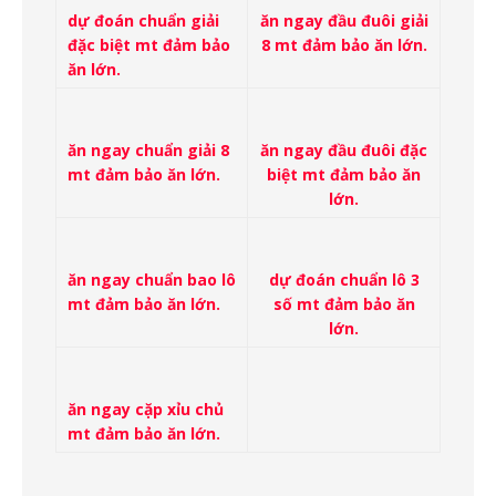
dự đoán chuẩn giải
ăn ngay đầu đuôi giải
đặc biệt mt đảm bảo
8 mt đảm bảo ăn lớn.
ăn lớn.
ăn ngay chuẩn giải 8
ăn ngay đầu đuôi đặc
mt đảm bảo ăn lớn.
biệt mt đảm bảo ăn
lớn.
ăn ngay chuẩn bao lô
dự đoán chuẩn lô 3
mt đảm bảo ăn lớn.
số mt đảm bảo ăn
lớn.
ăn ngay cặp xỉu chủ
mt đảm bảo ăn lớn.