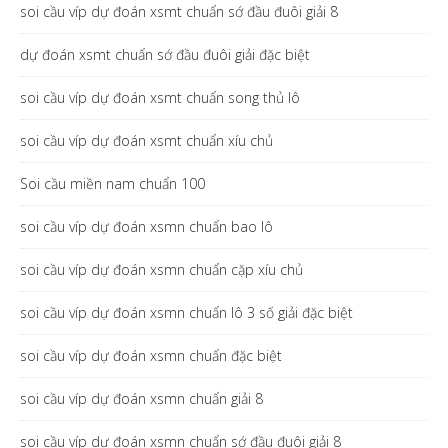
soi cầu víp dự đoán xsmt chuẩn sớ đầu đuôi giải 8
dự đoán xsmt chuẩn sớ đầu đuôi giải đặc biệt
soi cầu víp dự đoán xsmt chuẩn song thủ lô
soi cầu víp dự đoán xsmt chuẩn xíu chủ
Soi cầu miền nam chuẩn 100
soi cầu víp dự đoán xsmn chuẩn bao lô
soi cầu víp dự đoán xsmn chuẩn cặp xíu chủ
soi cầu víp dự đoán xsmn chuẩn lô 3 số giải đặc biệt
soi cầu víp dự đoán xsmn chuẩn đặc biệt
soi cầu víp dự đoán xsmn chuẩn giải 8
soi cầu víp dự đoán xsmn chuẩn sớ đầu đuôi giải 8