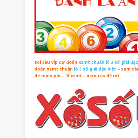
soi cầu víp dự đoán
xsmt chuẩn lô 3 số giải đặc
đoán xsmt chuẩn
lô 3 số giải đặc biệt
– xem cầu
de mien phi – lô xsmt – xem cầu đề mt