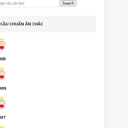
Search
CẦU CHUẨN ĂN CHẮC
SMB
SMN
SMT