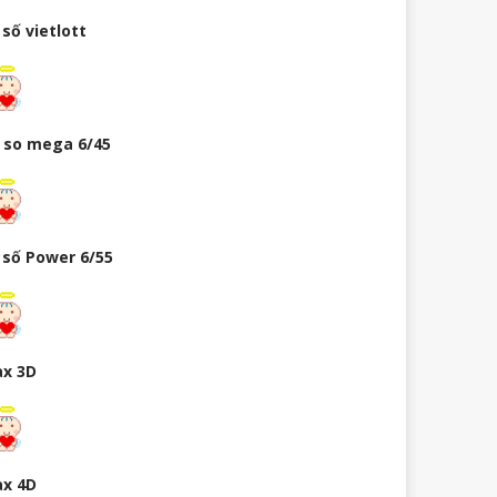
 số vietlott
 so mega 6/45
 số Power 6/55
x 3D
x 4D