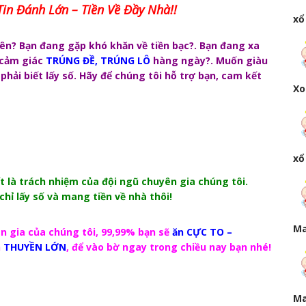
in Đánh Lớn – Tiền Về Đầy Nhà!!
xổ
n? Bạn đang gặp khó khăn về tiền bạc?. Bạn đang xa
 cảm giác
TRÚNG ĐỀ, TRÚNG LÔ
hàng ngày?. Muốn giàu
 phải biết lấy số. Hãy để chúng tôi hỗ trợ bạn, cam kết
Xo
xổ
 là trách nhiệm của đội ngũ chuyên gia chúng tôi.
chỉ lấy số và mang tiền về nhà thôi!
Ma
n gia của chúng tôi, 99,99% bạn sẽ
ăn CỰC TO –
n
THUYỀN LỚN
, để vào bờ ngay trong chiều nay bạn nhé!
Ma