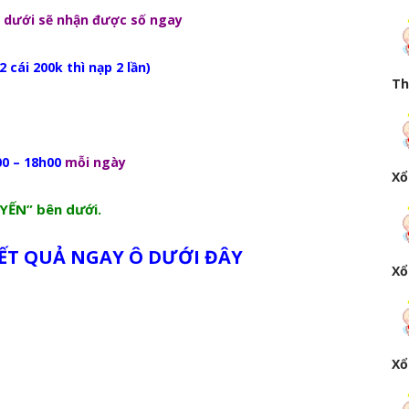
 dưới sẽ nhận được số ngay
 2 cái 200k thì nạp 2 lần)
Th
0 – 18h00
mỗi ngày
Xổ
YẾN” bên dưới.
ẾT QUẢ NGAY Ô DƯỚI ĐÂY
Xổ
Xổ