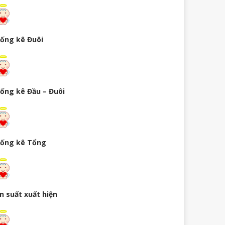
ống kê Đuôi
ống kê Đầu – Đuôi
ống kê Tổng
n suất xuất hiện