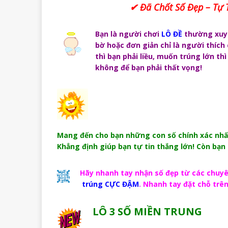
✔
Đã Chốt Số Đẹp – Tự T
Bạn là người chơi
LÔ ĐỀ
thường xuyê
bờ hoặc đơn giản chỉ là người thích
thì bạn phải liều, muốn trúng lớn thì
không để bạn phải thất vọng!
Mang đến cho bạn những con số chính xác nhất
Khẳng định giúp bạn tự tin thắng lớn! Còn bạn 
Hãy nhanh tay nhận số đẹp từ các chuyê
trúng CỰC ĐẬM
. Nhanh tay đặt chỗ trê
LÔ 3 SỐ MIỀN TRUNG