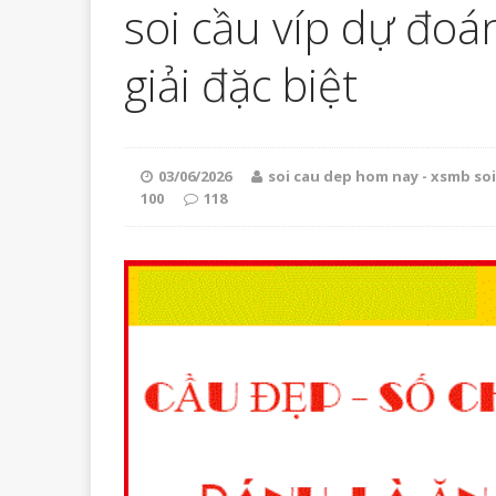
soi cầu víp dự đoá
giải đặc biệt
03/06/2026
soi cau dep hom nay - xsmb soi
100
118