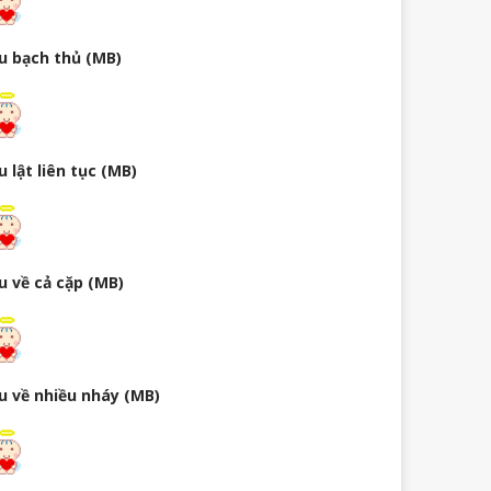
u bạch thủ (MB)
u lật liên tục (MB)
u về cả cặp (MB)
u về nhiều nháy (MB)