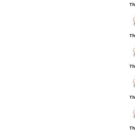
Th
Th
Th
Th
Th