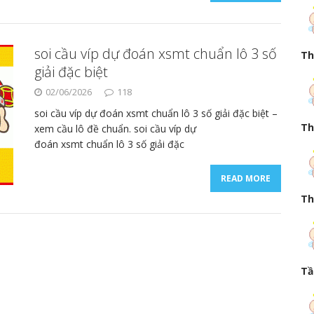
soi cầu víp dự đoán xsmt chuẩn lô 3 số
Th
giải đặc biệt
02/06/2026
118
soi cầu víp dự đoán xsmt chuẩn lô 3 số giải đặc biệt –
Th
xem cầu lô đề chuẩn. soi cầu víp dự
đoán xsmt chuẩn lô 3 số giải đặc
READ MORE
Th
Tầ