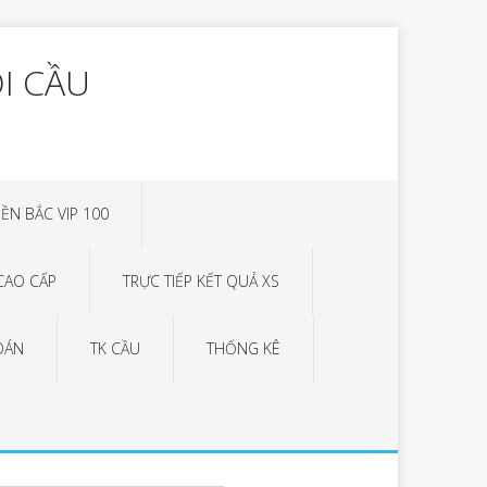
I CẦU
IỀN BẮC VIP 100
CAO CẤP
TRỰC TIẾP KẾT QUẢ XS
OÁN
TK CẦU
THỐNG KÊ