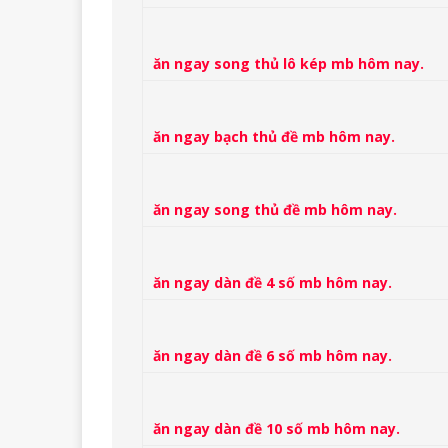
ăn ngay song thủ lô kép mb hôm nay.
ăn ngay bạch thủ đề mb hôm nay.
ăn ngay song thủ đề mb hôm nay.
ăn ngay dàn đề 4 số mb hôm nay.
ăn ngay dàn đề 6 số mb hôm nay.
ăn ngay dàn đề 10 số mb hôm nay.