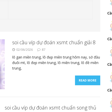
Cầ
Cầ
soi cầu víp dự đoán xsmt chuẩn giải 8
02/06/2026
87
lô gan miền trung, lô đẹp miền trung hôm nay, sớ đầu
đuôi mt, lô đẹp miền trung, lô miền trung, lô đề miền
Cầ
trung,
READ MORE
Cầ
soi cầu víp dự đoán xsmt chuẩn song thủ