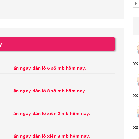
y
X
ăn ngay dàn lô 6 số mb hôm nay.
ăn ngay dàn lô 8 số mb hôm nay.
X
ăn ngay dàn lô xiên 2 mb hôm nay.
X
ăn ngay dàn lô xiên 3 mb hôm nay.