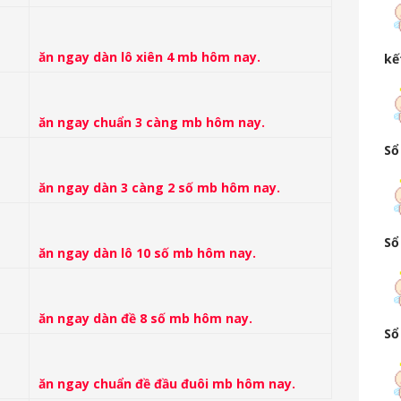
ăn ngay dàn lô xiên 4 mb hôm nay.
kế
ăn ngay chuẩn 3 càng mb hôm nay.
Sổ
ăn ngay dàn 3 càng 2 số mb hôm nay.
Sổ
ăn ngay dàn lô 10 số mb hôm nay.
ăn ngay dàn đề 8 số mb hôm nay.
Sổ
ăn ngay chuẩn đề đầu đuôi mb hôm nay.