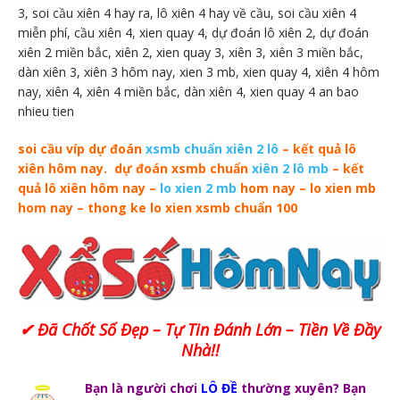
3, soi cầu xiên 4 hay ra, lô xiên 4 hay về cầu, soi cầu xiên 4
miễn phí, cầu xiên 4, xien quay 4, dự đoán lô xiên 2, dự đoán
xiên 2 miền bắc, xiên 2, xien quay 3, xiên 3, xiên 3 miền bắc,
dàn xiên 3, xiên 3 hôm nay, xien 3 mb, xien quay 4, xiên 4 hôm
nay, xiên 4, xiên 4 miền bắc, dàn xiên 4, xien quay 4 an bao
nhieu tien
soi cầu víp dự đoán
xsmb chuẩn xiên 2 lô
– kết quả lô
xiên hôm nay. dự đoán xsmb chuẩn
xiên 2 lô mb
– kết
quả lô xiên hôm nay –
lo xien 2 mb
hom nay – lo xien mb
hom nay – thong ke lo xien xsmb chuẩn 100
✔
Đã Chốt Số Đẹp – Tự Tin Đánh Lớn – Tiền Về Đầy
Nhà!!
Bạn là người chơi
LÔ ĐỀ
thường xuyên? Bạn