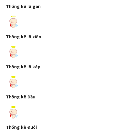
Thống kê lô gan
Thống kê lô xiên
Thống kê lô kép
Thống kê Đầu
Thống kê Đuôi