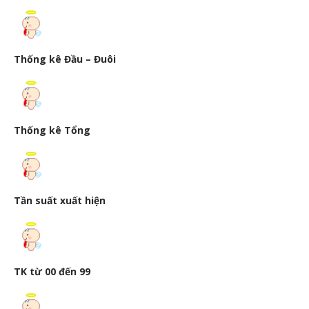
Thống kê Đầu – Đuôi
Thống kê Tổng
Tần suất xuất hiện
TK từ 00 đến 99