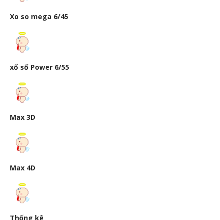
Xo so mega 6/45
xổ số Power 6/55
Max 3D
Max 4D
Thống kê