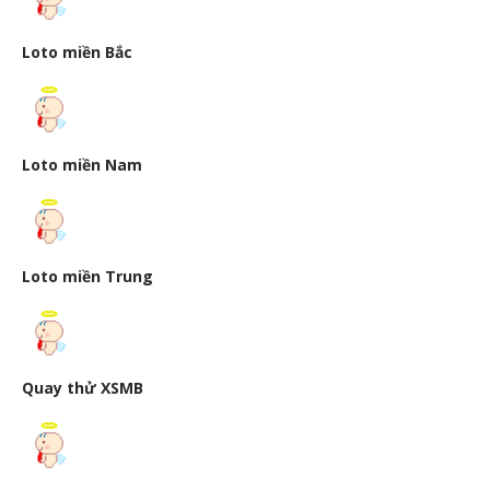
Loto miền Bắc
Loto miền Nam
Loto miền Trung
Quay thử XSMB