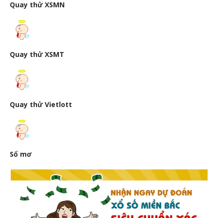
Quay thử XSMN
Quay thử XSMT
Quay thử Vietlott
Sổ mơ