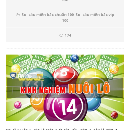
Soi cầu miền bắc chuẩn 100
,
Soi cầu miền bắc vip
100
174