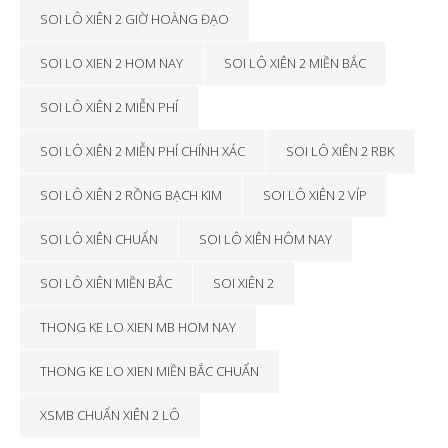
SOI LÔ XIÊN 2 GIỜ HOÀNG ĐẠO
SOI LO XIEN 2 HOM NAY
SOI LÔ XIÊN 2 MIỀN BẮC
SOI LÔ XIÊN 2 MIỄN PHÍ
SOI LÔ XIÊN 2 MIỄN PHÍ CHÍNH XÁC
SOI LÔ XIÊN 2 RBK
SOI LÔ XIÊN 2 RỒNG BẠCH KIM
SOI LÔ XIÊN 2 VÍP
SOI LÔ XIÊN CHUẨN
SOI LÔ XIÊN HÔM NAY
SOI LÔ XIÊN MIỀN BẮC
SOI XIÊN 2
THONG KE LO XIEN MB HOM NAY
THONG KE LO XIEN MIỀN BẮC CHUẨN
XSMB CHUẨN XIÊN 2 LÔ