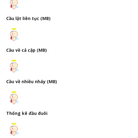
Cầu lật liên tục (MB)
Cầu về cả cặp (MB)
Cầu về nhiều nháy (MB)
Thống kê đầu đuôi