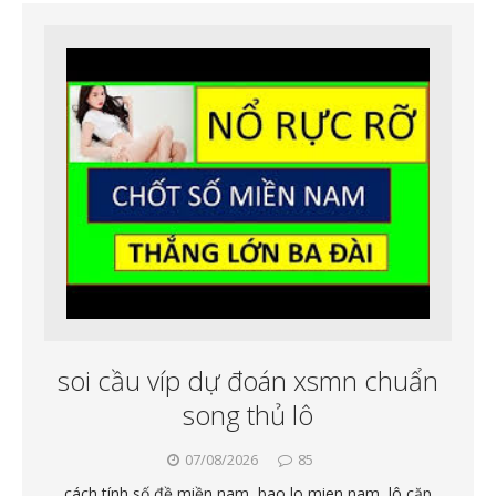
soi cầu víp dự đoán xsmn chuẩn
song thủ lô
07/08/2026
85
cách tính số đề miền nam, bao lo mien nam, lô cặp