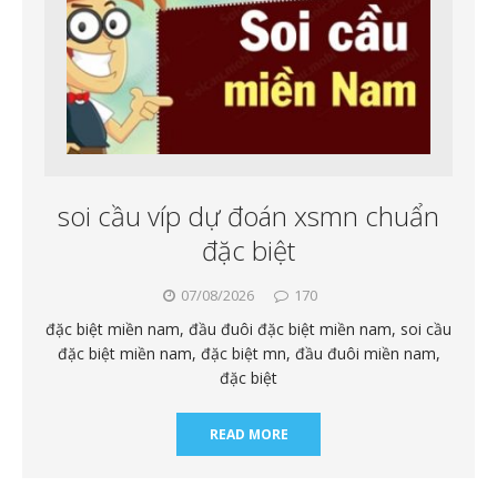
soi cầu víp dự đoán xsmn chuẩn
đặc biệt
07/08/2026
170
đặc biệt miền nam, đầu đuôi đặc biệt miền nam, soi cầu
đặc biệt miền nam, đặc biệt mn, đầu đuôi miền nam,
đặc biệt
READ MORE