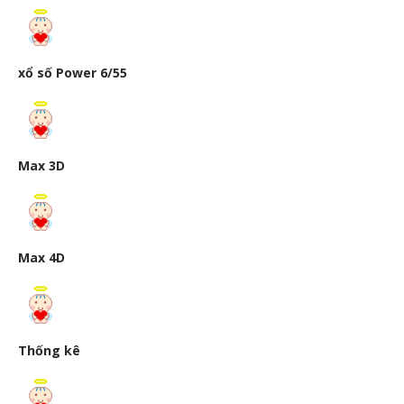
xổ số Power 6/55
Max 3D
Max 4D
Thống kê