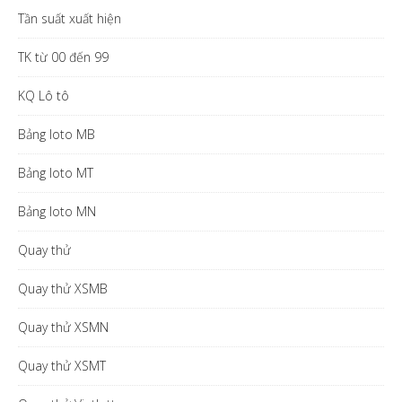
Tần suất xuất hiện
TK từ 00 đến 99
KQ Lô tô
Bảng loto MB
Bảng loto MT
Bảng loto MN
Quay thử
Quay thử XSMB
Quay thử XSMN
Quay thử XSMT