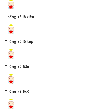
Thống kê lô xiên
Thống kê lô kép
Thống kê Đầu
Thống kê Đuôi