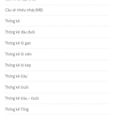
Cầu về nhiều nháy (MB)
Thống kê
Thống kê đầu đuôi
Thống kê lô gan
Thống kê lô xiên
Thống kê lô kép
Thống kê Đầu
Thống kê Đuôi
Thống kê Đầu – Đuôi
Thống kê Tổng