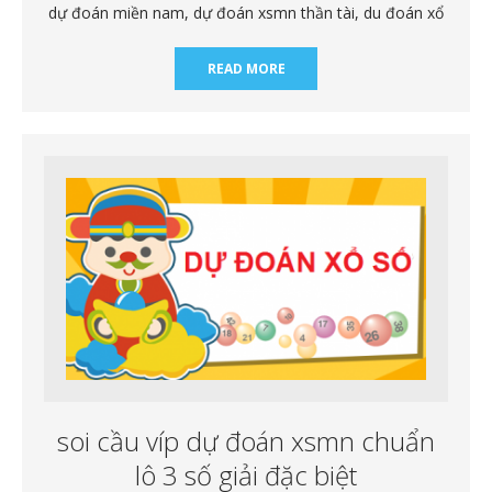
dự đoán miền nam, dự đoán xsmn thần tài, du đoán xổ
READ MORE
soi cầu víp dự đoán xsmn chuẩn
lô 3 số giải đặc biệt