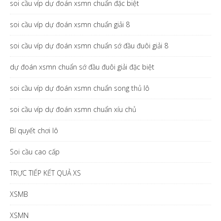
soi cầu víp dự đoán xsmn chuẩn đặc biệt
soi cầu víp dự đoán xsmn chuẩn giải 8
soi cầu víp dự đoán xsmn chuẩn sớ đầu đuôi giải 8
dự đoán xsmn chuẩn sớ đầu đuôi giải đặc biệt
soi cầu víp dự đoán xsmn chuẩn song thủ lô
soi cầu víp dự đoán xsmn chuẩn xíu chủ
Bí quyết chơi lô
Soi cầu cao cấp
TRỰC TIẾP KẾT QUẢ XS
XSMB
XSMN