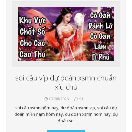
soi cầu víp dự đoán xsmn chuẩn
xíu chủ
07/08/2026
91
soi cầu xsmn hôm nay, dự đoán xsmn vip, soi cầu dự
đoán miền nam hôm nay, du đoan xsmn hom nay, dự
đoán soi