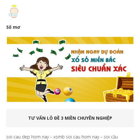
Sổ mơ
TƯ VẤN LÔ ĐỀ 3 MIỀN CHUYÊN NGHIỆP
soi cau dep hom nay – xsmb soi cau hom nay – soi cầu