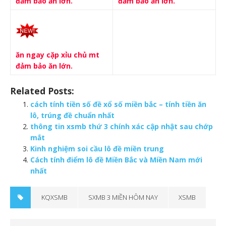
đảm bảo ăn lớn.
đảm bảo ăn lớn.
ăn ngay cặp xỉu chủ mt
đảm bảo ăn lớn.
Related Posts:
cách tính tiền số đề xổ số miền bắc – tính tiền ăn
lô, trúng đề chuẩn nhất
thông tin xsmb thứ 3 chính xác cập nhật sau chớp
mắt
Kinh nghiệm soi cầu lô đề miền trung
Cách tính điểm lô đề Miền Bắc và Miền Nam mới
nhất
KQXSMB
SXMB 3 MIỀN HÔM NAY
XSMB