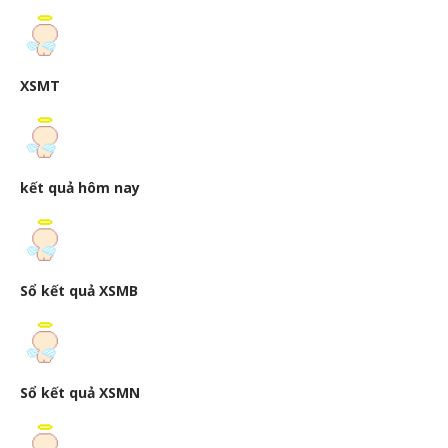
XSMT
kết quả hôm nay
Sổ kết quả XSMB
Sổ kết quả XSMN