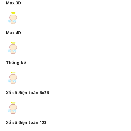
Max 3D
Max 4D
Thống kê
Xổ số điện toán 6x36
Xổ số điện toán 123