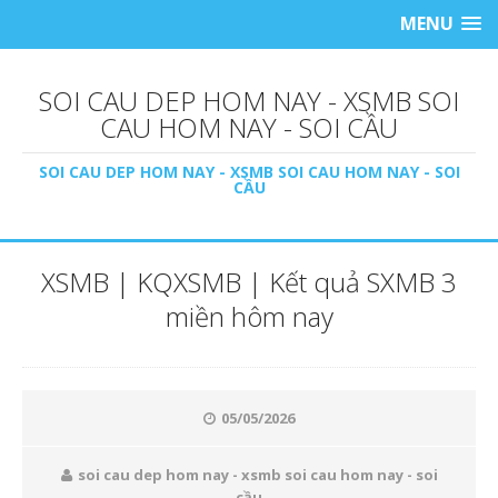
MENU
SOI CAU DEP HOM NAY - XSMB SOI
CAU HOM NAY - SOI CẦU
SOI CAU DEP HOM NAY - XSMB SOI CAU HOM NAY - SOI
CẦU
XSMB | KQXSMB | Kết quả SXMB 3
miền hôm nay
05/05/2026
soi cau dep hom nay - xsmb soi cau hom nay - soi
cầu