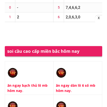
soi cầu cao cấp miền bắc hôm nay
ăn ngay bạch thủ lô mb
ăn ngay dàn lô 6 số mb
hôm nay.
hôm nay.