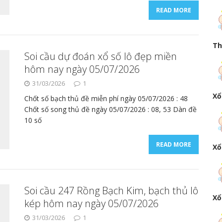
READ MORE
Th
Soi cầu dự đoán xổ số lô đẹp miền
hôm nay ngày 05/07/2026
31/03/2026
1
Xổ
Chốt số bạch thủ đề miễn phí ngày 05/07/2026 : 48
Chốt số song thủ đề ngày 05/07/2026 : 08, 53 Dàn đề
10 số
READ MORE
Xổ
Soi cầu 247 Rồng Bạch Kim, bạch thủ lô
Xổ
kép hôm nay ngày 05/07/2026
31/03/2026
1