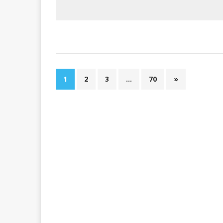
1
2
3
…
70
»