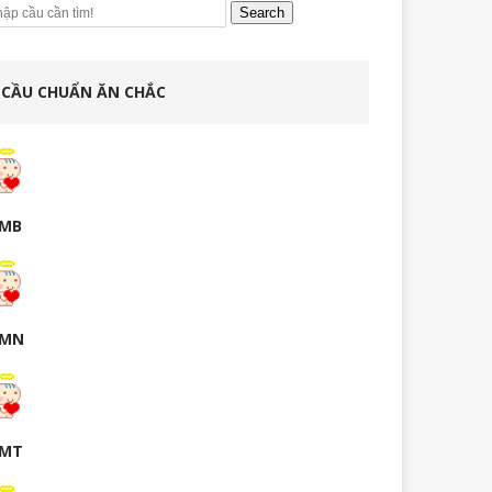
Search
CẦU CHUẨN ĂN CHẮC
SMB
SMN
SMT