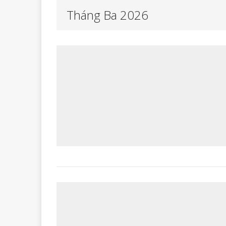
Tháng Ba 2026