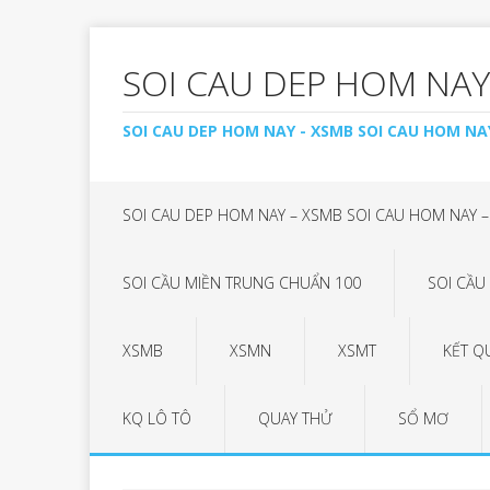
SOI CAU DEP HOM NAY 
SOI CAU DEP HOM NAY - XSMB SOI CAU HOM NAY
SOI CAU DEP HOM NAY – XSMB SOI CAU HOM NAY –
SOI CẦU MIỀN TRUNG CHUẨN 100
SOI CẦU
XSMB
XSMN
XSMT
KẾT Q
KQ LÔ TÔ
QUAY THỬ
SỔ MƠ