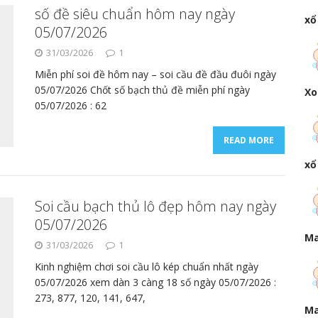
số đề siêu chuẩn hôm nay ngày
xổ
05/07/2026
31/03/2026
1
Miễn phí soi đề hôm nay – soi cầu đề đầu đuôi ngày
05/07/2026 Chốt số bạch thủ đề miễn phí ngày
Xo
05/07/2026 : 62
READ MORE
xổ
Soi cầu bạch thủ lô đẹp hôm nay ngày
05/07/2026
Ma
31/03/2026
1
Kinh nghiệm chơi soi cầu lô kép chuẩn nhất ngày
05/07/2026 xem dàn 3 càng 18 số ngày 05/07/2026 :
273, 877, 120, 141, 647,
Ma