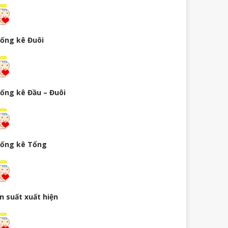
ống kê Đuôi
ống kê Đầu – Đuôi
ống kê Tổng
n suất xuất hiện