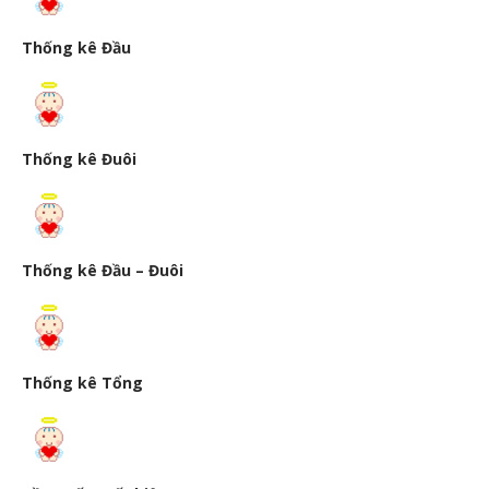
Thống kê Đầu
Thống kê Đuôi
Thống kê Đầu – Đuôi
Thống kê Tổng