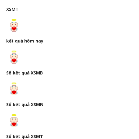
XSMT
kết quả hôm nay
Sổ kết quả XSMB
Sổ kết quả XSMN
Sổ kết quả XSMT