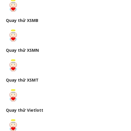
Quay thử XSMB
Quay thử XSMN
Quay thử XSMT
Quay thử Vietlott