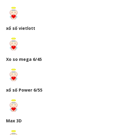
xổ số vietlott
Xo so mega 6/45
xổ số Power 6/55
Max 3D