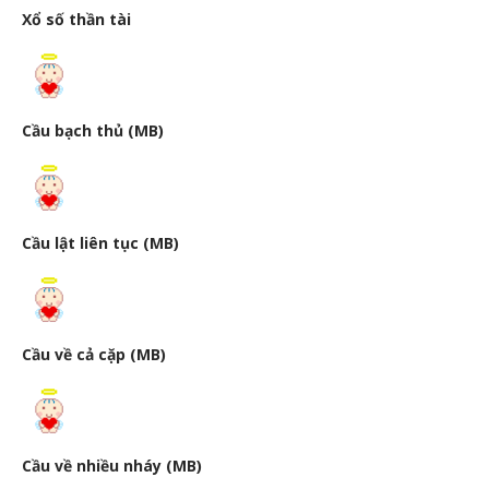
Xổ số thần tài
Cầu bạch thủ (MB)
Cầu lật liên tục (MB)
Cầu về cả cặp (MB)
Cầu về nhiều nháy (MB)