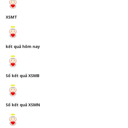
XSMT
kết quả hôm nay
Sổ kết quả XSMB
Sổ kết quả XSMN