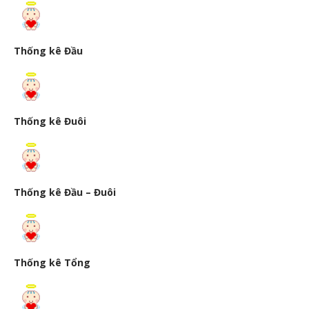
Thống kê Đầu
Thống kê Đuôi
Thống kê Đầu – Đuôi
Thống kê Tổng