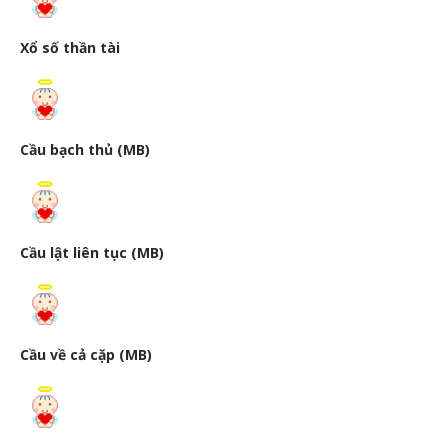
Xổ số thần tài
Cầu bạch thủ (MB)
Cầu lật liên tục (MB)
Cầu về cả cặp (MB)