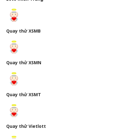
Quay thử XSMB
Quay thử XSMN
Quay thử XSMT
Quay thử Vietlott