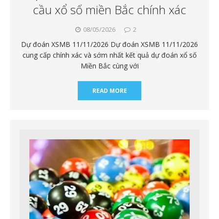
cầu xổ số miền Bắc chính xác
08/05/2026
2
Dự đoán XSMB 11/11/2026 Dự đoán XSMB 11/11/2026
cung cấp chính xác và sớm nhất kết quả dự đoán xổ số
Miền Bắc cùng với
READ MORE