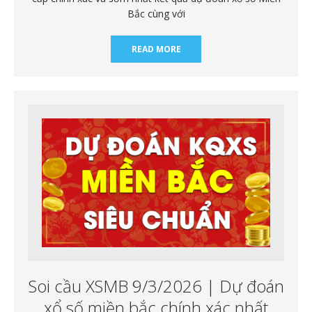
Bắc cùng với
READ MORE
Soi cầu XSMB 9/3/2026 | Dự đoán
xổ số miền bắc chính xác nhất