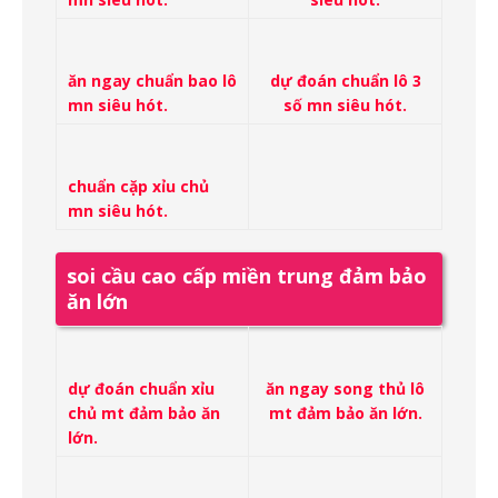
ăn ngay chuẩn bao lô
dự đoán chuẩn lô 3
mn siêu hót.
số mn siêu hót.
chuẩn cặp xỉu chủ
mn siêu hót.
soi cầu cao cấp miền trung đảm bảo
ăn lớn
dự đoán chuẩn xỉu
ăn ngay song thủ lô
chủ mt đảm bảo ăn
mt đảm bảo ăn lớn.
lớn.