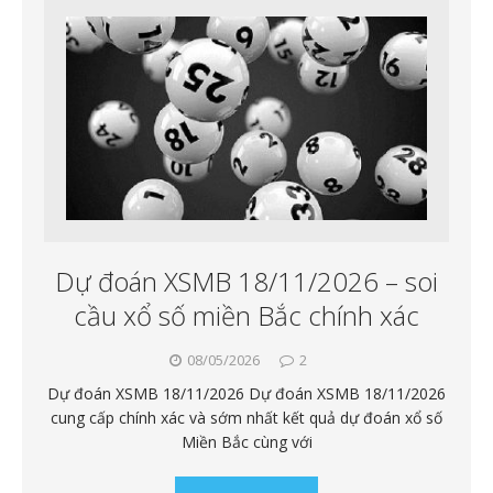
Dự đoán XSMB 18/11/2026 – soi
cầu xổ số miền Bắc chính xác
08/05/2026
2
Dự đoán XSMB 18/11/2026 Dự đoán XSMB 18/11/2026
cung cấp chính xác và sớm nhất kết quả dự đoán xổ số
Miền Bắc cùng với