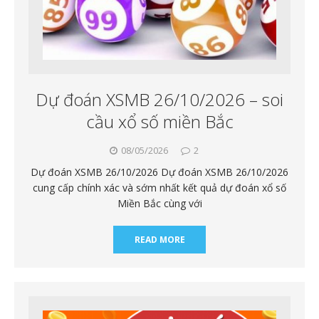
Dự đoán XSMB 26/10/2026 – soi
cầu xổ số miền Bắc
08/05/2026
2
Dự đoán XSMB 26/10/2026 Dự đoán XSMB 26/10/2026
cung cấp chính xác và sớm nhất kết quả dự đoán xổ số
Miền Bắc cùng với
READ MORE