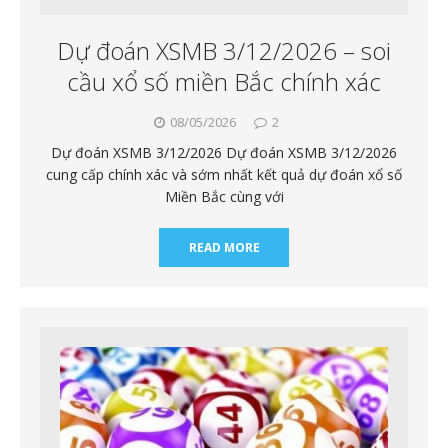
Dự đoán XSMB 3/12/2026 – soi
cầu xổ số miền Bắc chính xác
08/05/2026
2
Dự đoán XSMB 3/12/2026 Dự đoán XSMB 3/12/2026
cung cấp chính xác và sớm nhất kết quả dự đoán xổ số
Miền Bắc cùng với
READ MORE