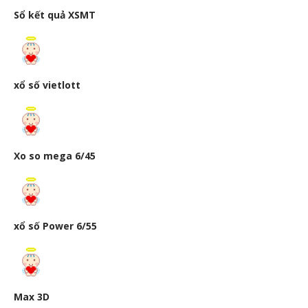
Sổ kết quả XSMT
xổ số vietlott
Xo so mega 6/45
xổ số Power 6/55
Max 3D