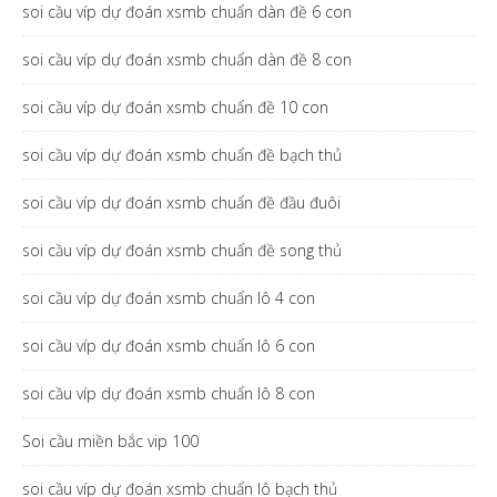
soi cầu víp dự đoán xsmb chuẩn dàn đề 6 con
soi cầu víp dự đoán xsmb chuẩn dàn đề 8 con
soi cầu víp dự đoán xsmb chuẩn đề 10 con
soi cầu víp dự đoán xsmb chuẩn đề bạch thủ
soi cầu víp dự đoán xsmb chuẩn đề đầu đuôi
soi cầu víp dự đoán xsmb chuẩn đề song thủ
soi cầu víp dự đoán xsmb chuẩn lô 4 con
soi cầu víp dự đoán xsmb chuẩn lô 6 con
soi cầu víp dự đoán xsmb chuẩn lô 8 con
Soi cầu miền bắc vip 100
soi cầu víp dự đoán xsmb chuẩn lô bạch thủ