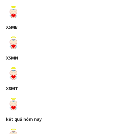
XSMB
XSMN
XSMT
kết quả hôm nay