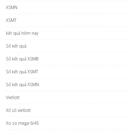
XSMN
XSMT
kết quả hôm nay
Sổ kết quả
Sổ kết quả XSMB
Sổ kết quả XSMT
Sổ kết quả XSMN
Vietlott
Xổ số vietlott
Xo so mega 6/45