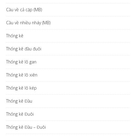
Cầu về cả cặp (MB)
Cầu về nhiều nháy (MB)
Thống kê
Thống kê đầu đuôi
Thống kê lô gan
Thống kê lô xiên
Thống kê lô kép
Thống kê Đầu
Thống kê Đuôi
Thống kê Đầu – Đuôi