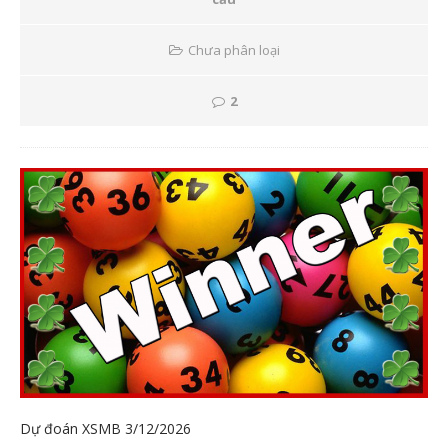
Chưa phân loại
2
Dự đoán XSMB 3/12/2026