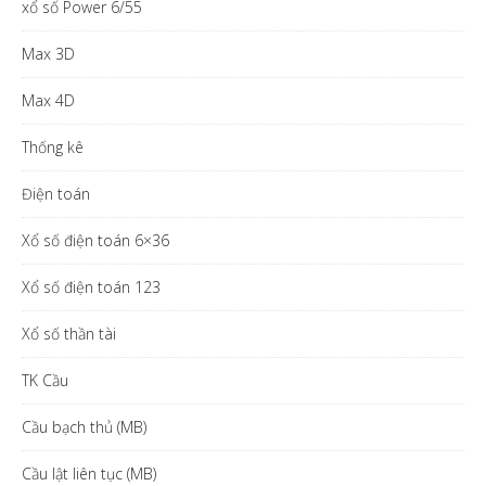
xổ số Power 6/55
Max 3D
Max 4D
Thống kê
Điện toán
Xổ số điện toán 6×36
Xổ số điện toán 123
Xổ số thần tài
TK Cầu
Cầu bạch thủ (MB)
Cầu lật liên tục (MB)