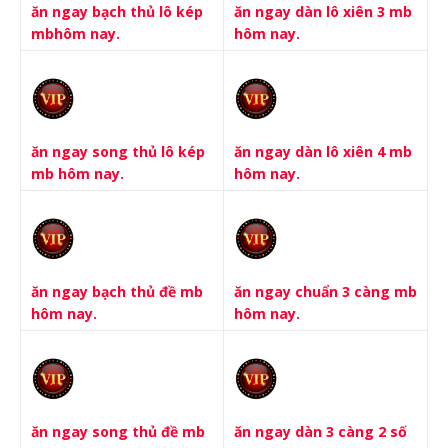
ăn ngay bạch thủ lô kép
ăn ngay dàn lô xiên 3 mb
mbhôm nay.
hôm nay.
ăn ngay song thủ lô kép
ăn ngay dàn lô xiên 4 mb
mb hôm nay.
hôm nay.
ăn ngay bạch thủ đề mb
ăn ngay chuẩn 3 càng mb
hôm nay.
hôm nay.
ăn ngay song thủ đề mb
ăn ngay dàn 3 càng 2 số