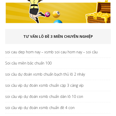
TƯ VẤN LÔ ĐỀ 3 MIỀN CHUYÊN NGHIỆP
soi cau dep hom nay – xsmb soi cau hom nay – soi cầu
Soi cầu miền bắc chuẩn 100
soi cầu dự đoán xsmb chuẩn bạch thủ lô 2 nháy
soi cầu víp dự đoán xsmb chuẩn cặp 3 càng víp
soi cầu víp dự đoán xsmb chuẩn dàn lô 10 con
soi cầu víp dự đoán xsmb chuẩn đề 4 con