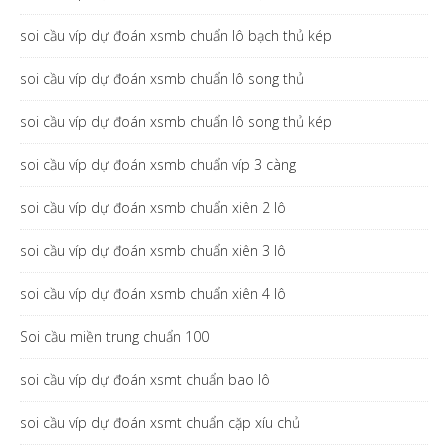
soi cầu víp dự đoán xsmb chuẩn lô bạch thủ kép
soi cầu víp dự đoán xsmb chuẩn lô song thủ
soi cầu víp dự đoán xsmb chuẩn lô song thủ kép
soi cầu víp dự đoán xsmb chuẩn víp 3 càng
soi cầu víp dự đoán xsmb chuẩn xiên 2 lô
soi cầu víp dự đoán xsmb chuẩn xiên 3 lô
soi cầu víp dự đoán xsmb chuẩn xiên 4 lô
Soi cầu miền trung chuẩn 100
soi cầu víp dự đoán xsmt chuẩn bao lô
soi cầu víp dự đoán xsmt chuẩn cặp xíu chủ