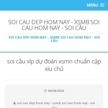
MENU
SOI CAU DEP HOM NAY - XSMB SOI
CAU HOM NAY - SOI CẦU
SOI CAU DEP HOM NAY - XSMB SOI CAU HOM NAY - SOI
CẦU
soi cầu víp dự đoán xsmn chuẩn cặp
xíu chủ
08/08/2026
soi cau dep hom nay - xsmb soi cau hom nay - soi
cầu