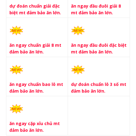
dự đoán chuẩn giải đặc
ăn ngay đầu đuôi giải 8
biệt mt đảm bảo ăn lớn.
mt đảm bảo ăn lớn.
ăn ngay chuẩn giải 8 mt
ăn ngay đầu đuôi đặc biệt
đảm bảo ăn lớn.
mt đảm bảo ăn lớn.
ăn ngay chuẩn bao lô mt
dự đoán chuẩn lô 3 số mt
đảm bảo ăn lớn.
đảm bảo ăn lớn.
ăn ngay cặp xỉu chủ mt
đảm bảo ăn lớn.