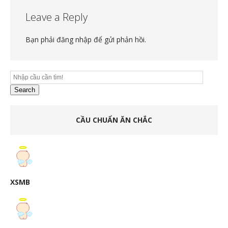
Leave a Reply
Bạn phải
đăng nhập
để gửi phản hồi.
Search
CẦU CHUẨN ĂN CHẮC
XSMB