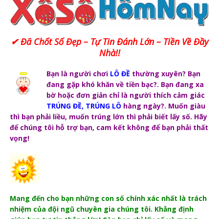
✔
Đã Chốt Số Đẹp – Tự Tin Đánh Lớn – Tiền Về Đầy
Nhà!!
Bạn là người chơi
LÔ ĐỀ
thường xuyên? Bạn
đang gặp khó khăn về tiền bạc?. Bạn đang xa
bờ hoặc đơn giản chỉ là người thích cảm giác
TRÚNG ĐỀ, TRÚNG LÔ
hàng ngày?. Muốn giàu
thì bạn phải liều, muốn trúng lớn thì phải biết lấy số. Hãy
để chúng tôi hỗ trợ bạn, cam kết không để bạn phải thất
vọng!
Mang đến cho bạn những con số chính xác nhất là trách
nhiệm của đội ngũ chuyên gia chúng tôi. Khẳng định