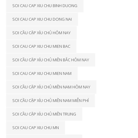
SOI CAU CAP XIU CHU BINH DUONG
SOI CAU CAP XIU CHU DONG NAI
SOI CẦU CẶP XÍU CHỦ HÔM NAY
SOI CAU CAP XIU CHU MIEN BAC
SOI CẦU CẶP XÍU CHỦ MIỀN BẮC HÔM NAY
SOI CAU CAP XIU CHU MIEN NAM
SOI CẦU CẶP XÍU CHỦ MIỀN NAM HÔM NAY
SOI CẦU CẶP XÍU CHỦ MIỀN NAM MIỄN PHÍ
SOI CẦU CẶP XÍU CHỦ MIỀN TRUNG
SOI CAU CAP XIU CHU MN