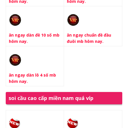
hôm nay.
hôm nay.
ăn ngay dàn đề 10 số mb
ăn ngay chuẩn đề đầu
hôm nay.
đuôi mb hôm nay.
ăn ngay dàn lô 4 số mb
hôm nay.
soi cầu cao cấp miền nam quá víp