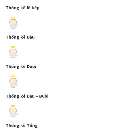
Thống kê lô kép
Thống kê Đầu
Thống kê Đuôi
Thống kê Đầu – Đuôi
Thống kê Tổng