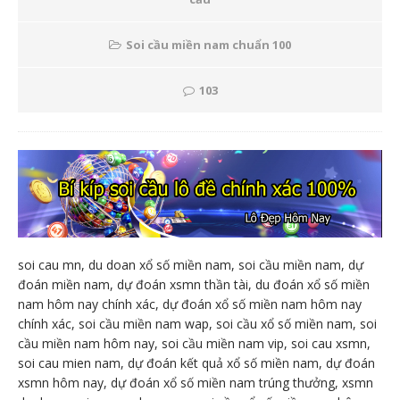
Soi cầu miền nam chuẩn 100
103
soi cau mn, du doan xổ số miền nam, soi cầu miền nam, dự
đoán miền nam, dự đoán xsmn thần tài, du đoán xổ số miền
nam hôm nay chính xác, dự đoán xổ số miền nam hôm nay
chính xác, soi cầu miền nam wap, soi cầu xổ số miền nam, soi
cầu miền nam hôm nay, soi cầu miền nam vip, soi cau xsmn,
soi cau mien nam, dự đoán kết quả xổ số miền nam, dự đoán
xsmn hôm nay, dự đoán xổ số miền nam trúng thưởng, xsmn