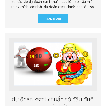
soi cầu víp dự đoán xsmt chuẩn bao lô – soi cầu miền
trung chính xác nhất. dự đoán xsmt chuẩn bao lô – soi
READ MORE
dự đoán xsmt chuẩn sớ đầu đuôi