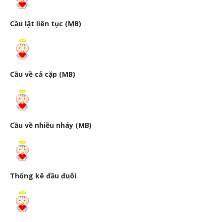
Cầu lật liên tục (MB)
Cầu về cả cặp (MB)
Cầu về nhiều nháy (MB)
Thống kê đầu đuôi