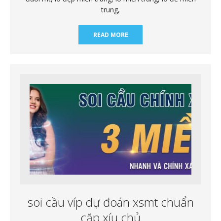
trung,
READ MORE
soi cầu víp dự đoán xsmt chuẩn
cặp xíu chủ