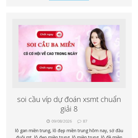
soi cầu víp dự đoán xsmt chuẩn
giải 8
09/08/2026
87
lô gan miền trung, lô đẹp miền trung hôm nay, sớ đầu
đuôi mt, lô đẹp miền trung, lô miền trung, lô đề miền