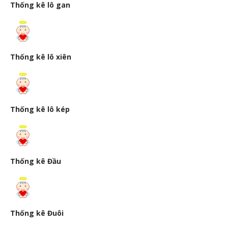
Thống kê lô gan
Thống kê lô xiên
Thống kê lô kép
Thống kê Đầu
Thống kê Đuôi