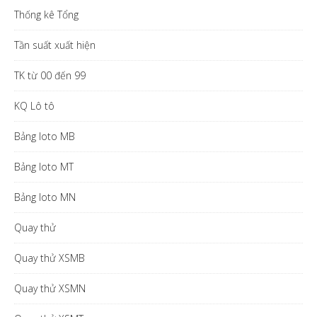
Thống kê Tổng
Tần suất xuất hiện
TK từ 00 đến 99
KQ Lô tô
Bảng loto MB
Bảng loto MT
Bảng loto MN
Quay thử
Quay thử XSMB
Quay thử XSMN