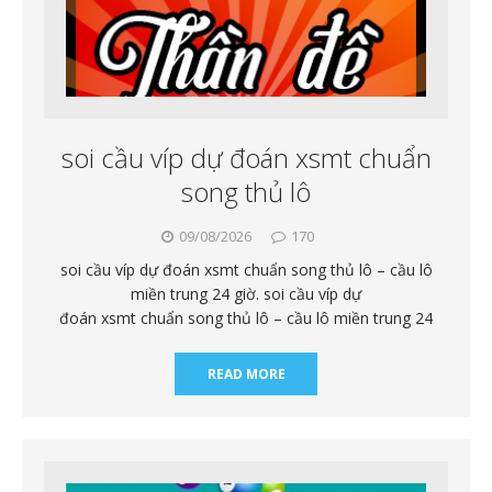
soi cầu víp dự đoán xsmt chuẩn
song thủ lô
09/08/2026
170
soi cầu víp dự đoán xsmt chuẩn song thủ lô – cầu lô
miền trung 24 giờ. soi cầu víp dự
đoán xsmt chuẩn song thủ lô – cầu lô miền trung 24
READ MORE