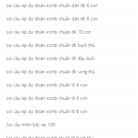
soi cầu víp dự đoán xsmb chuẩn dàn đề 6 con
soi cầu víp dự đoán xsmb chuẩn dàn đề 8 con
soi cầu víp dự đoán xsmb chuẩn đề 10 con
soi cầu víp dự đoán xsmb chuẩn đề bạch thủ
soi cầu víp dự đoán xsmb chuẩn đề đầu đuôi
soi cầu víp dự đoán xsmb chuẩn đề song thủ
soi cầu víp dự đoán xsmb chuẩn lô 4 con
soi cầu víp dự đoán xsmb chuẩn lô 6 con
soi cầu víp dự đoán xsmb chuẩn lô 8 con
Soi cầu miền bắc vip 100
soi cầu víp dự đoán xsmb chuẩn lô bạch thủ