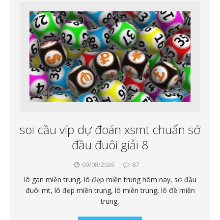
soi cầu víp dự đoán xsmt chuẩn sớ
đầu đuôi giải 8
09/08/2026
87
lô gan miền trung, lô đẹp miền trung hôm nay, sớ đầu
đuôi mt, lô đẹp miền trung, lô miền trung, lô đề miền
trung,