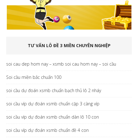
TƯ VẤN LÔ ĐỀ 3 MIỀN CHUYÊN NGHIỆP
soi cau dep hom nay – xsmb soi cau hom nay – soi cầu
Soi cầu miền bắc chuẩn 100
soi cầu dự đoán xsmb chuẩn bạch thủ lô 2 nháy
soi cầu víp dự đoán xsmb chuẩn cặp 3 càng víp
soi cầu víp dự đoán xsmb chuẩn dàn lô 10 con
soi cầu víp dự đoán xsmb chuẩn đề 4 con