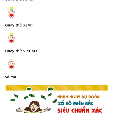
Quay thử XSMT
Quay thử Vietlott
Sổ mơ