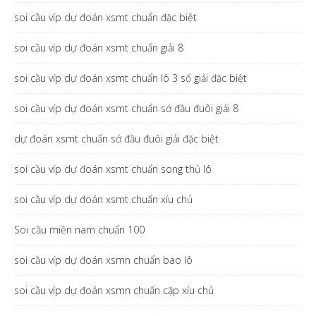
soi cầu víp dự đoán xsmt chuẩn đặc biệt
soi cầu víp dự đoán xsmt chuẩn giải 8
soi cầu víp dự đoán xsmt chuẩn lô 3 số giải đặc biệt
soi cầu víp dự đoán xsmt chuẩn sớ đầu đuôi giải 8
dự đoán xsmt chuẩn sớ đầu đuôi giải đặc biệt
soi cầu víp dự đoán xsmt chuẩn song thủ lô
soi cầu víp dự đoán xsmt chuẩn xíu chủ
Soi cầu miền nam chuẩn 100
soi cầu víp dự đoán xsmn chuẩn bao lô
soi cầu víp dự đoán xsmn chuẩn cặp xíu chủ