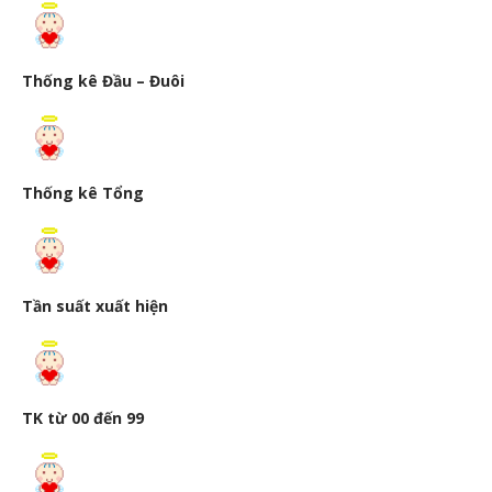
Thống kê Đầu – Đuôi
Thống kê Tổng
Tần suất xuất hiện
TK từ 00 đến 99