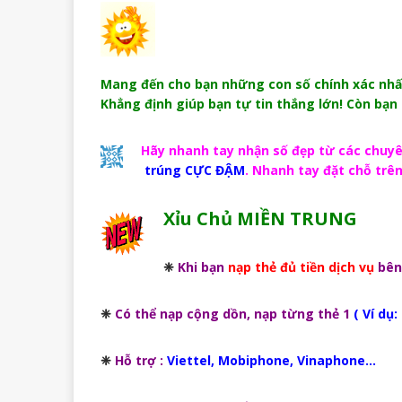
Mang đến cho bạn những con số chính xác nhất
Khẳng định giúp bạn tự tin thắng lớn! Còn bạn 
Hãy nhanh tay nhận số đẹp từ các chuyê
trúng CỰC ĐẬM
. Nhanh tay đặt chỗ trê
Xỉu Chủ MIỀN TRUNG
❈
Khi bạn
nạp thẻ đủ
tiền dịch vụ
bên
❈
Có thể nạp cộng dồn, nạp từng thẻ 1
( Ví dụ:
❈
Hỗ trợ :
Viettel, Mobiphone, Vinaphone…