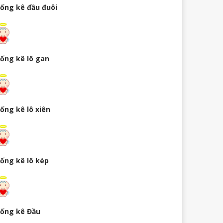
ống kê đầu đuôi
ống kê lô gan
ống kê lô xiên
ống kê lô kép
ống kê Đầu