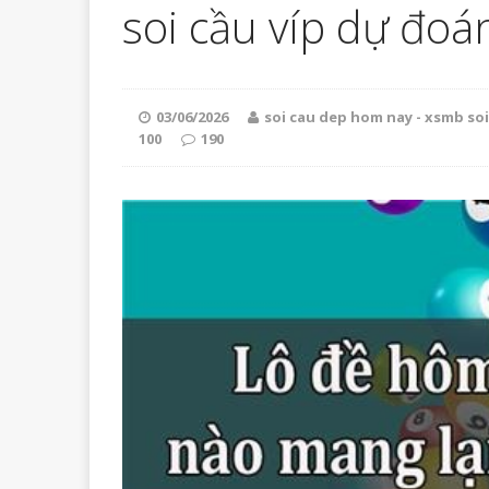
soi cầu víp dự đoá
03/06/2026
soi cau dep hom nay - xsmb soi
100
190