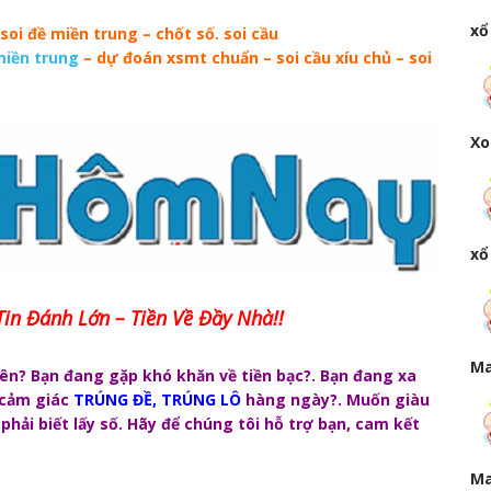
xổ
soi đề miền trung – chốt số. soi cầu
miền trung
– dự đoán xsmt chuẩn – soi cầu xíu chủ – soi
Xo
xổ
in Đánh Lớn – Tiền Về Đầy Nhà!!
Ma
n? Bạn đang gặp khó khăn về tiền bạc?. Bạn đang xa
 cảm giác
TRÚNG ĐỀ, TRÚNG LÔ
hàng ngày?. Muốn giàu
 phải biết lấy số. Hãy để chúng tôi hỗ trợ bạn, cam kết
Ma