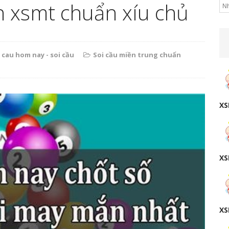
n xsmt chuẩn xíu chủ
 cau hom nay - soi cầu
Soi cầu miền trung chuẩn
X
X
X