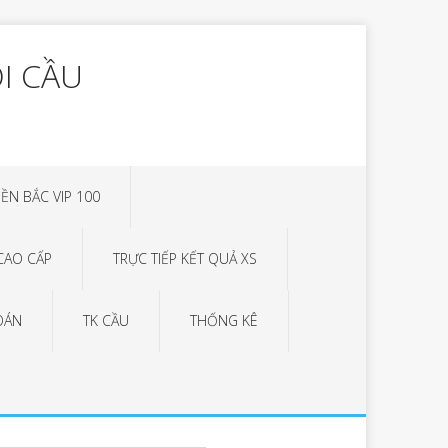
I CẦU
IỀN BẮC VIP 100
CAO CẤP
TRỰC TIẾP KẾT QUẢ XS
OÁN
TK CẦU
THỐNG KÊ