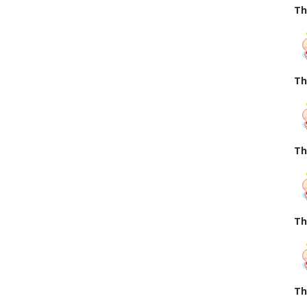
Th
Th
Th
Th
Th