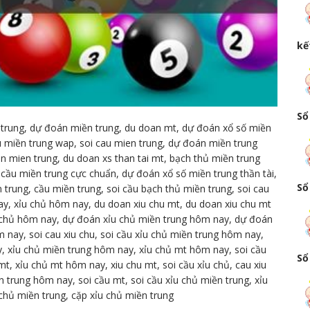
kế
Sổ
n trung, dự đoán miền trung, du doan mt, dự đoán xổ số miền
u miền trung wap, soi cau mien trung, dự đoán miền trung
 mien trung, du doan xs than tai mt, bạch thủ miền trung
cầu miền trung cực chuẩn, dự đoán xổ số miền trung thần tài,
Sổ
 trung, cầu miền trung, soi cầu bạch thủ miền trung, soi cau
y, xỉu chủ hôm nay, du doan xiu chu mt, du doan xiu chu mt
 chủ hôm nay, dự đoán xỉu chủ miền trung hôm nay, dự đoán
 nay, soi cau xiu chu, soi cầu xỉu chủ miền trung hôm nay,
y, xỉu chủ miền trung hôm nay, xỉu chủ mt hôm nay, soi cầu
Sổ
t, xỉu chủ mt hôm nay, xiu chu mt, soi cầu xỉu chủ, cau xiu
n trung hôm nay, soi cầu mt, soi cầu xỉu chủ miền trung, xỉu
chủ miền trung, cặp xỉu chủ miền trung