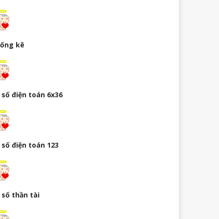
ống kê
 số điện toán 6x36
 số điện toán 123
 số thần tài