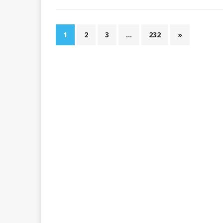
1
2
3
…
232
»