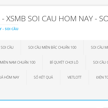
- XSMB SOI CAU HOM NAY - SO
 - SOI CẦU
 SOI CẦU
SOI CẦU MIỀN BẮC CHUẨN 100
SOI CẦU M
 MIỀN NAM CHUẨN 100
BÍ QUYẾT CHƠI LÔ
SOI CẦU 
UẢ HÔM NAY
SỔ KẾT QUẢ
VIETLOTT
ĐIỆN T