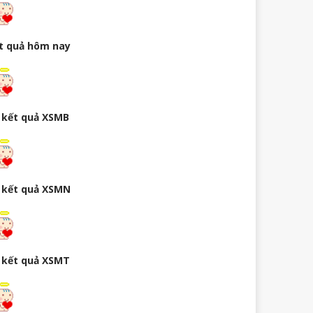
t quả hôm nay
 kết quả XSMB
 kết quả XSMN
 kết quả XSMT