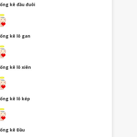
ống kê đầu đuôi
ống kê lô gan
ống kê lô xiên
ống kê lô kép
ống kê Đầu