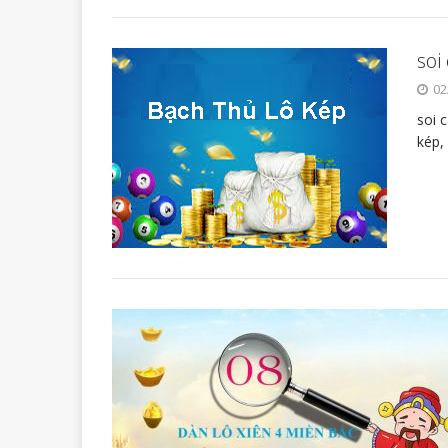
soi
02
soi 
kép,