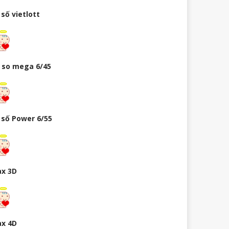
 số vietlott
 so mega 6/45
 số Power 6/55
x 3D
x 4D