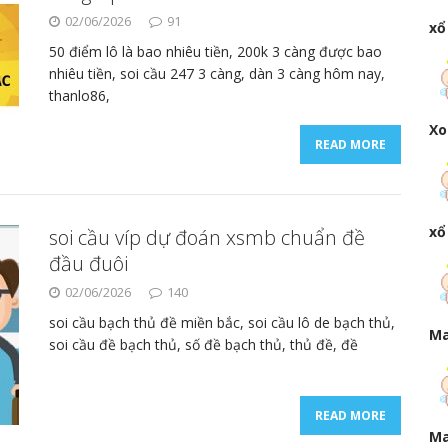
02/06/2026
91
xổ
50 điểm lô là bao nhiêu tiền, 200k 3 càng được bao
nhiêu tiền, soi cầu 247 3 càng, dàn 3 càng hôm nay,
thanlo86,
Xo
READ MORE
xổ
soi cầu víp dự đoán xsmb chuẩn đề
đầu đuôi
02/06/2026
140
soi cầu bạch thủ đề miền bắc, soi cầu lô de bạch thủ,
Ma
soi cầu đề bạch thủ, số đề bạch thủ, thủ đề, đề
READ MORE
Ma