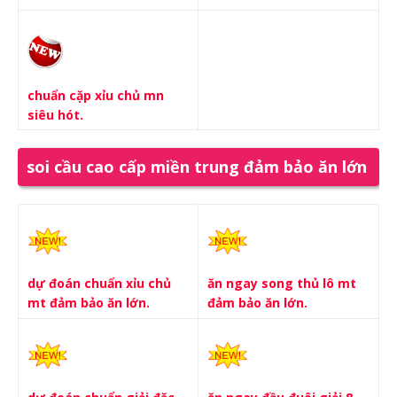
chuẩn cặp xỉu chủ mn
siêu hót.
soi cầu cao cấp miền trung đảm bảo ăn lớn
dự đoán chuẩn xỉu chủ
ăn ngay song thủ lô mt
mt đảm bảo ăn lớn.
đảm bảo ăn lớn.