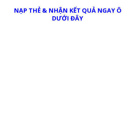
NẠP THẺ & NHẬN KẾT QUẢ NGAY Ô
DƯỚI ĐÂY