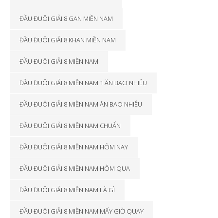
ĐẦU ĐUÔI GIẢI 8 GAN MIỀN NAM
ĐẦU ĐUÔI GIẢI 8 KHAN MIỀN NAM
ĐẦU ĐUÔI GIẢI 8 MIỀN NAM
ĐẦU ĐUÔI GIẢI 8 MIỀN NAM 1 ĂN BAO NHIÊU
ĐẦU ĐUÔI GIẢI 8 MIỀN NAM ĂN BAO NHIÊU
ĐẦU ĐUÔI GIẢI 8 MIỀN NAM CHUẨN
ĐẦU ĐUÔI GIẢI 8 MIỀN NAM HÔM NAY
ĐẦU ĐUÔI GIẢI 8 MIỀN NAM HÔM QUA
ĐẦU ĐUÔI GIẢI 8 MIỀN NAM LÀ GÌ
ĐẦU ĐUÔI GIẢI 8 MIỀN NAM MẤY GIỜ QUAY