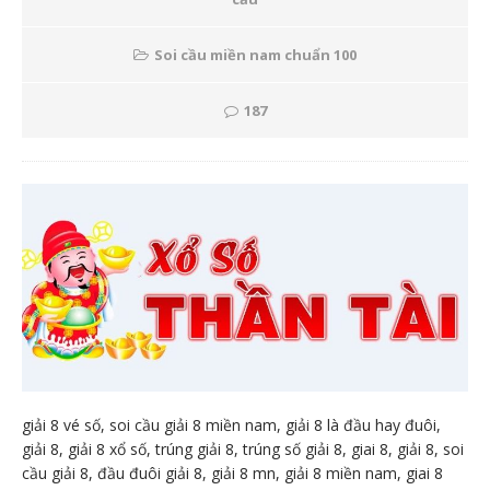
Soi cầu miền nam chuẩn 100
187
giải 8 vé số, soi cầu giải 8 miền nam, giải 8 là đầu hay đuôi,
giải 8, giải 8 xổ số, trúng giải 8, trúng số giải 8, giai 8, giải 8, soi
cầu giải 8, đầu đuôi giải 8, giải 8 mn, giải 8 miền nam, giai 8