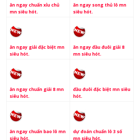
ăn ngay chuẩn xỉu chủ
ăn ngay song thủ lô mn
mn siêu hót.
siêu hót.
ăn ngay giải đặc biệt mn
ăn ngay đầu đuôi giải 8
siêu hót.
mn siêu hót.
ăn ngay chuẩn giải 8 mn
đầu đuôi đặc biệt mn siêu
siêu hót.
hót.
ăn ngay chuẩn bao lô mn
dự đoán chuẩn lô 3 số
siêu hót.
mn siêu hót.