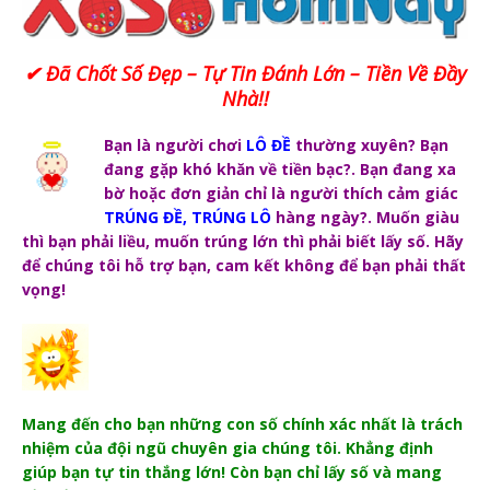
✔
Đã Chốt Số Đẹp – Tự Tin Đánh Lớn – Tiền Về Đầy
Nhà!!
Bạn là người chơi
LÔ ĐỀ
thường xuyên? Bạn
đang gặp khó khăn về tiền bạc?. Bạn đang xa
bờ hoặc đơn giản chỉ là người thích cảm giác
TRÚNG ĐỀ, TRÚNG LÔ
hàng ngày?. Muốn giàu
thì bạn phải liều, muốn trúng lớn thì phải biết lấy số. Hãy
để chúng tôi hỗ trợ bạn, cam kết không để bạn phải thất
vọng!
Mang đến cho bạn những con số chính xác nhất là trách
nhiệm của đội ngũ chuyên gia chúng tôi. Khẳng định
giúp bạn tự tin thắng lớn! Còn bạn chỉ lấy số và mang