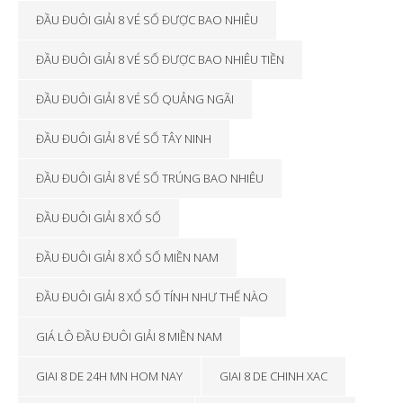
ĐẦU ĐUÔI GIẢI 8 VÉ SỐ ĐƯỢC BAO NHIÊU
ĐẦU ĐUÔI GIẢI 8 VÉ SỐ ĐƯỢC BAO NHIÊU TIỀN
ĐẦU ĐUÔI GIẢI 8 VÉ SỐ QUẢNG NGÃI
ĐẦU ĐUÔI GIẢI 8 VÉ SỐ TÂY NINH
ĐẦU ĐUÔI GIẢI 8 VÉ SỐ TRÚNG BAO NHIÊU
ĐẦU ĐUÔI GIẢI 8 XỔ SỐ
ĐẦU ĐUÔI GIẢI 8 XỔ SỐ MIỀN NAM
ĐẦU ĐUÔI GIẢI 8 XỔ SỐ TÍNH NHƯ THẾ NÀO
GIÁ LÔ ĐẦU ĐUÔI GIẢI 8 MIỀN NAM
GIAI 8 DE 24H MN HOM NAY
GIAI 8 DE CHINH XAC