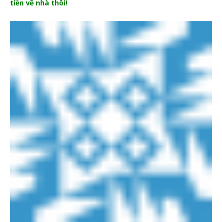
tiền về nhà thôi!