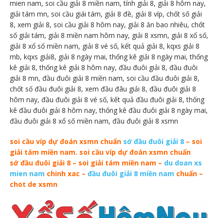
mien nam, soi cầu giải 8 miền nam, tính giải 8, giải 8 hôm nay,
giải tám mn, soi cầu giái tám, giải 8 đề, giải 8 víp, chốt số giải
8, xem giải 8, soi cầu giải 8 hôm nay, giải 8 ăn bao nhiêu, chốt
số giải tám, giải 8 miền nam hôm nay, giải 8 xsmn, giải 8 xổ số,
giải 8 xổ số miền nam, giải 8 vé số, kết quả giải 8, kqxs giải 8
mb, kqxs giải8, giải 8 ngày mai, thống kê giải 8 ngày mai, thống
kê giải 8, thống kê giải 8 hôm nay, đầu đuôi giải 8, đầu đuôi
giải 8 mn, đầu đuôi giải 8 miền nam, soi cầu đầu đuôi giải 8,
chốt số đầu đuôi giải 8, xem đầu đâu giải 8, đầu đuôi giải 8
hôm nay, đầu đuôi giải 8 vé số, kết quả đầu đuôi giải 8, thống
kê đầu đuôi giải 8 hôm nay, thống kê đầu đuôi giải 8 ngày mai,
đầu đuôi giải 8 xổ số miền nam, đầu đuôi giải 8 xsmn
soi cầu víp dự đoán xsmn chuẩn
sớ đầu đuôi giải 8
– soi
giải tám miền nam. soi cầu víp dự đoán xsmn chuẩn
sớ đầu đuôi giải 8 – soi giải tám miền nam –
du doan xs
mien nam
chinh xac –
đầu đuôi giải 8 miền nam
chuẩn –
chot de xsmn