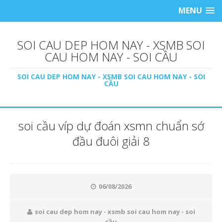
MENU
SOI CAU DEP HOM NAY - XSMB SOI
CAU HOM NAY - SOI CẦU
SOI CAU DEP HOM NAY - XSMB SOI CAU HOM NAY - SOI
CẦU
soi cầu víp dự đoán xsmn chuẩn sớ
đầu đuôi giải 8
06/08/2026
soi cau dep hom nay - xsmb soi cau hom nay - soi
cầu