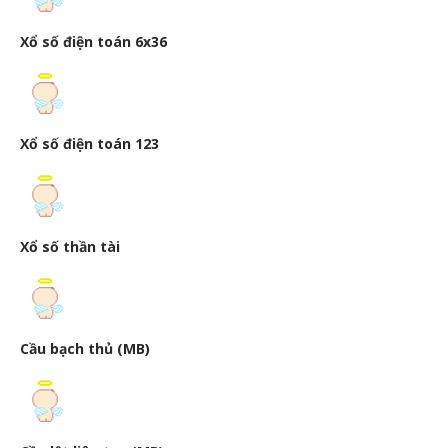
Xổ số điện toán 6x36
Xổ số điện toán 123
Xổ số thần tài
Cầu bạch thủ (MB)