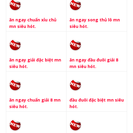
ăn ngay chuẩn xỉu chủ
ăn ngay song thủ lô mn
mn siêu hót.
siêu hót.
ăn ngay giải đặc biệt mn
ăn ngay đầu đuôi giải 8
siêu hót.
mn siêu hót.
ăn ngay chuẩn giải 8 mn
đầu đuôi đặc biệt mn siêu
siêu hót.
hót.