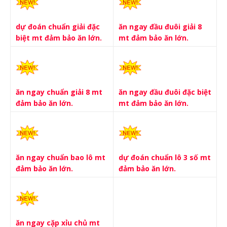
dự đoán chuẩn giải đặc
ăn ngay đầu đuôi giải 8
biệt mt đảm bảo ăn lớn.
mt đảm bảo ăn lớn.
ăn ngay chuẩn giải 8 mt
ăn ngay đầu đuôi đặc biệt
đảm bảo ăn lớn.
mt đảm bảo ăn lớn.
ăn ngay chuẩn bao lô mt
dự đoán chuẩn lô 3 số mt
đảm bảo ăn lớn.
đảm bảo ăn lớn.
ăn ngay cặp xỉu chủ mt