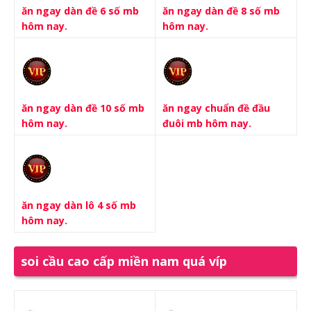
ăn ngay dàn đề 6 số mb
ăn ngay dàn đề 8 số mb
hôm nay.
hôm nay.
ăn ngay dàn đề 10 số mb
ăn ngay chuẩn đề đầu
hôm nay.
đuôi mb hôm nay.
ăn ngay dàn lô 4 số mb
hôm nay.
soi cầu cao cấp miền nam quá víp