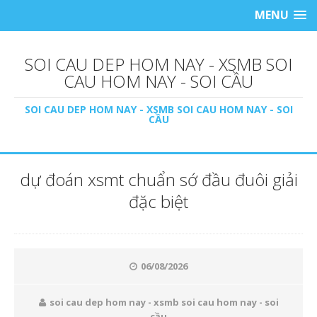
MENU
SOI CAU DEP HOM NAY - XSMB SOI
CAU HOM NAY - SOI CẦU
SOI CAU DEP HOM NAY - XSMB SOI CAU HOM NAY - SOI
CẦU
dự đoán xsmt chuẩn sớ đầu đuôi giải
đặc biệt
06/08/2026
soi cau dep hom nay - xsmb soi cau hom nay - soi
cầu