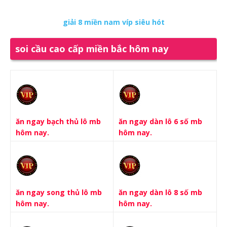
giải 8 miền nam víp siêu hót
soi cầu cao cấp miền bắc hôm nay
ăn ngay bạch thủ lô mb
ăn ngay dàn lô 6 số mb
hôm nay.
hôm nay.
ăn
ngay song thủ lô mb
ăn ngay dàn lô 8 số mb
hôm nay.
hôm nay.