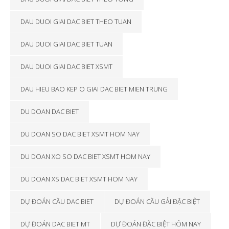
DAU DUOI GIAI DAC BIET THEO TUAN
DAU DUOI GIAI DAC BIET TUAN
DAU DUOI GIAI DAC BIET XSMT
DAU HIEU BAO KEP O GIAI DAC BIET MIEN TRUNG
DU DOAN DAC BIET
DU DOAN SO DAC BIET XSMT HOM NAY
DU DOAN XO SO DAC BIET XSMT HOM NAY
DU DOAN XS DAC BIET XSMT HOM NAY
DỰ ĐOÁN CẦU DAC BIET
DỰ ĐOÁN CẦU GẢI ĐẶC BIỆT
DỰ ĐOÁN DAC BIET MT
DỰ ĐOÁN ĐẶC BIỆT HÔM NAY