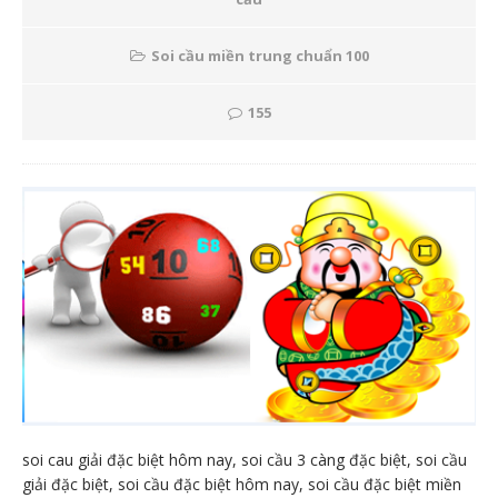
Soi cầu miền trung chuẩn 100
155
soi cau giải đặc biệt hôm nay, soi cầu 3 càng đặc biệt, soi cầu
giải đặc biệt, soi cầu đặc biệt hôm nay, soi cầu đặc biệt miền