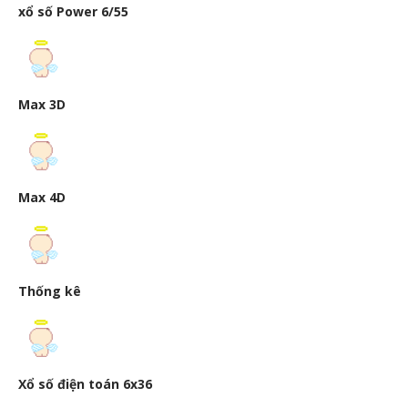
xổ số Power 6/55
Max 3D
Max 4D
Thống kê
Xổ số điện toán 6x36