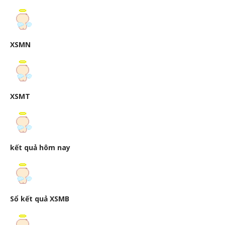
XSMN
XSMT
kết quả hôm nay
Sổ kết quả XSMB