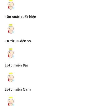
Tần suất xuất hiện
TK từ 00 đến 99
Loto miền Bắc
Loto miền Nam