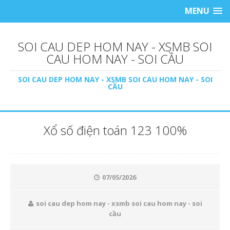
MENU
SOI CAU DEP HOM NAY - XSMB SOI
CAU HOM NAY - SOI CẦU
SOI CAU DEP HOM NAY - XSMB SOI CAU HOM NAY - SOI
CẦU
Xổ số điện toán 123 100%
07/05/2026
soi cau dep hom nay - xsmb soi cau hom nay - soi
cầu