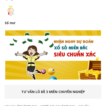
Sổ mơ
TƯ VẤN LÔ ĐỀ 3 MIỀN CHUYÊN NGHIỆP
soi cau dep hom nay – xsmb soi cau hom nay – soi cầu