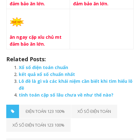
đảm bảo ăn lớn.
đảm bảo ăn lớn.
ăn ngay cặp xỉu chủ mt
đảm bảo ăn lớn.
Related Posts:
Xổ số điện toán chuẩn
kết quả xổ số chuẩn nhất
Lô đề là gì và các khái niệm cần biết khi tìm hiểu lô
đề
tính toán cặp số lâu chưa về như thế nào?
ĐIỆN TOÁN 123 100%
XỔ SỐ ĐIỆN TOÁN
XỔ SỐ ĐIỆN TOÁN 123 100%