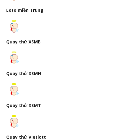
Loto miền Trung
Quay thử XSMB
Quay thử XSMN
Quay thử XSMT
Quay thử Vietlott