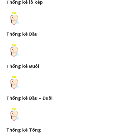
Thống kê lô kép
Thống kê Đầu
Thống kê Đuôi
Thống kê Đầu – Đuôi
Thống kê Tổng