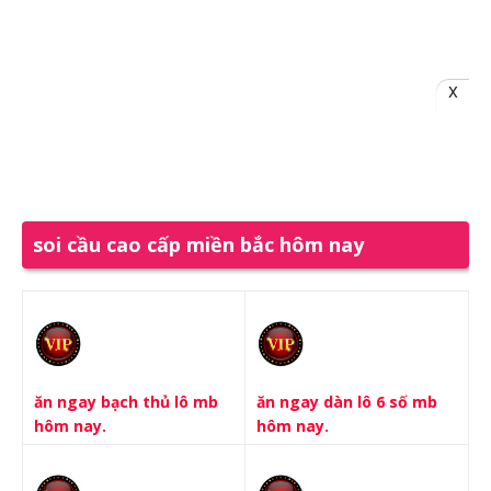
soi cầu cao cấp miền bắc hôm nay
ăn ngay bạch thủ lô mb
ăn ngay dàn lô 6 số mb
hôm nay.
hôm nay.