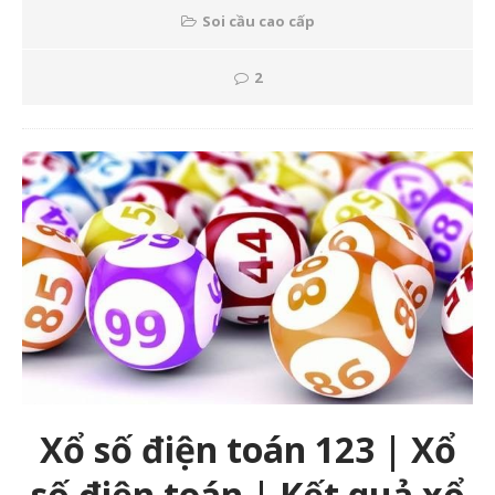
Soi cầu cao cấp
2
Xổ số điện toán 123 | Xổ
số điện toán | Kết quả xổ