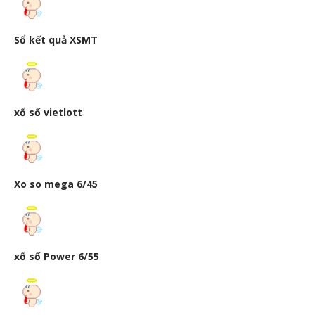
Sổ kết quả XSMT
xổ số vietlott
Xo so mega 6/45
xổ số Power 6/55