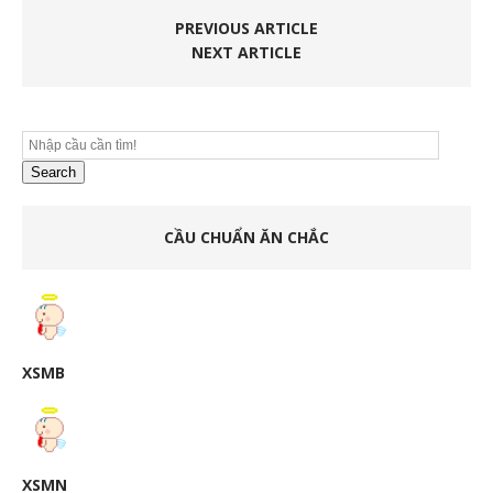
PREVIOUS ARTICLE
NEXT ARTICLE
Search
CẦU CHUẨN ĂN CHẮC
XSMB
XSMN