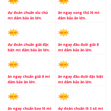
dự đoán chuẩn xỉu chủ
ăn ngay song thủ lô mt
mt đảm bảo ăn lớn.
đảm bảo ăn lớn.
dự đoán chuẩn giải đặc
ăn ngay đầu đuôi giải 8
biệt mt đảm bảo ăn lớn.
mt đảm bảo ăn lớn.
ăn ngay chuẩn giải 8 mt
ăn ngay đầu đuôi đặc biệt
đảm bảo ăn lớn.
mt đảm bảo ăn lớn.
ăn ngay chuẩn bao lô mt
dự đoán chuẩn lô 3 số mt