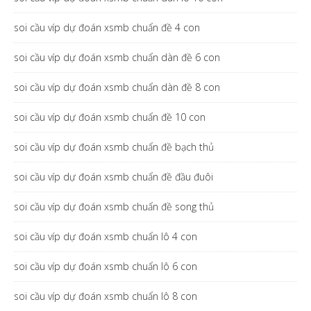
soi cầu víp dự đoán xsmb chuẩn đề 4 con
soi cầu víp dự đoán xsmb chuẩn dàn đề 6 con
soi cầu víp dự đoán xsmb chuẩn dàn đề 8 con
soi cầu víp dự đoán xsmb chuẩn đề 10 con
soi cầu víp dự đoán xsmb chuẩn đề bạch thủ
soi cầu víp dự đoán xsmb chuẩn đề đầu đuôi
soi cầu víp dự đoán xsmb chuẩn đề song thủ
soi cầu víp dự đoán xsmb chuẩn lô 4 con
soi cầu víp dự đoán xsmb chuẩn lô 6 con
soi cầu víp dự đoán xsmb chuẩn lô 8 con