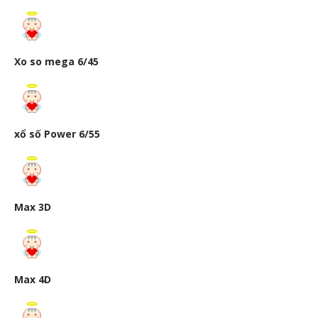
Xo so mega 6/45
xổ số Power 6/55
Max 3D
Max 4D