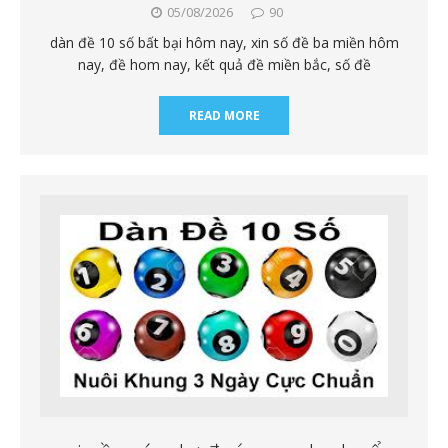
05/08/2026
90
dàn đề 10 số bất bại hôm nay, xin số đề ba miền hôm
nay, đề hom nay, kết quả đề miền bắc, số đề
READ MORE