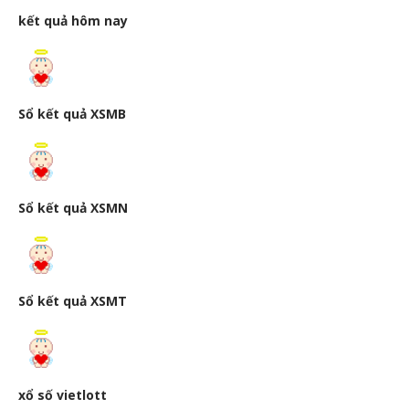
kết quả hôm nay
Sổ kết quả XSMB
Sổ kết quả XSMN
Sổ kết quả XSMT
xổ số vietlott