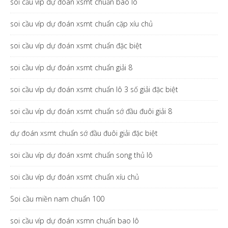
soi cầu víp dự đoán xsmt chuẩn bao lô
soi cầu víp dự đoán xsmt chuẩn cặp xíu chủ
soi cầu víp dự đoán xsmt chuẩn đặc biệt
soi cầu víp dự đoán xsmt chuẩn giải 8
soi cầu víp dự đoán xsmt chuẩn lô 3 số giải đặc biệt
soi cầu víp dự đoán xsmt chuẩn sớ đầu đuôi giải 8
dự đoán xsmt chuẩn sớ đầu đuôi giải đặc biệt
soi cầu víp dự đoán xsmt chuẩn song thủ lô
soi cầu víp dự đoán xsmt chuẩn xíu chủ
Soi cầu miền nam chuẩn 100
soi cầu víp dự đoán xsmn chuẩn bao lô