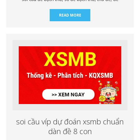
READ MORE
soi cầu víp dự đoán xsmb chuẩn
dàn đề 8 con