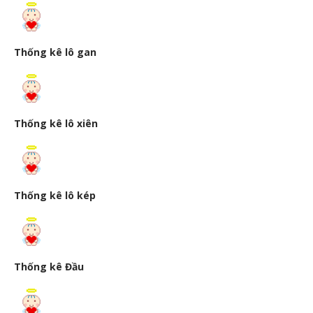
Thống kê lô gan
Thống kê lô xiên
Thống kê lô kép
Thống kê Đầu