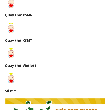
Quay thử XSMN
Quay thử XSMT
Quay thử Vietlott
Sổ mơ