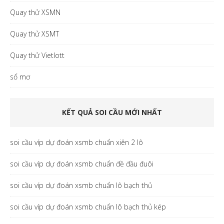
Quay thử XSMN
Quay thử XSMT
Quay thử Vietlott
sổ mơ
KẾT QUẢ SOI CẦU MỚI NHẤT
soi cầu víp dự đoán xsmb chuẩn xiên 2 lô
soi cầu víp dự đoán xsmb chuẩn đề đầu đuôi
soi cầu víp dự đoán xsmb chuẩn lô bạch thủ
soi cầu víp dự đoán xsmb chuẩn lô bạch thủ kép