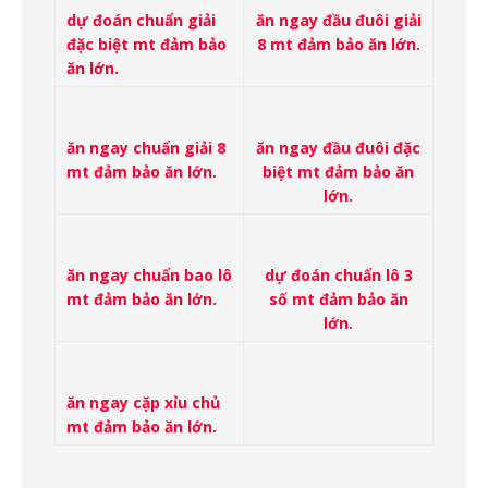
dự đoán chuẩn giải
ăn ngay đầu đuôi giải
đặc biệt mt đảm bảo
8 mt đảm bảo ăn lớn.
ăn lớn.
ăn ngay chuẩn giải 8
ăn ngay đầu đuôi đặc
mt đảm bảo ăn lớn.
biệt mt đảm bảo ăn
lớn.
ăn ngay chuẩn bao lô
dự đoán chuẩn lô 3
mt đảm bảo ăn lớn.
số mt đảm bảo ăn
lớn.
ăn ngay cặp xỉu chủ
mt đảm bảo ăn lớn.