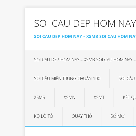
SOI CAU DEP HOM NAY 
SOI CAU DEP HOM NAY - XSMB SOI CAU HOM NAY
SOI CAU DEP HOM NAY – XSMB SOI CAU HOM NAY –
SOI CẦU MIỀN TRUNG CHUẨN 100
SOI CẦU
XSMB
XSMN
XSMT
KẾT Q
KQ LÔ TÔ
QUAY THỬ
SỔ MƠ