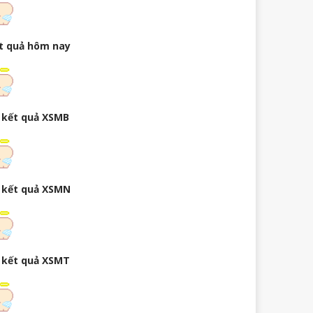
t quả hôm nay
 kết quả XSMB
 kết quả XSMN
 kết quả XSMT