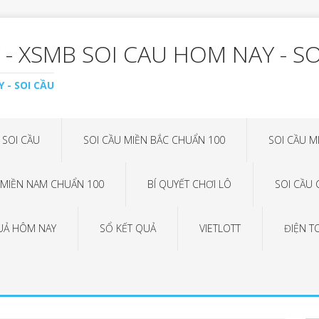
- XSMB SOI CAU HOM NAY - SO
 - SOI CẦU
 SOI CẦU
SOI CẦU MIỀN BẮC CHUẨN 100
SOI CẦU M
 MIỀN NAM CHUẨN 100
BÍ QUYẾT CHƠI LÔ
SOI CẦU 
UẢ HÔM NAY
SỔ KẾT QUẢ
VIETLOTT
ĐIỆN T