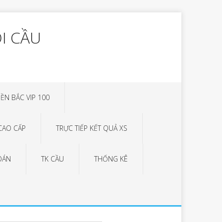
I CẦU
IỀN BẮC VIP 100
CAO CẤP
TRỰC TIẾP KẾT QUẢ XS
OÁN
TK CẦU
THỐNG KÊ