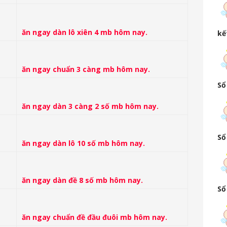
ăn ngay dàn lô xiên 4 mb hôm nay.
kế
ăn ngay chuẩn 3 càng mb hôm nay.
Sổ
ăn ngay dàn 3 càng 2 số mb hôm nay.
Sổ
ăn ngay dàn lô 10 số mb hôm nay.
ăn ngay dàn đề 8 số mb hôm nay.
Sổ
ăn ngay chuẩn đề đầu đuôi mb hôm nay.