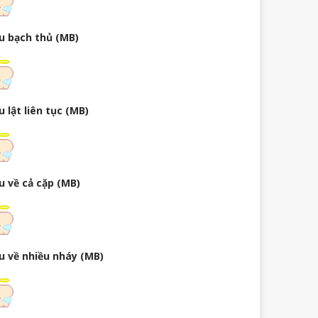
u bạch thủ (MB)
u lật liên tục (MB)
u về cả cặp (MB)
u về nhiều nháy (MB)