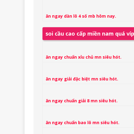
ăn ngay dàn lô 4 số mb hôm nay.
soi cầu cao cấp miền nam quá ví
ăn ngay chuẩn xỉu chủ mn siêu hót.
ăn ngay giải đặc biệt mn siêu hót.
ăn ngay chuẩn giải 8 mn siêu hót.
ăn ngay chuẩn bao lô mn siêu hót.