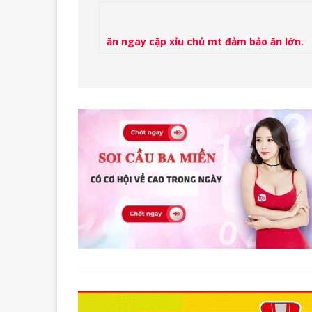
ăn ngay cặp xỉu chủ mt đảm bảo ăn lớn.