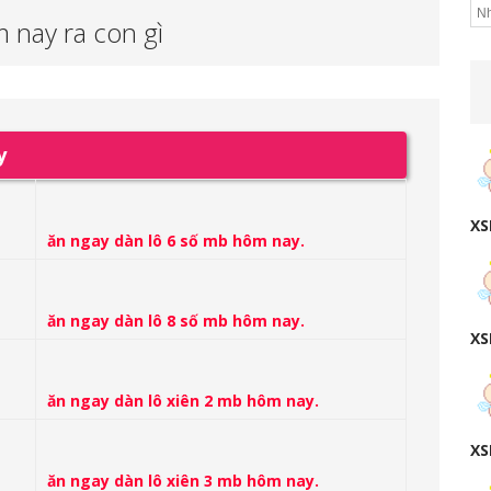
 nay ra con gì
y
X
ăn ngay dàn lô 6 số mb hôm nay.
ăn ngay dàn lô 8 số mb hôm nay.
X
ăn ngay dàn lô xiên 2 mb hôm nay.
X
ăn ngay dàn lô xiên 3 mb hôm nay.