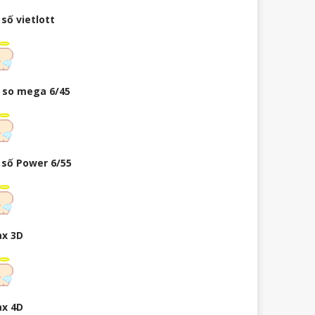
 số vietlott
 so mega 6/45
 số Power 6/55
x 3D
x 4D