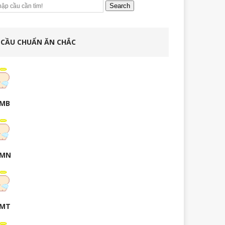
Search
CẦU CHUẨN ĂN CHẮC
SMB
SMN
SMT