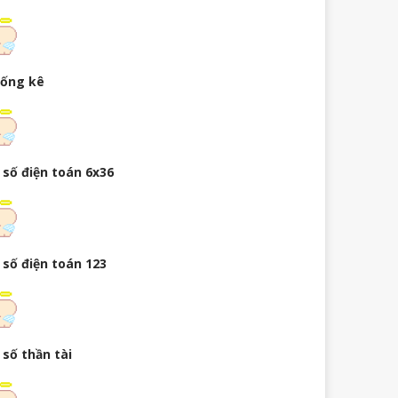
ống kê
 số điện toán 6x36
 số điện toán 123
 số thần tài