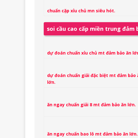
chuẩn cặp xỉu chủ mn siêu hót.
soi cầu cao cấp miền trung đảm 
dự đoán chuẩn xỉu chủ mt đảm bảo ăn lớ
dự đoán chuẩn giải đặc biệt mt đảm bảo 
lớn.
ăn ngay chuẩn giải 8 mt đảm bảo ăn lớn.
ăn ngay chuẩn bao lô mt đảm bảo ăn lớn.