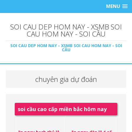
MENU
SOI CAU DEP HOM NAY - XSMB SOI
CAU HOM NAY - SOI CẦU
SOI CAU DEP HOM NAY - XSMB SOI CAU HOM NAY - SOI
CẦU
chuyên gia dự đoán
soi cầu cao cấp miền bắc hôm nay