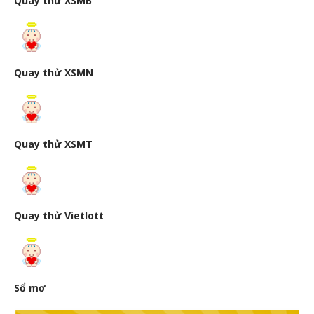
Quay thử XSMB
Quay thử XSMN
Quay thử XSMT
Quay thử Vietlott
Sổ mơ