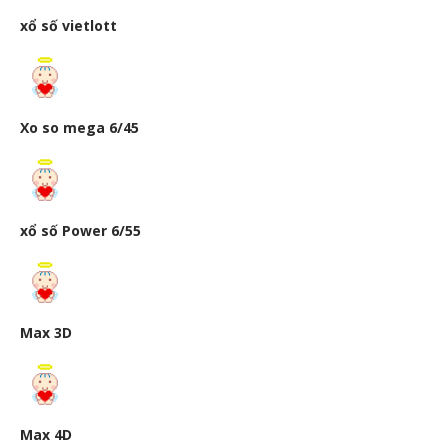
xổ số vietlott
Xo so mega 6/45
xổ số Power 6/55
Max 3D
Max 4D