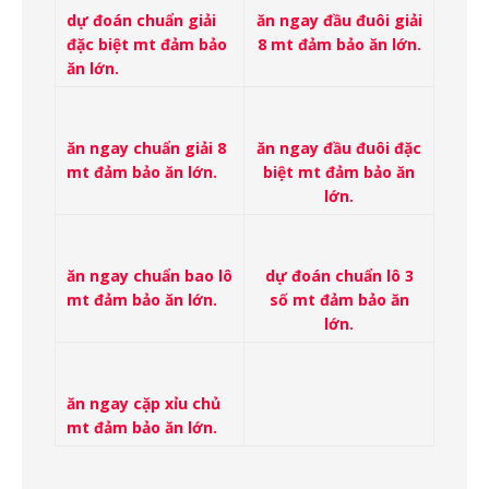
dự đoán chuẩn giải
ăn ngay đầu đuôi giải
đặc biệt mt đảm bảo
8 mt đảm bảo ăn lớn.
ăn lớn.
ăn ngay chuẩn giải 8
ăn ngay đầu đuôi đặc
mt đảm bảo ăn lớn.
biệt mt đảm bảo ăn
lớn.
ăn ngay chuẩn bao lô
dự đoán chuẩn lô 3
mt đảm bảo ăn lớn.
số mt đảm bảo ăn
lớn.
ăn ngay cặp xỉu chủ
mt đảm bảo ăn lớn.