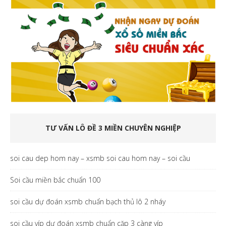
TƯ VẤN LÔ ĐỀ 3 MIỀN CHUYÊN NGHIỆP
soi cau dep hom nay – xsmb soi cau hom nay – soi cầu
Soi cầu miền bắc chuẩn 100
soi cầu dự đoán xsmb chuẩn bạch thủ lô 2 nháy
soi cầu víp dự đoán xsmb chuẩn cặp 3 càng víp