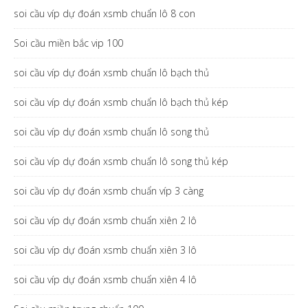
soi cầu víp dự đoán xsmb chuẩn lô 8 con
Soi cầu miền bắc vip 100
soi cầu víp dự đoán xsmb chuẩn lô bạch thủ
soi cầu víp dự đoán xsmb chuẩn lô bạch thủ kép
soi cầu víp dự đoán xsmb chuẩn lô song thủ
soi cầu víp dự đoán xsmb chuẩn lô song thủ kép
soi cầu víp dự đoán xsmb chuẩn víp 3 càng
soi cầu víp dự đoán xsmb chuẩn xiên 2 lô
soi cầu víp dự đoán xsmb chuẩn xiên 3 lô
soi cầu víp dự đoán xsmb chuẩn xiên 4 lô