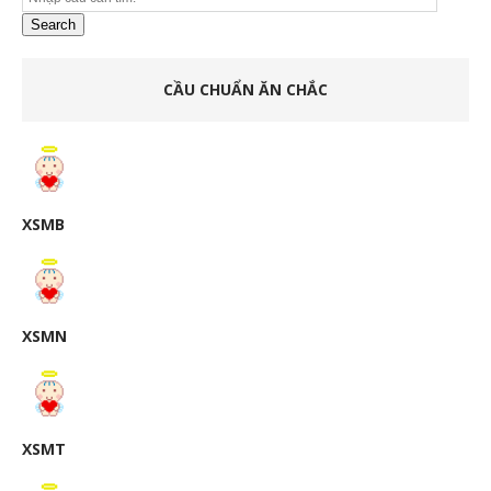
Search
CẦU CHUẨN ĂN CHẮC
XSMB
XSMN
XSMT