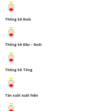
Thống kê Đuôi
Thống kê Đầu – Đuôi
Thống kê Tổng
Tần suất xuất hiện