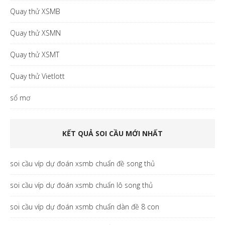
Quay thử XSMB
Quay thử XSMN
Quay thử XSMT
Quay thử Vietlott
sổ mơ
KẾT QUẢ SOI CẦU MỚI NHẤT
soi cầu víp dự đoán xsmb chuẩn đề song thủ
soi cầu víp dự đoán xsmb chuẩn lô song thủ
soi cầu víp dự đoán xsmb chuẩn dàn đề 8 con