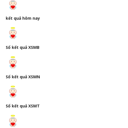
kết quả hôm nay
Sổ kết quả XSMB
Sổ kết quả XSMN
Sổ kết quả XSMT