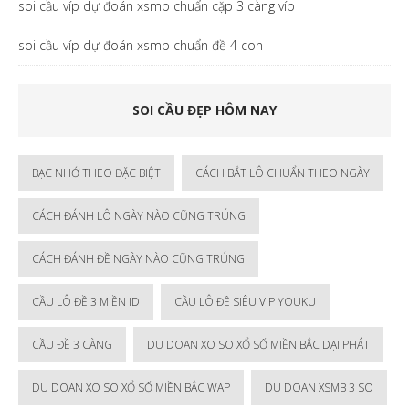
soi cầu víp dự đoán xsmb chuẩn cặp 3 càng víp
soi cầu víp dự đoán xsmb chuẩn đề 4 con
SOI CẦU ĐẸP HÔM NAY
BẠC NHỚ THEO ĐẶC BIỆT
CÁCH BẮT LÔ CHUẨN THEO NGÀY
CÁCH ĐÁNH LÔ NGÀY NÀO CŨNG TRÚNG
CÁCH ĐÁNH ĐỀ NGÀY NÀO CŨNG TRÚNG
CẦU LÔ ĐỀ 3 MIỀN ID
CẦU LÔ ĐỀ SIÊU VIP YOUKU
CẦU ĐỀ 3 CÀNG
DU DOAN XO SO XỔ SỐ MIỀN BẮC DẠI PHÁT
DU DOAN XO SO XỔ SỐ MIỀN BẮC WAP
DU DOAN XSMB 3 SO