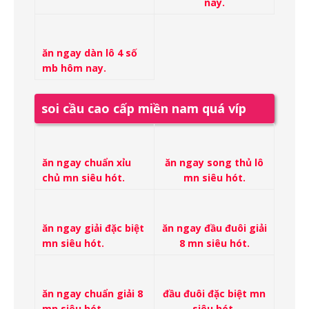
nay.
ăn ngay dàn lô 4 số
mb hôm nay.
soi cầu cao cấp miền nam quá víp
ăn ngay chuẩn xỉu
ăn ngay song thủ lô
chủ mn siêu hót.
mn siêu hót.
ăn ngay giải đặc biệt
ăn ngay đầu đuôi giải
mn siêu hót.
8 mn siêu hót.
ăn ngay chuẩn giải 8
đầu đuôi đặc biệt mn
mn siêu hót.
siêu hót.