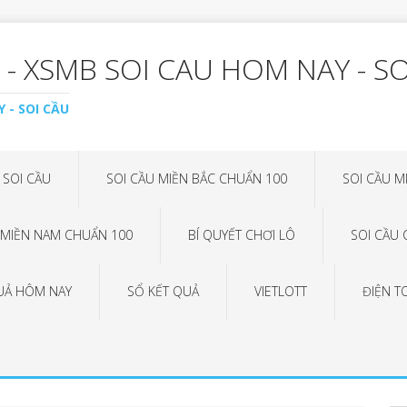
- XSMB SOI CAU HOM NAY - SO
 - SOI CẦU
 SOI CẦU
SOI CẦU MIỀN BẮC CHUẨN 100
SOI CẦU M
 MIỀN NAM CHUẨN 100
BÍ QUYẾT CHƠI LÔ
SOI CẦU 
UẢ HÔM NAY
SỔ KẾT QUẢ
VIETLOTT
ĐIỆN T