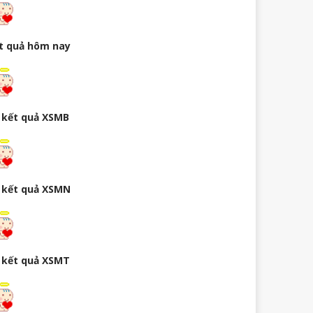
t quả hôm nay
 kết quả XSMB
 kết quả XSMN
 kết quả XSMT