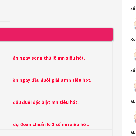
xổ
p
Xo
ăn ngay song thủ lô mn siêu hót.
xổ
ăn ngay đầu đuôi giải 8 mn siêu hót.
Ma
đầu đuôi đặc biệt mn siêu hót.
dự đoán chuẩn lô 3 số mn siêu hót.
Ma