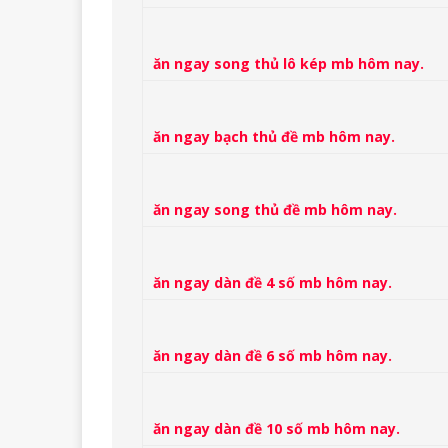
ăn ngay song thủ lô kép mb hôm nay.
ăn ngay bạch thủ đề mb hôm nay.
ăn ngay song thủ đề mb hôm nay.
ăn ngay dàn đề 4 số mb hôm nay.
ăn ngay dàn đề 6 số mb hôm nay.
ăn ngay dàn đề 10 số mb hôm nay.