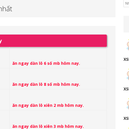
nhất
y
X
ăn ngay dàn lô 6 số mb hôm nay.
ăn ngay dàn lô 8 số mb hôm nay.
X
ăn ngay dàn lô xiên 2 mb hôm nay.
X
ăn ngay dàn lô xiên 3 mb hôm nay.