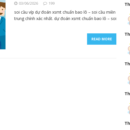
03/06/2026
199
Th
soi cầu víp dự đoán xsmt chuẩn bao lô – soi cầu miền
trung chính xác nhất. dự đoán xsmt chuẩn bao lô – soi
Th
READ MORE
Th
Th
Th