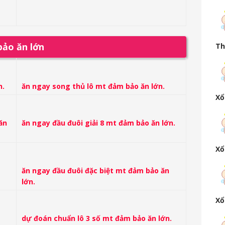
bảo ăn lớn
Th
n.
ăn ngay song thủ lô mt đảm bảo ăn lớn.
Xổ
ăn
ăn ngay đầu đuôi giải 8 mt đảm bảo ăn lớn.
Xổ
ăn ngay đầu đuôi đặc biệt mt đảm bảo ăn
lớn.
Xổ
dự đoán chuẩn lô 3 số mt đảm bảo ăn lớn.