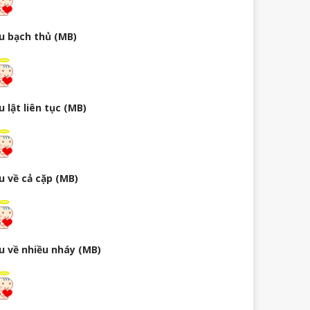
u bạch thủ (MB)
u lật liên tục (MB)
u về cả cặp (MB)
u về nhiều nháy (MB)