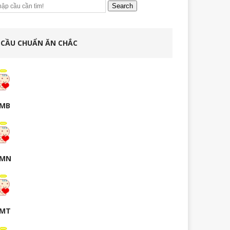
Search
CẦU CHUẨN ĂN CHẮC
SMB
SMN
SMT