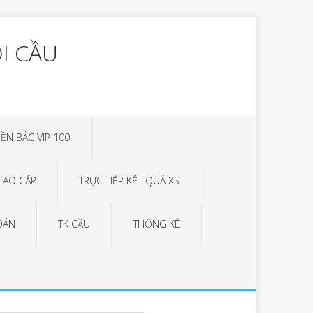
I CẦU
IỀN BẮC VIP 100
CAO CẤP
TRỰC TIẾP KẾT QUẢ XS
OÁN
TK CẦU
THỐNG KÊ