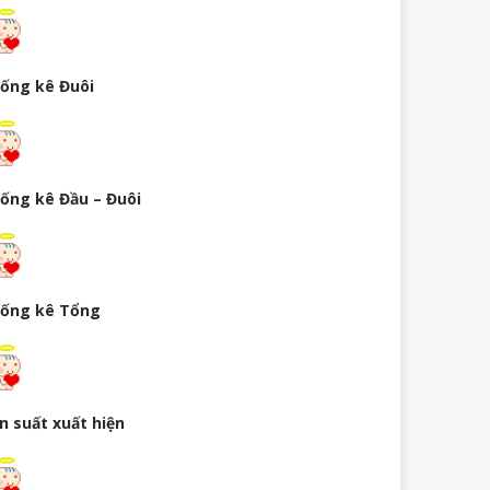
ống kê Đuôi
ống kê Đầu – Đuôi
ống kê Tổng
n suất xuất hiện