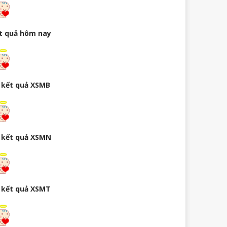
t quả hôm nay
 kết quả XSMB
 kết quả XSMN
 kết quả XSMT