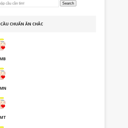
Search
CẦU CHUẨN ĂN CHẮC
SMB
SMN
SMT