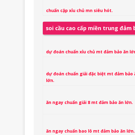
chuẩn cặp xỉu chủ mn siêu hót.
soi cầu cao cấp miền trung đảm 
dự đoán chuẩn xỉu chủ mt đảm bảo ăn lớ
dự đoán chuẩn giải đặc biệt mt đảm bảo 
lớn.
ăn ngay chuẩn giải 8 mt đảm bảo ăn lớn.
ăn ngay chuẩn bao lô mt đảm bảo ăn lớn.