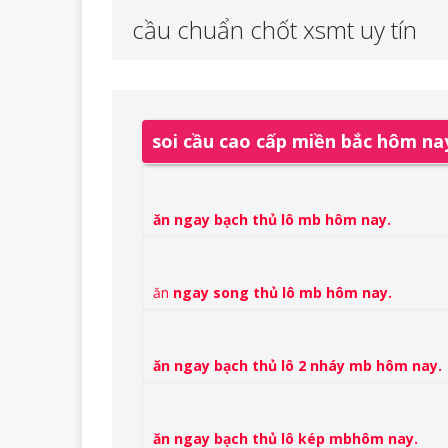
cầu chuẩn chốt xsmt uy tín
soi cầu cao cấp miền bắc hôm na
ăn ngay bạch thủ lô mb hôm nay.
ăn
ngay song thủ lô mb hôm nay.
ăn ngay bạch thủ lô 2 nháy mb hôm nay.
ăn ngay bạch thủ lô kép mbhôm nay.