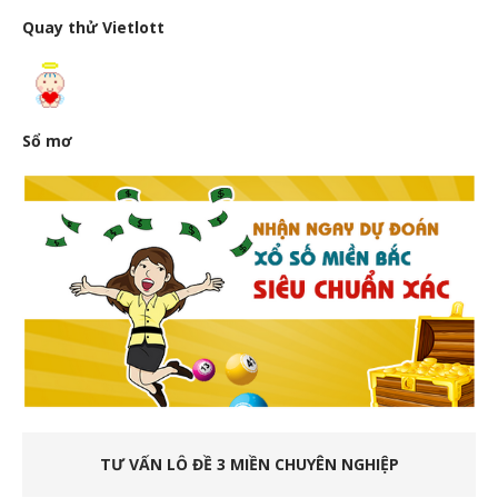
Quay thử Vietlott
Sổ mơ
TƯ VẤN LÔ ĐỀ 3 MIỀN CHUYÊN NGHIỆP