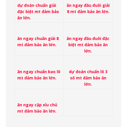
dự đoán chuẩn giải
ăn ngay đầu đuôi giải
đặc biệt mt đảm bảo
8 mt đảm bảo ăn lớn.
ăn lớn.
ăn ngay chuẩn giải 8
ăn ngay đầu đuôi đặc
mt đảm bảo ăn lớn.
biệt mt đảm bảo ăn
lớn.
ăn ngay chuẩn bao lô
dự đoán chuẩn lô 3
mt đảm bảo ăn lớn.
số mt đảm bảo ăn
lớn.
ăn ngay cặp xỉu chủ
mt đảm bảo ăn lớn.