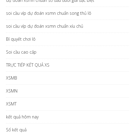
dự đoán xsmn chuẩn sớ đầu đuôi giải đặc biệt
soi cầu víp dự đoán xsmn chuẩn song thủ lô
soi cầu víp dự đoán xsmn chuẩn xíu chủ
Bí quyết chơi lô
Soi cầu cao cấp
TRỰC TIẾP KẾT QUẢ XS
XSMB
XSMN
XSMT
kết quả hôm nay
Sổ kết quả