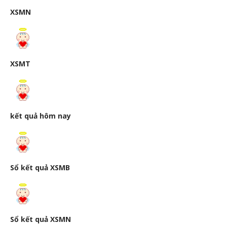
XSMN
XSMT
kết quả hôm nay
Sổ kết quả XSMB
Sổ kết quả XSMN