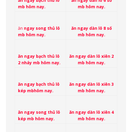
ăn ngay bạch thủ lô
ăn ngay dàn lô 6 số
mb hôm nay.
mb hôm nay.
ăn
ngay song thủ lô
ăn ngay dàn lô 8 số
mb hôm nay.
mb hôm nay.
ăn ngay bạch thủ lô
ăn ngay dàn lô xiên 2
2 nháy mb hôm nay.
mb hôm nay.
ăn ngay bạch thủ lô
ăn ngay dàn lô xiên 3
kép mbhôm nay.
mb hôm nay.
ăn ngay song thủ lô
ăn ngay dàn lô xiên 4
kép mb hôm nay.
mb hôm nay.