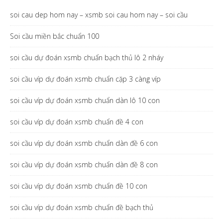
soi cau dep hom nay – xsmb soi cau hom nay – soi cầu
Soi cầu miền bắc chuẩn 100
soi cầu dự đoán xsmb chuẩn bạch thủ lô 2 nháy
soi cầu víp dự đoán xsmb chuẩn cặp 3 càng víp
soi cầu víp dự đoán xsmb chuẩn dàn lô 10 con
soi cầu víp dự đoán xsmb chuẩn đề 4 con
soi cầu víp dự đoán xsmb chuẩn dàn đề 6 con
soi cầu víp dự đoán xsmb chuẩn dàn đề 8 con
soi cầu víp dự đoán xsmb chuẩn đề 10 con
soi cầu víp dự đoán xsmb chuẩn đề bạch thủ