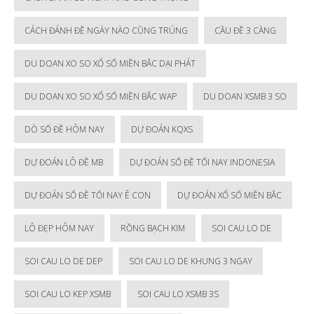
CÁCH ĐÁNH ĐỀ NGÀY NÀO CŨNG TRÚNG
CẦU ĐỀ 3 CÀNG
DU DOAN XO SO XỔ SỐ MIỀN BẮC DẠI PHÁT
DU DOAN XO SO XỔ SỐ MIỀN BẮC WAP
DU DOAN XSMB 3 SO
DÒ SỐ ĐỀ HÔM NAY
DỰ ĐOÁN KQXS
DỰ ĐOÁN LÔ ĐỀ MB
DỰ ĐOÁN SỐ ĐỀ TỐI NAY INDONESIA
DỰ ĐOÁN SỐ ĐỀ TỐI NAY Ê CON
DỰ ĐOÁN XỔ SỐ MIỀN BẮC
LÔ ĐẸP HÔM NAY
RỒNG BẠCH KIM
SOI CAU LO DE
SOI CAU LO DE DEP
SOI CAU LO DE KHUNG 3 NGAY
SOI CAU LO KEP XSMB
SOI CAU LO XSMB 3S