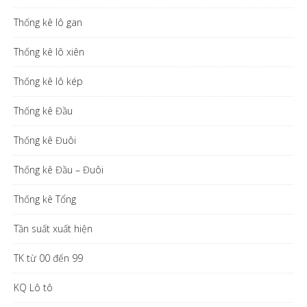
Thống kê lô gan
Thống kê lô xiên
Thống kê lô kép
Thống kê Đầu
Thống kê Đuôi
Thống kê Đầu – Đuôi
Thống kê Tổng
Tần suất xuất hiện
TK từ 00 đến 99
KQ Lô tô