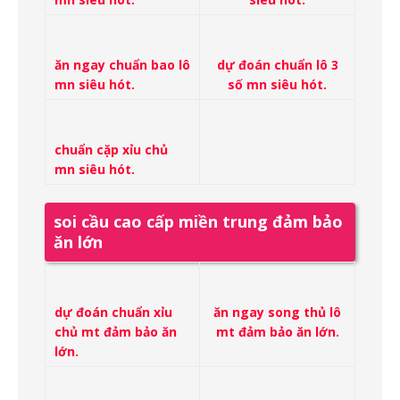
ăn ngay chuẩn bao lô
dự đoán chuẩn lô 3
mn siêu hót.
số mn siêu hót.
chuẩn cặp xỉu chủ
mn siêu hót.
soi cầu cao cấp miền trung đảm bảo
ăn lớn
dự đoán chuẩn xỉu
ăn ngay song thủ lô
chủ mt đảm bảo ăn
mt đảm bảo ăn lớn.
lớn.