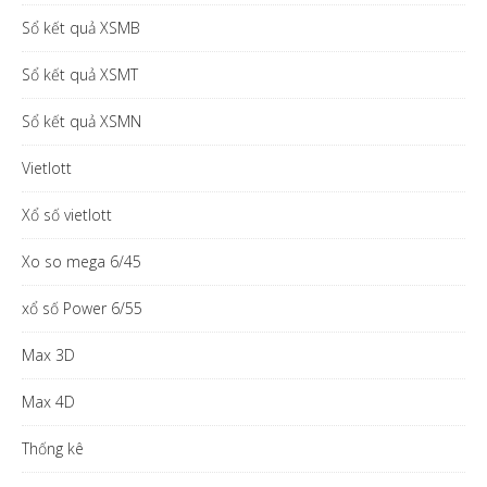
Sổ kết quả XSMB
Sổ kết quả XSMT
Sổ kết quả XSMN
Vietlott
Xổ số vietlott
Xo so mega 6/45
xổ số Power 6/55
Max 3D
Max 4D
Thống kê