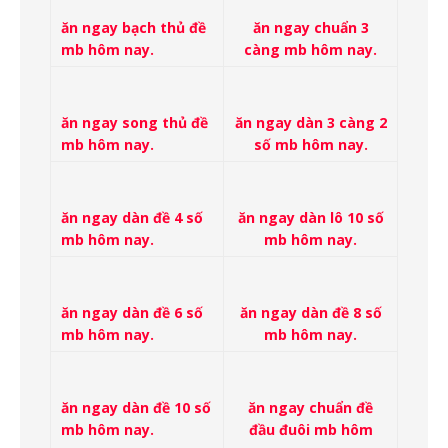
ăn ngay bạch thủ đề
ăn ngay chuẩn 3
mb hôm nay.
càng mb hôm nay.
ăn ngay song thủ đề
ăn ngay dàn 3 càng 2
mb hôm nay.
số mb hôm nay.
ăn ngay dàn đề 4 số
ăn ngay dàn lô 10 số
mb hôm nay.
mb hôm nay.
ăn ngay dàn đề 6 số
ăn ngay dàn đề 8 số
mb hôm nay.
mb hôm nay.
ăn ngay dàn đề 10 số
ăn ngay chuẩn đề
mb hôm nay.
đầu đuôi mb hôm