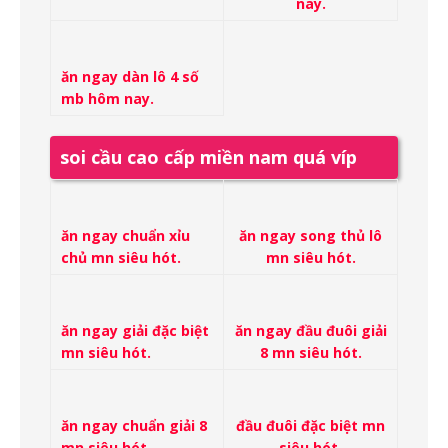
nay.
ăn ngay dàn lô 4 số
mb hôm nay.
soi cầu cao cấp miền nam quá víp
ăn ngay chuẩn xỉu
ăn ngay song thủ lô
chủ mn siêu hót.
mn siêu hót.
ăn ngay giải đặc biệt
ăn ngay đầu đuôi giải
mn siêu hót.
8 mn siêu hót.
ăn ngay chuẩn giải 8
đầu đuôi đặc biệt mn
mn siêu hót.
siêu hót.