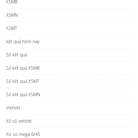
XSMB
XSMN
XSMT
kết quả hôm nay
Sổ kết quả
Sổ kết quả XSMB
Sổ kết quả XSMT
Sổ kết quả XSMN
Vietlott
Xổ số vietlott
Xo so mega 6/45