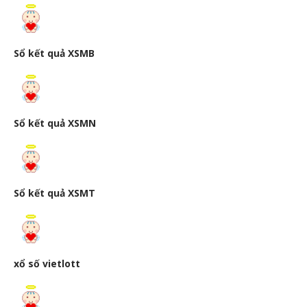
Sổ kết quả XSMB
Sổ kết quả XSMN
Sổ kết quả XSMT
xổ số vietlott