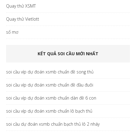
Quay thử XSMT
Quay thử Vietlott
sổ mơ
KẾT QUẢ SOI CẦU MỚI NHẤT
soi cầu víp dự đoán xsmb chuẩn đề song thủ
soi cầu víp dự đoán xsmb chuẩn đề đầu đuôi
soi cầu víp dự đoán xsmb chuẩn dàn đề 6 con
soi cầu víp dự đoán xsmb chuẩn lô bạch thủ
soi cầu dự đoán xsmb chuẩn bạch thủ lô 2 nháy