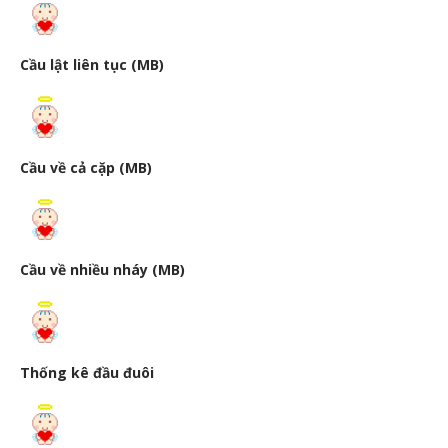
Cầu lật liên tục (MB)
Cầu về cả cặp (MB)
Cầu về nhiều nháy (MB)
Thống kê đầu đuôi