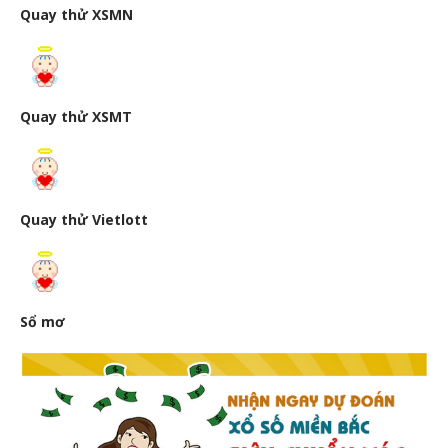
Quay thử XSMN
Quay thử XSMT
Quay thử Vietlott
Sổ mơ