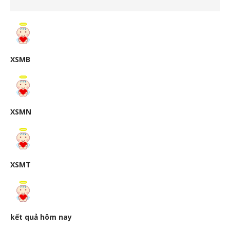
XSMB
XSMN
XSMT
kết quả hôm nay