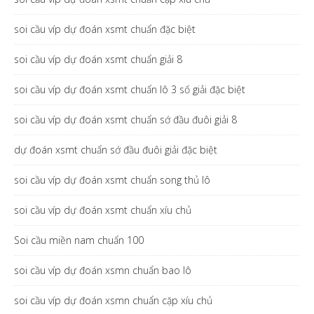
soi cầu víp dự đoán xsmt chuẩn đặc biệt
soi cầu víp dự đoán xsmt chuẩn giải 8
soi cầu víp dự đoán xsmt chuẩn lô 3 số giải đặc biệt
soi cầu víp dự đoán xsmt chuẩn sớ đầu đuôi giải 8
dự đoán xsmt chuẩn sớ đầu đuôi giải đặc biệt
soi cầu víp dự đoán xsmt chuẩn song thủ lô
soi cầu víp dự đoán xsmt chuẩn xíu chủ
Soi cầu miền nam chuẩn 100
soi cầu víp dự đoán xsmn chuẩn bao lô
soi cầu víp dự đoán xsmn chuẩn cặp xíu chủ