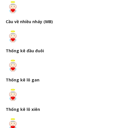
Cầu về nhiều nháy (MB)
Thống kê đầu đuôi
Thống kê lô gan
Thống kê lô xiên