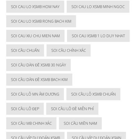
SOI CAU LO XSMB HOM NAY
SOI CAU LO XSMB MINH NGOC
SOI CAU LO XSMB RONG BACH KIM
SOI CAU XIU CHU MIEN NAM
SOI CAU XSMB 1 LO DUY NHAT
SOI CẦU CHUẨN
SOI CẦU CHÍNH XÁC
SOI CẦU DÀN ĐỀ XSMB 30 NGÀY
SOI CẦU DÀN ĐỀ XSMB BACH KIM
SOI CẦU LÔ MN ÂM DƯƠNG
SOI CẦU LÔ XSMB CHUẨN
SOI CẦU LÔ ĐẸP
SOI CẦU LÔ ĐỀ MIỄN PHÍ
SOI CẦU MB CHINH XÁC
SOI CẦU MIỀN NAM
SOI CẦU VÍP DỰ ĐOÁN XSMB
SOI CẦU VÍP DỰ ĐOÁN XSMN