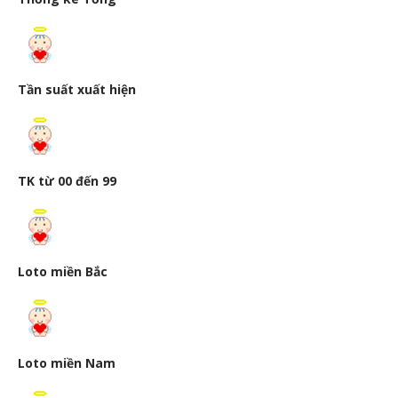
Tần suất xuất hiện
TK từ 00 đến 99
Loto miền Bắc
Loto miền Nam