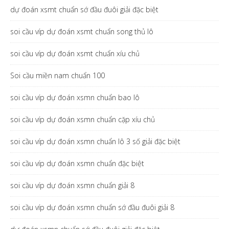
dự đoán xsmt chuẩn sớ đầu đuôi giải đặc biệt
soi cầu víp dự đoán xsmt chuẩn song thủ lô
soi cầu víp dự đoán xsmt chuẩn xíu chủ
Soi cầu miền nam chuẩn 100
soi cầu víp dự đoán xsmn chuẩn bao lô
soi cầu víp dự đoán xsmn chuẩn cặp xíu chủ
soi cầu víp dự đoán xsmn chuẩn lô 3 số giải đặc biệt
soi cầu víp dự đoán xsmn chuẩn đặc biệt
soi cầu víp dự đoán xsmn chuẩn giải 8
soi cầu víp dự đoán xsmn chuẩn sớ đầu đuôi giải 8