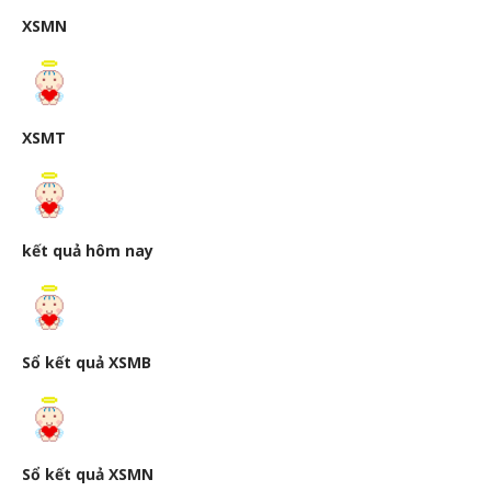
XSMN
XSMT
kết quả hôm nay
Sổ kết quả XSMB
Sổ kết quả XSMN