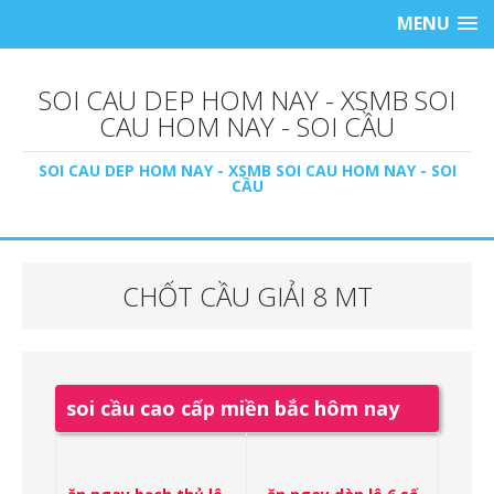
MENU
SOI CAU DEP HOM NAY - XSMB SOI
CAU HOM NAY - SOI CẦU
SOI CAU DEP HOM NAY - XSMB SOI CAU HOM NAY - SOI
CẦU
CHỐT CẦU GIẢI 8 MT
soi cầu cao cấp miền bắc hôm nay