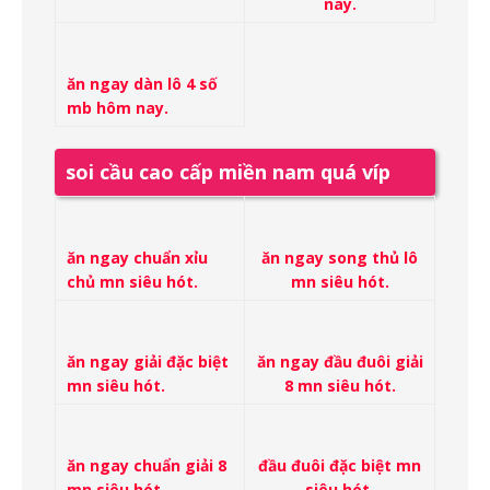
nay.
ăn ngay dàn lô 4 số
mb hôm nay.
soi cầu cao cấp miền nam quá víp
ăn ngay chuẩn xỉu
ăn ngay song thủ lô
chủ mn siêu hót.
mn siêu hót.
ăn ngay giải đặc biệt
ăn ngay đầu đuôi giải
mn siêu hót.
8 mn siêu hót.
ăn ngay chuẩn giải 8
đầu đuôi đặc biệt mn
mn siêu hót.
siêu hót.