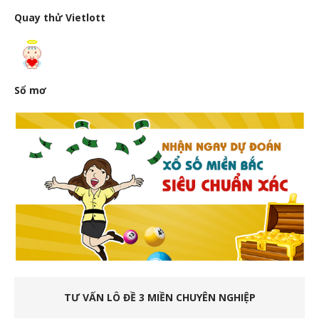
Quay thử Vietlott
Sổ mơ
TƯ VẤN LÔ ĐỀ 3 MIỀN CHUYÊN NGHIỆP