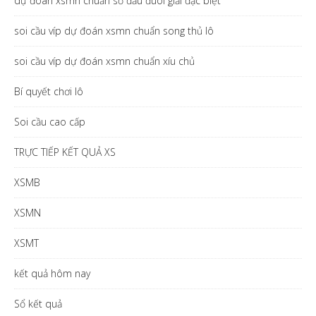
dự đoán xsmn chuẩn sớ đầu đuôi giải đặc biệt
soi cầu víp dự đoán xsmn chuẩn song thủ lô
soi cầu víp dự đoán xsmn chuẩn xíu chủ
Bí quyết chơi lô
Soi cầu cao cấp
TRỰC TIẾP KẾT QUẢ XS
XSMB
XSMN
XSMT
kết quả hôm nay
Sổ kết quả