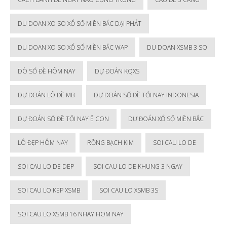
DU DOAN XO SO XỔ SỐ MIỀN BẮC DẠI PHÁT
DU DOAN XO SO XỔ SỐ MIỀN BẮC WAP
DU DOAN XSMB 3 SO
DÒ SỐ ĐỀ HÔM NAY
DỰ ĐOÁN KQXS
DỰ ĐOÁN LÔ ĐỀ MB
DỰ ĐOÁN SỐ ĐỀ TỐI NAY INDONESIA
DỰ ĐOÁN SỐ ĐỀ TỐI NAY Ê CON
DỰ ĐOÁN XỔ SỐ MIỀN BẮC
LÔ ĐẸP HÔM NAY
RỒNG BẠCH KIM
SOI CAU LO DE
SOI CAU LO DE DEP
SOI CAU LO DE KHUNG 3 NGAY
SOI CAU LO KEP XSMB
SOI CAU LO XSMB 3S
SOI CAU LO XSMB 16 NHAY HOM NAY