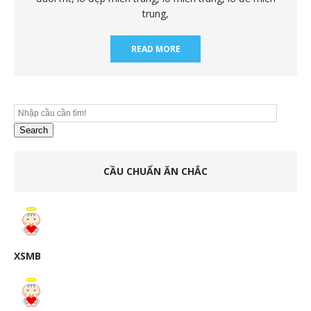
trung,
READ MORE
Search
CẦU CHUẨN ĂN CHẮC
XSMB