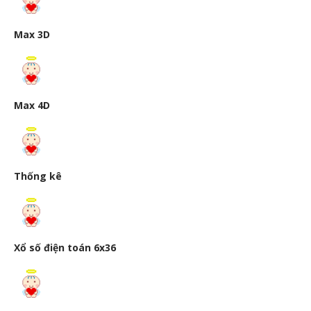
Max 3D
Max 4D
Thống kê
Xổ số điện toán 6x36