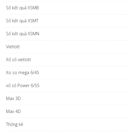
Sổ kết quả XSMB
Sổ kết quả XSMT
Sổ kết quả XSMN
Vietlott
Xổ số vietlott
Xo so mega 6/45
xổ số Power 6/55
Max 3D
Max 4D
Thống kê