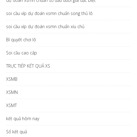
dự đoán xsmn chuẩn sớ đầu đuôi giải đặc biệt
soi cầu víp dự đoán xsmn chuẩn song thủ lô
soi cầu víp dự đoán xsmn chuẩn xíu chủ
Bí quyết chơi lô
Soi cầu cao cấp
TRỰC TIẾP KẾT QUẢ XS
XSMB
XSMN
XSMT
kết quả hôm nay
Sổ kết quả