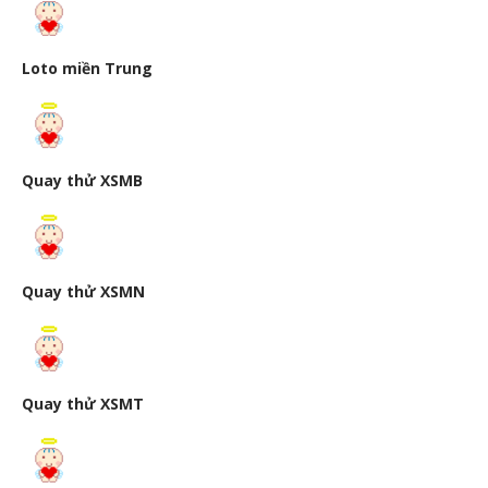
Loto miền Trung
Quay thử XSMB
Quay thử XSMN
Quay thử XSMT