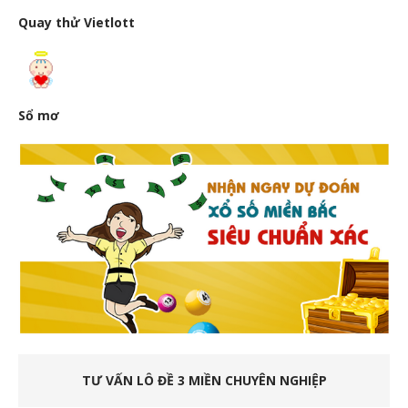
Quay thử Vietlott
Sổ mơ
TƯ VẤN LÔ ĐỀ 3 MIỀN CHUYÊN NGHIỆP