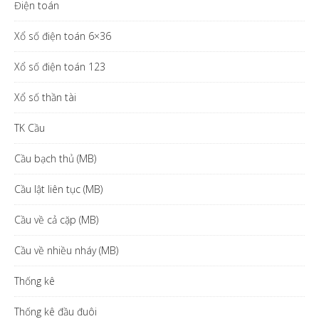
Điện toán
Xổ số điện toán 6×36
Xổ số điện toán 123
Xổ số thần tài
TK Cầu
Cầu bạch thủ (MB)
Cầu lật liên tục (MB)
Cầu về cả cặp (MB)
Cầu về nhiều nháy (MB)
Thống kê
Thống kê đầu đuôi