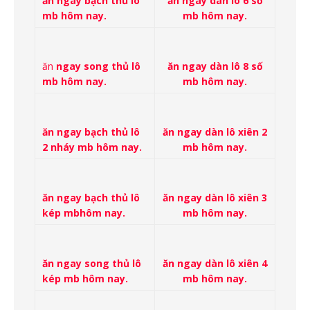
ăn ngay bạch thủ lô
ăn ngay dàn lô 6 số
mb hôm nay.
mb hôm nay.
ăn
ngay song thủ lô
ăn ngay dàn lô 8 số
mb hôm nay.
mb hôm nay.
ăn ngay bạch thủ lô
ăn ngay dàn lô xiên 2
2 nháy mb hôm nay.
mb hôm nay.
ăn ngay bạch thủ lô
ăn ngay dàn lô xiên 3
kép mbhôm nay.
mb hôm nay.
ăn ngay song thủ lô
ăn ngay dàn lô xiên 4
kép mb hôm nay.
mb hôm nay.