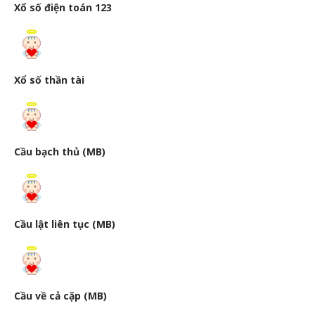
Xổ số điện toán 123
Xổ số thần tài
Cầu bạch thủ (MB)
Cầu lật liên tục (MB)
Cầu về cả cặp (MB)