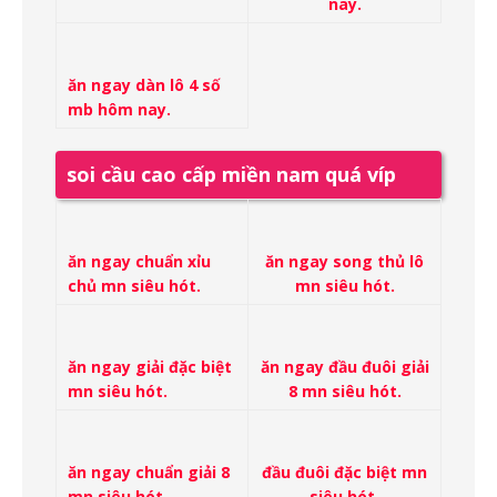
nay.
ăn ngay dàn lô 4 số
mb hôm nay.
soi cầu cao cấp miền nam quá víp
ăn ngay chuẩn xỉu
ăn ngay song thủ lô
chủ mn siêu hót.
mn siêu hót.
ăn ngay giải đặc biệt
ăn ngay đầu đuôi giải
mn siêu hót.
8 mn siêu hót.
ăn ngay chuẩn giải 8
đầu đuôi đặc biệt mn
mn siêu hót.
siêu hót.