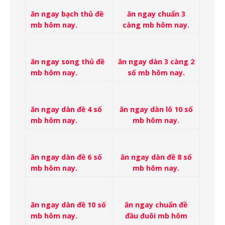
ăn ngay bạch thủ đề
ăn ngay chuẩn 3
mb hôm nay.
càng mb hôm nay.
ăn ngay song thủ đề
ăn ngay dàn 3 càng 2
mb hôm nay.
số mb hôm nay.
ăn ngay dàn đề 4 số
ăn ngay dàn lô 10 số
mb hôm nay.
mb hôm nay.
ăn ngay dàn đề 6 số
ăn ngay dàn đề 8 số
mb hôm nay.
mb hôm nay.
ăn ngay dàn đề 10 số
ăn ngay chuẩn đề
mb hôm nay.
đầu đuôi mb hôm