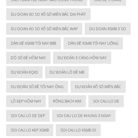
DU DOAN XO SO XỔ SỐ MIỀN BẮC DẠI PHÁT
DU DOAN XO SO XỔ SỐ MIỀN BẮC WAP
DU DOAN XSMB 3 SO
DÀN ĐỀ XSMB TỐI NAY 888
DÀN ĐỀ XSMB TỐI NAY UỐNG
DÒ SỐ ĐỀ HÔM NAY
DỰ ĐOÁN 3 CÀNG HÔM NAY
DỰ ĐOÁN KQXS
DỰ ĐOÁN LÔ ĐỀ MB
DỰ ĐOÁN SỐ ĐỀ TỐI NAY ÔNG
DỰ ĐOÁN XỔ SỐ MIỀN BẮC
LÔ ĐẸP HÔM NAY
RỒNG BẠCH KIM
SOI CAU LO DE
SOI CAU LO DE DEP
SOI CAU LO DE KHUNG 3 NGAY
SOI CAU LO KEP XSMB
SOI CAU LO XSMB 3S