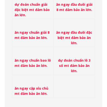
dự đoán chuẩn giải
ăn ngay đầu đuôi giải
đặc biệt mt đảm bảo
8 mt đảm bảo ăn lớn.
ăn lớn.
ăn ngay chuẩn giải 8
ăn ngay đầu đuôi đặc
mt đảm bảo ăn lớn.
biệt mt đảm bảo ăn
lớn.
ăn ngay chuẩn bao lô
dự đoán chuẩn lô 3
mt đảm bảo ăn lớn.
số mt đảm bảo ăn
lớn.
ăn ngay cặp xỉu chủ
mt đảm bảo ăn lớn.