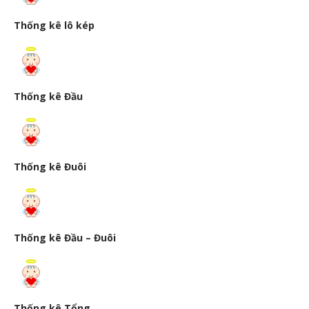
Thống kê lô kép
Thống kê Đầu
Thống kê Đuôi
Thống kê Đầu – Đuôi
Thống kê Tổng