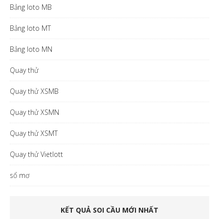
Bảng loto MB
Bảng loto MT
Bảng loto MN
Quay thử
Quay thử XSMB
Quay thử XSMN
Quay thử XSMT
Quay thử Vietlott
sổ mơ
KẾT QUẢ SOI CẦU MỚI NHẤT