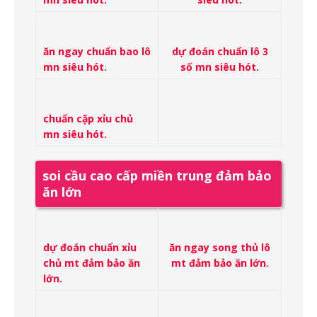
ăn ngay chuẩn bao lô
dự đoán chuẩn lô 3
mn siêu hót.
số mn siêu hót.
chuẩn cặp xỉu chủ
mn siêu hót.
soi cầu cao cấp miền trung đảm bảo
ăn lớn
dự đoán chuẩn xỉu
ăn ngay song thủ lô
chủ mt đảm bảo ăn
mt đảm bảo ăn lớn.
lớn.