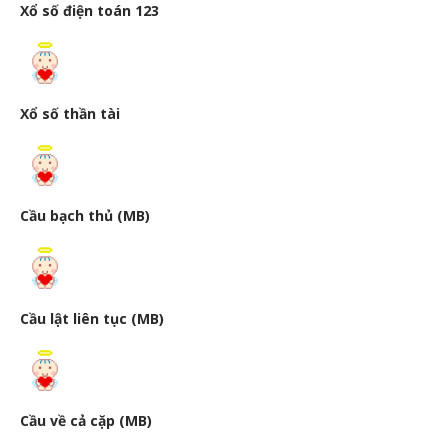
Xổ số điện toán 123
Xổ số thần tài
Cầu bạch thủ (MB)
Cầu lật liên tục (MB)
Cầu về cả cặp (MB)