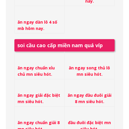
nay.
ăn ngay dàn lô 4 số
mb hôm nay.
soi cầu cao cấp miền nam quá víp
ăn ngay chuẩn xỉu
ăn ngay song thủ lô
chủ mn siêu hót.
mn siêu hót.
ăn ngay giải đặc biệt
ăn ngay đầu đuôi giải
mn siêu hót.
8 mn siêu hót.
ăn ngay chuẩn giải 8
đầu đuôi đặc biệt mn
mn siêu hót.
siêu hót.