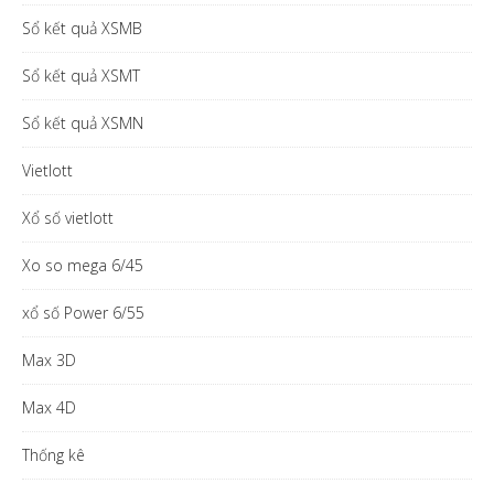
Sổ kết quả XSMB
Sổ kết quả XSMT
Sổ kết quả XSMN
Vietlott
Xổ số vietlott
Xo so mega 6/45
xổ số Power 6/55
Max 3D
Max 4D
Thống kê