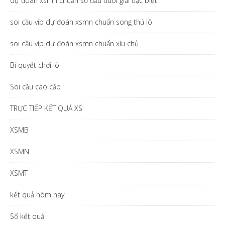
dự đoán xsmn chuẩn sớ đầu đuôi giải đặc biệt
soi cầu víp dự đoán xsmn chuẩn song thủ lô
soi cầu víp dự đoán xsmn chuẩn xíu chủ
Bí quyết chơi lô
Soi cầu cao cấp
TRỰC TIẾP KẾT QUẢ XS
XSMB
XSMN
XSMT
kết quả hôm nay
Sổ kết quả