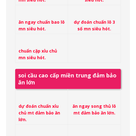
ăn ngay chuẩn bao lô
dự đoán chuẩn lô 3
mn siêu hót.
số mn siêu hót.
chuẩn cặp xỉu chủ
mn siêu hót.
soi cầu cao cấp miền trung đảm bảo
ăn lớn
dự đoán chuẩn xỉu
ăn ngay song thủ lô
chủ mt đảm bảo ăn
mt đảm bảo ăn lớn.
lớn.