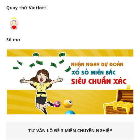
Quay thử Vietlott
Sổ mơ
TƯ VẤN LÔ ĐỀ 3 MIỀN CHUYÊN NGHIỆP