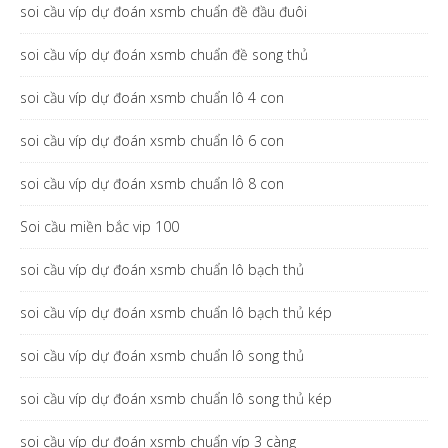
soi cầu víp dự đoán xsmb chuẩn đề đầu đuôi
soi cầu víp dự đoán xsmb chuẩn đề song thủ
soi cầu víp dự đoán xsmb chuẩn lô 4 con
soi cầu víp dự đoán xsmb chuẩn lô 6 con
soi cầu víp dự đoán xsmb chuẩn lô 8 con
Soi cầu miền bắc vip 100
soi cầu víp dự đoán xsmb chuẩn lô bạch thủ
soi cầu víp dự đoán xsmb chuẩn lô bạch thủ kép
soi cầu víp dự đoán xsmb chuẩn lô song thủ
soi cầu víp dự đoán xsmb chuẩn lô song thủ kép
soi cầu víp dự đoán xsmb chuẩn víp 3 càng