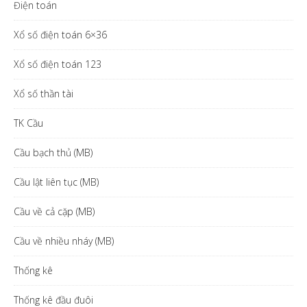
Điện toán
Xổ số điện toán 6×36
Xổ số điện toán 123
Xổ số thần tài
TK Cầu
Cầu bạch thủ (MB)
Cầu lật liên tục (MB)
Cầu về cả cặp (MB)
Cầu về nhiều nháy (MB)
Thống kê
Thống kê đầu đuôi