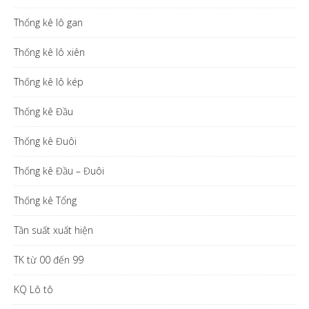
Thống kê lô gan
Thống kê lô xiên
Thống kê lô kép
Thống kê Đầu
Thống kê Đuôi
Thống kê Đầu – Đuôi
Thống kê Tổng
Tần suất xuất hiện
TK từ 00 đến 99
KQ Lô tô