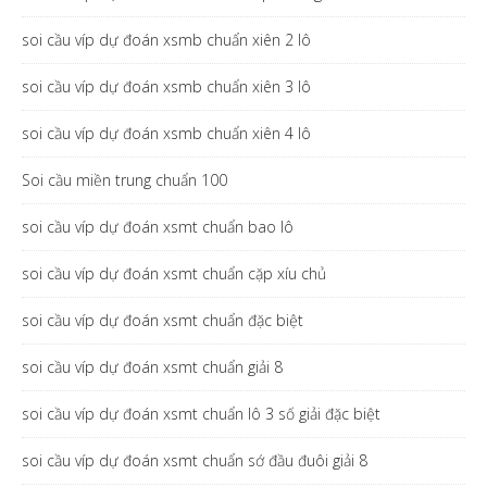
soi cầu víp dự đoán xsmb chuẩn xiên 2 lô
soi cầu víp dự đoán xsmb chuẩn xiên 3 lô
soi cầu víp dự đoán xsmb chuẩn xiên 4 lô
Soi cầu miền trung chuẩn 100
soi cầu víp dự đoán xsmt chuẩn bao lô
soi cầu víp dự đoán xsmt chuẩn cặp xíu chủ
soi cầu víp dự đoán xsmt chuẩn đặc biệt
soi cầu víp dự đoán xsmt chuẩn giải 8
soi cầu víp dự đoán xsmt chuẩn lô 3 số giải đặc biệt
soi cầu víp dự đoán xsmt chuẩn sớ đầu đuôi giải 8