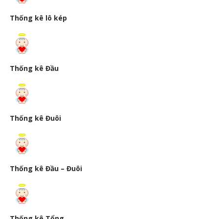
Thống kê lô kép
Thống kê Đầu
Thống kê Đuôi
Thống kê Đầu – Đuôi
Thống kê Tổng