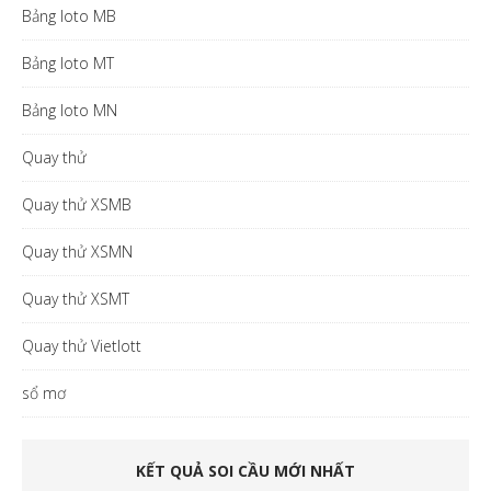
Bảng loto MB
Bảng loto MT
Bảng loto MN
Quay thử
Quay thử XSMB
Quay thử XSMN
Quay thử XSMT
Quay thử Vietlott
sổ mơ
KẾT QUẢ SOI CẦU MỚI NHẤT