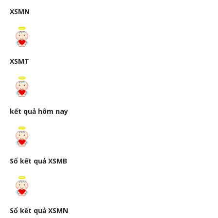
XSMN
XSMT
kết quả hôm nay
Sổ kết quả XSMB
Sổ kết quả XSMN