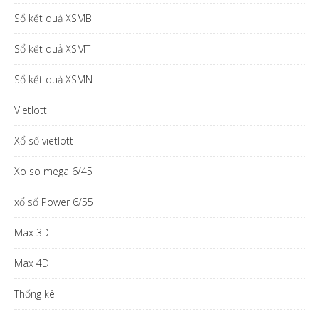
Sổ kết quả XSMB
Sổ kết quả XSMT
Sổ kết quả XSMN
Vietlott
Xổ số vietlott
Xo so mega 6/45
xổ số Power 6/55
Max 3D
Max 4D
Thống kê