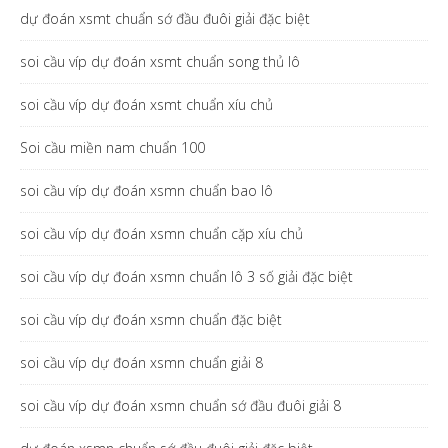
dự đoán xsmt chuẩn sớ đầu đuôi giải đặc biệt
soi cầu víp dự đoán xsmt chuẩn song thủ lô
soi cầu víp dự đoán xsmt chuẩn xíu chủ
Soi cầu miền nam chuẩn 100
soi cầu víp dự đoán xsmn chuẩn bao lô
soi cầu víp dự đoán xsmn chuẩn cặp xíu chủ
soi cầu víp dự đoán xsmn chuẩn lô 3 số giải đặc biệt
soi cầu víp dự đoán xsmn chuẩn đặc biệt
soi cầu víp dự đoán xsmn chuẩn giải 8
soi cầu víp dự đoán xsmn chuẩn sớ đầu đuôi giải 8