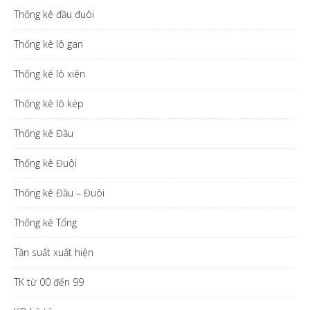
Thống kê đầu đuôi
Thống kê lô gan
Thống kê lô xiên
Thống kê lô kép
Thống kê Đầu
Thống kê Đuôi
Thống kê Đầu – Đuôi
Thống kê Tổng
Tần suất xuất hiện
TK từ 00 đến 99