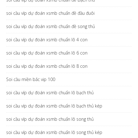
soi cầu víp dự đoán xsmb chuẩn đề đầu đuôi
soi cầu víp dự đoán xsmb chuẩn đề song thủ
soi cầu víp dự đoán xsmb chuẩn lô 4 con
soi cầu víp dự đoán xsmb chuẩn lô 6 con
soi cầu víp dự đoán xsmb chuẩn lô 8 con
Soi cầu miền bắc vip 100
soi cầu víp dự đoán xsmb chuẩn lô bạch thủ
soi cầu víp dự đoán xsmb chuẩn lô bạch thủ kép
soi cầu víp dự đoán xsmb chuẩn lô song thủ
soi cầu víp dự đoán xsmb chuẩn lô song thủ kép