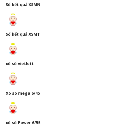
Sổ kết quả XSMN
Sổ kết quả XSMT
xổ số vietlott
Xo so mega 6/45
xổ số Power 6/55