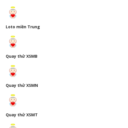
Loto miền Trung
Quay thử XSMB
Quay thử XSMN
Quay thử XSMT