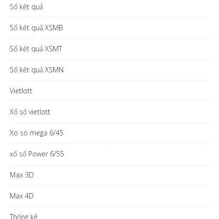
Sổ kết quả
Sổ kết quả XSMB
Sổ kết quả XSMT
Sổ kết quả XSMN
Vietlott
Xổ số vietlott
Xo so mega 6/45
xổ số Power 6/55
Max 3D
Max 4D
Thống kê