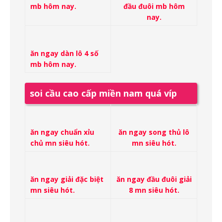
mb hôm nay.
đầu đuôi mb hôm
nay.
ăn ngay dàn lô 4 số
mb hôm nay.
soi cầu cao cấp miền nam quá víp
ăn ngay chuẩn xỉu
ăn ngay song thủ lô
chủ mn siêu hót.
mn siêu hót.
ăn ngay giải đặc biệt
ăn ngay đầu đuôi giải
mn siêu hót.
8 mn siêu hót.