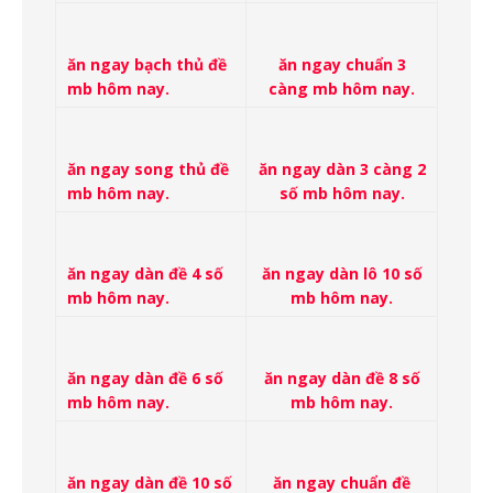
ăn ngay bạch thủ đề
ăn ngay chuẩn 3
mb hôm nay.
càng mb hôm nay.
ăn ngay song thủ đề
ăn ngay dàn 3 càng 2
mb hôm nay.
số mb hôm nay.
ăn ngay dàn đề 4 số
ăn ngay dàn lô 10 số
mb hôm nay.
mb hôm nay.
ăn ngay dàn đề 6 số
ăn ngay dàn đề 8 số
mb hôm nay.
mb hôm nay.
ăn ngay dàn đề 10 số
ăn ngay chuẩn đề