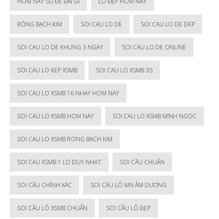
HÔM NAY SỐ ĐỀ ĐÀI GÌ
LÔ ĐẸP HÔM NAY
RỒNG BẠCH KIM
SOI CAU LO DE
SOI CAU LO DE DEP
SOI CAU LO DE KHUNG 3 NGAY
SOI CAU LO DE ONLINE
SOI CAU LO KEP XSMB
SOI CAU LO XSMB 3S
SOI CAU LO XSMB 16 NHAY HOM NAY
SOI CAU LO XSMB HOM NAY
SOI CAU LO XSMB MINH NGOC
SOI CAU LO XSMB RONG BACH KIM
SOI CAU XSMB 1 LO DUY NHAT
SOI CẦU CHUẨN
SOI CẦU CHÍNH XÁC
SOI CẦU LÔ MN ÂM DƯƠNG
SOI CẦU LÔ XSMB CHUẨN
SOI CẦU LÔ ĐẸP