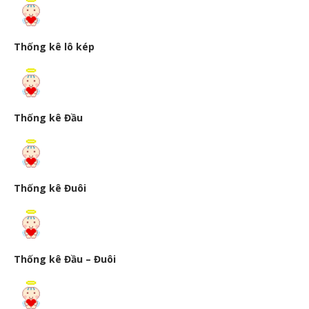
Thống kê lô kép
Thống kê Đầu
Thống kê Đuôi
Thống kê Đầu – Đuôi