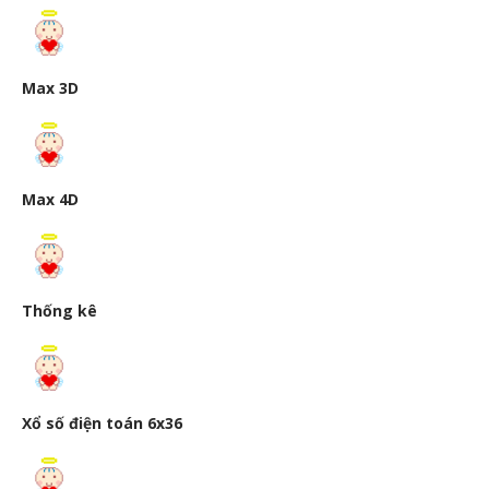
Max 3D
Max 4D
Thống kê
Xổ số điện toán 6x36