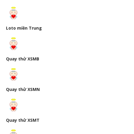
Loto miền Trung
Quay thử XSMB
Quay thử XSMN
Quay thử XSMT