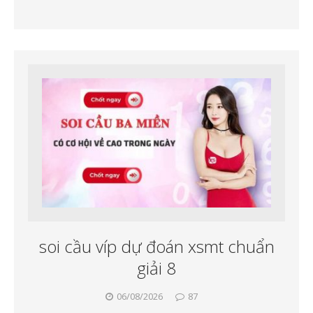
soi cầu víp dự đoán xsmt chuẩn
giải 8
06/08/2026
87