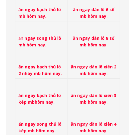
ăn ngay bạch thủ lô
ăn ngay dàn lô 6 số
mb hôm nay.
mb hôm nay.
ăn
ngay song thủ lô
ăn ngay dàn lô 8 số
mb hôm nay.
mb hôm nay.
ăn ngay bạch thủ lô
ăn ngay dàn lô xiên 2
2 nháy mb hôm nay.
mb hôm nay.
ăn ngay bạch thủ lô
ăn ngay dàn lô xiên 3
kép mbhôm nay.
mb hôm nay.
ăn ngay song thủ lô
ăn ngay dàn lô xiên 4
kép mb hôm nay.
mb hôm nay.