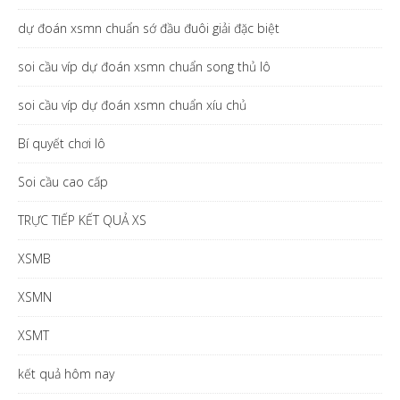
dự đoán xsmn chuẩn sớ đầu đuôi giải đặc biệt
soi cầu víp dự đoán xsmn chuẩn song thủ lô
soi cầu víp dự đoán xsmn chuẩn xíu chủ
Bí quyết chơi lô
Soi cầu cao cấp
TRỰC TIẾP KẾT QUẢ XS
XSMB
XSMN
XSMT
kết quả hôm nay