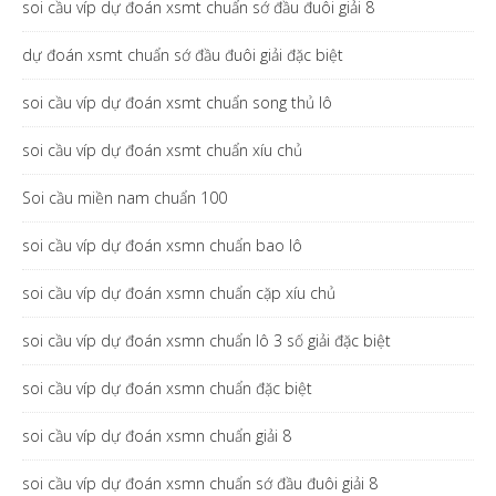
soi cầu víp dự đoán xsmt chuẩn sớ đầu đuôi giải 8
dự đoán xsmt chuẩn sớ đầu đuôi giải đặc biệt
soi cầu víp dự đoán xsmt chuẩn song thủ lô
soi cầu víp dự đoán xsmt chuẩn xíu chủ
Soi cầu miền nam chuẩn 100
soi cầu víp dự đoán xsmn chuẩn bao lô
soi cầu víp dự đoán xsmn chuẩn cặp xíu chủ
soi cầu víp dự đoán xsmn chuẩn lô 3 số giải đặc biệt
soi cầu víp dự đoán xsmn chuẩn đặc biệt
soi cầu víp dự đoán xsmn chuẩn giải 8
soi cầu víp dự đoán xsmn chuẩn sớ đầu đuôi giải 8