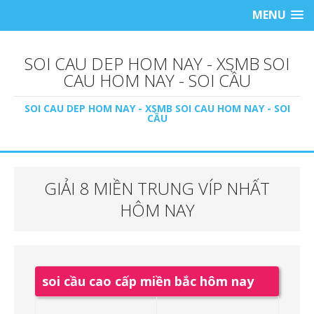
MENU
SOI CAU DEP HOM NAY - XSMB SOI
CAU HOM NAY - SOI CẦU
SOI CAU DEP HOM NAY - XSMB SOI CAU HOM NAY - SOI
CẦU
GIẢI 8 MIỀN TRUNG VÍP NHẤT
HÔM NAY
soi cầu cao cấp miền bắc hôm nay