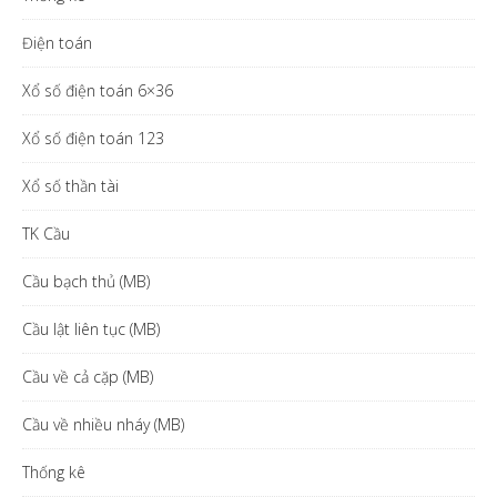
Điện toán
Xổ số điện toán 6×36
Xổ số điện toán 123
Xổ số thần tài
TK Cầu
Cầu bạch thủ (MB)
Cầu lật liên tục (MB)
Cầu về cả cặp (MB)
Cầu về nhiều nháy (MB)
Thống kê