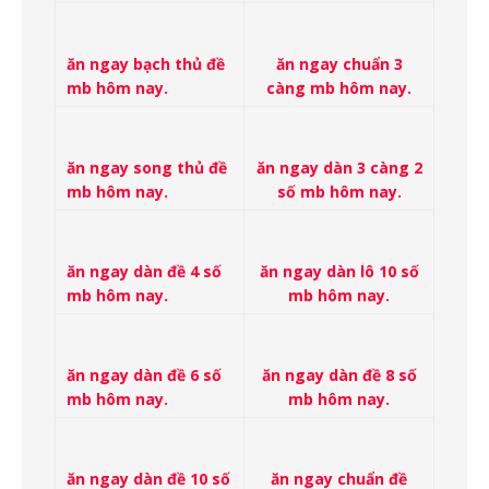
ăn ngay bạch thủ đề
ăn ngay chuẩn 3
mb hôm nay.
càng mb hôm nay.
ăn ngay song thủ đề
ăn ngay dàn 3 càng 2
mb hôm nay.
số mb hôm nay.
ăn ngay dàn đề 4 số
ăn ngay dàn lô 10 số
mb hôm nay.
mb hôm nay.
ăn ngay dàn đề 6 số
ăn ngay dàn đề 8 số
mb hôm nay.
mb hôm nay.
ăn ngay dàn đề 10 số
ăn ngay chuẩn đề