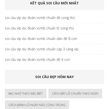
KẾT QUẢ SOI CẦU MỚI NHẤT
soi cầu víp dự đoán xsmb chuẩn đề song thủ
soi cầu víp dự đoán xsmb chuẩn lô song thủ
soi cầu víp dự đoán xsmb chuẩn dàn đề 8 con
soi cầu víp dự đoán xsmb chuẩn cặp 3 càng víp
soi cầu víp dự đoán xsmb chuẩn đề 4 con
SOI CẦU ĐẸP HÔM NAY
BẠC NHỚ THEO ĐẶC BIỆT
CÁCH BẮT LÔ CHUẨN THEO NGÀY
CÁCH ĐÁNH LÔ NGÀY NÀO CŨNG TRÚNG