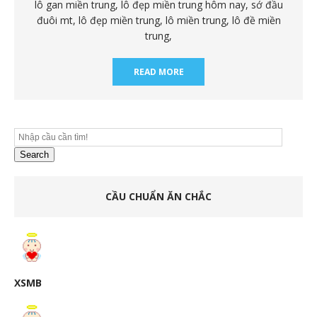
lô gan miền trung, lô đẹp miền trung hôm nay, sớ đầu
đuôi mt, lô đẹp miền trung, lô miền trung, lô đề miền
trung,
READ MORE
Search
CẦU CHUẨN ĂN CHẮC
XSMB