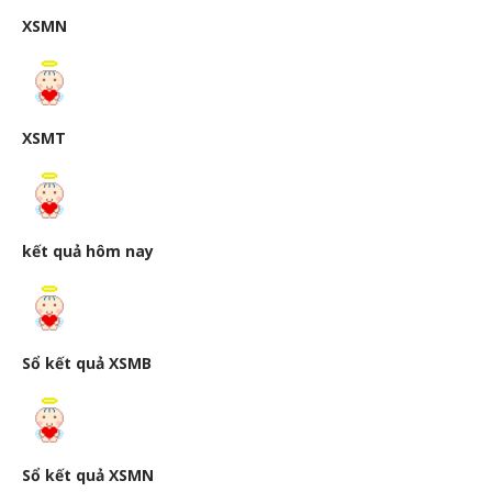
XSMN
XSMT
kết quả hôm nay
Sổ kết quả XSMB
Sổ kết quả XSMN