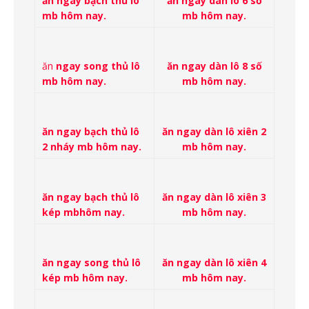
ăn ngay bạch thủ lô
ăn ngay dàn lô 6 số
mb hôm nay.
mb hôm nay.
ăn
ngay song thủ lô
ăn ngay dàn lô 8 số
mb hôm nay.
mb hôm nay.
ăn ngay bạch thủ lô
ăn ngay dàn lô xiên 2
2 nháy mb hôm nay.
mb hôm nay.
ăn ngay bạch thủ lô
ăn ngay dàn lô xiên 3
kép mbhôm nay.
mb hôm nay.
ăn ngay song thủ lô
ăn ngay dàn lô xiên 4
kép mb hôm nay.
mb hôm nay.