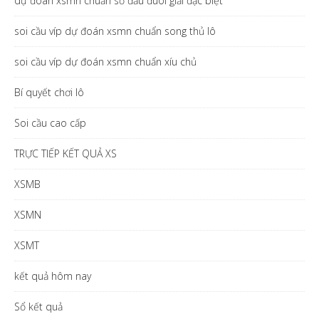
dự đoán xsmn chuẩn sớ đầu đuôi giải đặc biệt
soi cầu víp dự đoán xsmn chuẩn song thủ lô
soi cầu víp dự đoán xsmn chuẩn xíu chủ
Bí quyết chơi lô
Soi cầu cao cấp
TRỰC TIẾP KẾT QUẢ XS
XSMB
XSMN
XSMT
kết quả hôm nay
Sổ kết quả