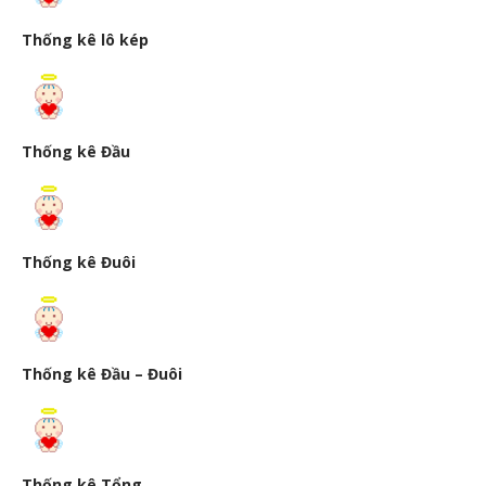
Thống kê lô kép
Thống kê Đầu
Thống kê Đuôi
Thống kê Đầu – Đuôi
Thống kê Tổng