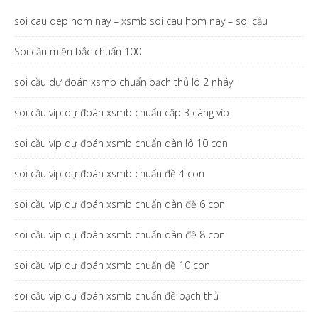
soi cau dep hom nay – xsmb soi cau hom nay – soi cầu
Soi cầu miền bắc chuẩn 100
soi cầu dự đoán xsmb chuẩn bạch thủ lô 2 nháy
soi cầu víp dự đoán xsmb chuẩn cặp 3 càng víp
soi cầu víp dự đoán xsmb chuẩn dàn lô 10 con
soi cầu víp dự đoán xsmb chuẩn đề 4 con
soi cầu víp dự đoán xsmb chuẩn dàn đề 6 con
soi cầu víp dự đoán xsmb chuẩn dàn đề 8 con
soi cầu víp dự đoán xsmb chuẩn đề 10 con
soi cầu víp dự đoán xsmb chuẩn đề bạch thủ