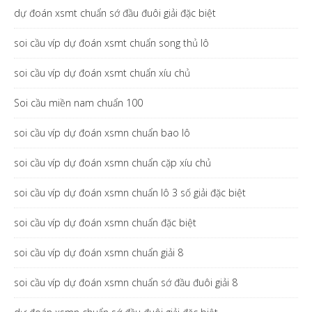
dự đoán xsmt chuẩn sớ đầu đuôi giải đặc biệt
soi cầu víp dự đoán xsmt chuẩn song thủ lô
soi cầu víp dự đoán xsmt chuẩn xíu chủ
Soi cầu miền nam chuẩn 100
soi cầu víp dự đoán xsmn chuẩn bao lô
soi cầu víp dự đoán xsmn chuẩn cặp xíu chủ
soi cầu víp dự đoán xsmn chuẩn lô 3 số giải đặc biệt
soi cầu víp dự đoán xsmn chuẩn đặc biệt
soi cầu víp dự đoán xsmn chuẩn giải 8
soi cầu víp dự đoán xsmn chuẩn sớ đầu đuôi giải 8