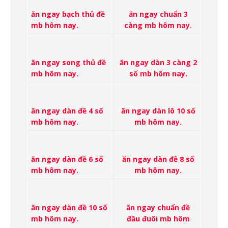
ăn ngay bạch thủ đề
ăn ngay chuẩn 3
mb hôm nay.
càng mb hôm nay.
ăn ngay song thủ đề
ăn ngay dàn 3 càng 2
mb hôm nay.
số mb hôm nay.
ăn ngay dàn đề 4 số
ăn ngay dàn lô 10 số
mb hôm nay.
mb hôm nay.
ăn ngay dàn đề 6 số
ăn ngay dàn đề 8 số
mb hôm nay.
mb hôm nay.
ăn ngay dàn đề 10 số
ăn ngay chuẩn đề
mb hôm nay.
đầu đuôi mb hôm