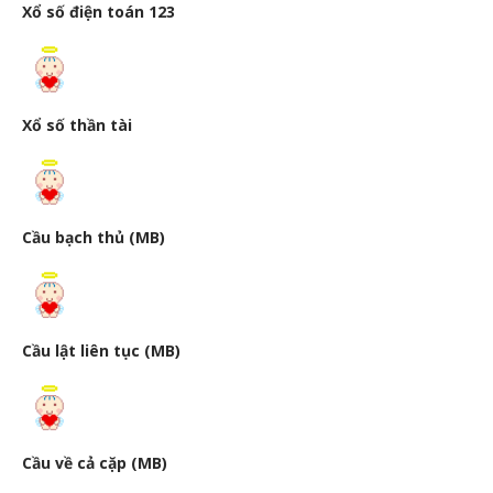
Xổ số điện toán 123
Xổ số thần tài
Cầu bạch thủ (MB)
Cầu lật liên tục (MB)
Cầu về cả cặp (MB)