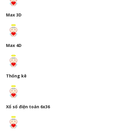
Max 3D
Max 4D
Thống kê
Xổ số điện toán 6x36