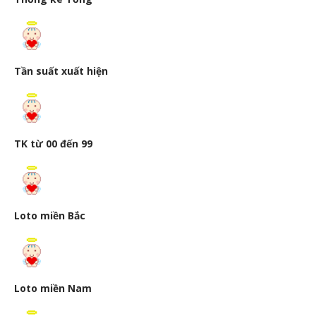
Tần suất xuất hiện
TK từ 00 đến 99
Loto miền Bắc
Loto miền Nam