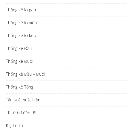
Thống kê lô gan
Thống kê lô xiên
Thống kê lô kép
Thống kê Đầu
Thống kê Đuôi
Thống kê Đầu – Đuôi
Thống kê Tổng
Tần suất xuất hiện
TK từ 00 đến 99
KQ Lô tô