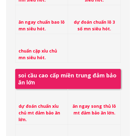
ăn ngay chuẩn bao lô
dự đoán chuẩn lô 3
mn siêu hót.
số mn siêu hót.
chuẩn cặp xỉu chủ
mn siêu hót.
soi cầu cao cấp miền trung đảm bảo
ăn lớn
dự đoán chuẩn xỉu
ăn ngay song thủ lô
chủ mt đảm bảo ăn
mt đảm bảo ăn lớn.
lớn.