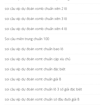
soi cầu víp dự đoán xsmb chuẩn xiên 2 lô
soi cầu víp dự đoán xsmb chuẩn xiên 3 lô
soi cầu víp dự đoán xsmb chuẩn xiên 4 lô
Soi cầu miền trung chuẩn 100
soi cầu víp dự đoán xsmt chuẩn bao lô
soi cầu víp dự đoán xsmt chuẩn cặp xíu chủ
soi cầu víp dự đoán xsmt chuẩn đặc biệt
soi cầu víp dự đoán xsmt chuẩn giải 8
soi cầu víp dự đoán xsmt chuẩn lô 3 số giải đặc biệt
soi cầu víp dự đoán xsmt chuẩn sớ đầu đuôi giải 8