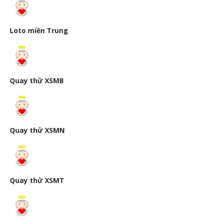
Loto miền Trung
Quay thử XSMB
Quay thử XSMN
Quay thử XSMT