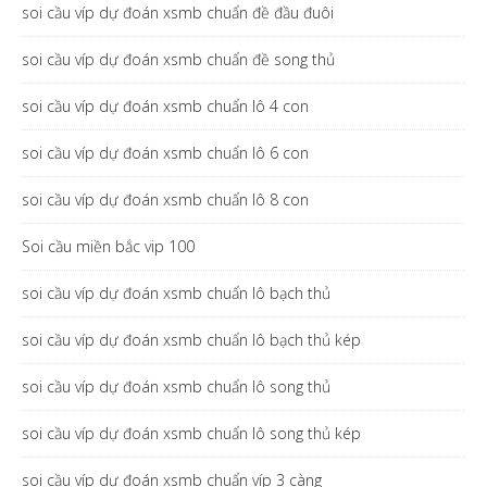
soi cầu víp dự đoán xsmb chuẩn đề đầu đuôi
soi cầu víp dự đoán xsmb chuẩn đề song thủ
soi cầu víp dự đoán xsmb chuẩn lô 4 con
soi cầu víp dự đoán xsmb chuẩn lô 6 con
soi cầu víp dự đoán xsmb chuẩn lô 8 con
Soi cầu miền bắc vip 100
soi cầu víp dự đoán xsmb chuẩn lô bạch thủ
soi cầu víp dự đoán xsmb chuẩn lô bạch thủ kép
soi cầu víp dự đoán xsmb chuẩn lô song thủ
soi cầu víp dự đoán xsmb chuẩn lô song thủ kép
soi cầu víp dự đoán xsmb chuẩn víp 3 càng