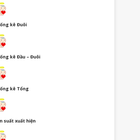
ống kê Đuôi
ống kê Đầu – Đuôi
ống kê Tổng
n suất xuất hiện