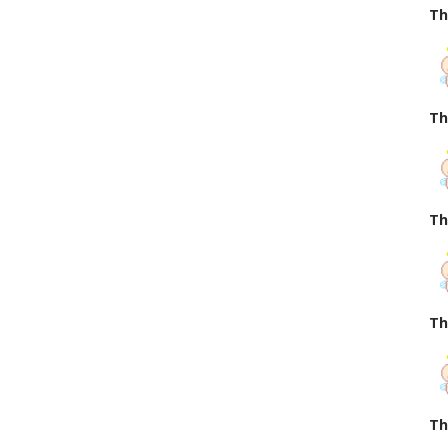
Th
Th
Th
Th
Th