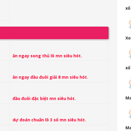
xổ
p
Xo
ăn ngay song thủ lô mn siêu hót.
xổ
ăn ngay đầu đuôi giải 8 mn siêu hót.
Ma
đầu đuôi đặc biệt mn siêu hót.
dự đoán chuẩn lô 3 số mn siêu hót.
Ma