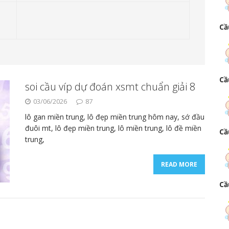
Cầ
Cầ
soi cầu víp dự đoán xsmt chuẩn giải 8
03/06/2026
87
lô gan miền trung, lô đẹp miền trung hôm nay, sớ đầu
đuôi mt, lô đẹp miền trung, lô miền trung, lô đề miền
Cầ
trung,
READ MORE
Cầ