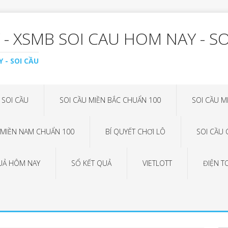
- XSMB SOI CAU HOM NAY - SO
 - SOI CẦU
 SOI CẦU
SOI CẦU MIỀN BẮC CHUẨN 100
SOI CẦU M
 MIỀN NAM CHUẨN 100
BÍ QUYẾT CHƠI LÔ
SOI CẦU 
UẢ HÔM NAY
SỔ KẾT QUẢ
VIETLOTT
ĐIỆN T