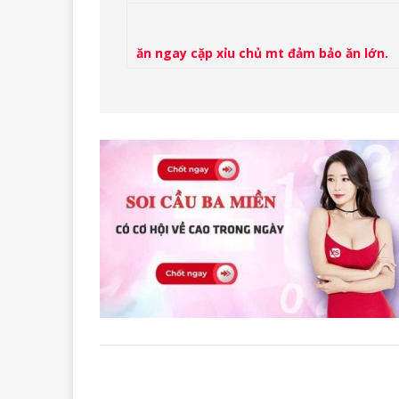
ăn ngay cặp xỉu chủ mt đảm bảo ăn lớn.