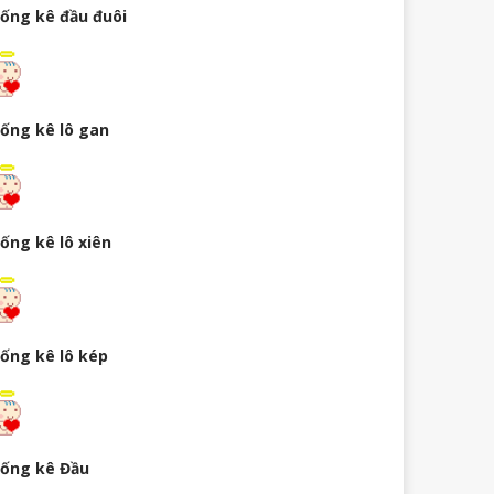
ống kê đầu đuôi
ống kê lô gan
ống kê lô xiên
ống kê lô kép
ống kê Đầu