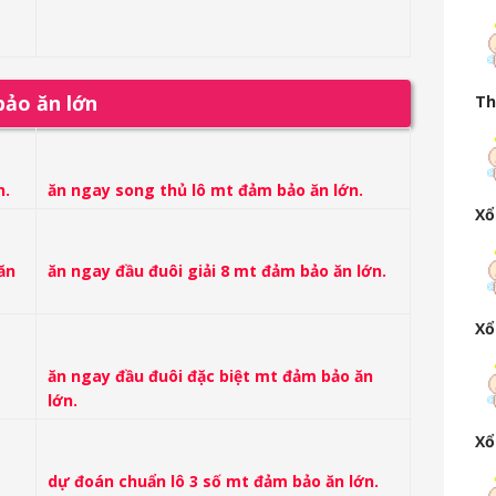
bảo ăn lớn
Th
n.
ăn ngay song thủ lô mt đảm bảo ăn lớn.
Xổ
ăn
ăn ngay đầu đuôi giải 8 mt đảm bảo ăn lớn.
Xổ
ăn ngay đầu đuôi đặc biệt mt đảm bảo ăn
lớn.
Xổ
dự đoán chuẩn lô 3 số mt đảm bảo ăn lớn.