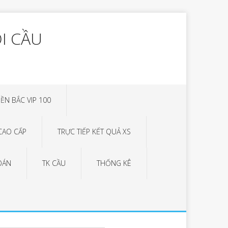
I CẦU
IỀN BẮC VIP 100
CAO CẤP
TRỰC TIẾP KẾT QUẢ XS
OÁN
TK CẦU
THỐNG KÊ