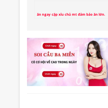
ăn ngay cặp xỉu chủ mt đảm bảo ăn lớn.