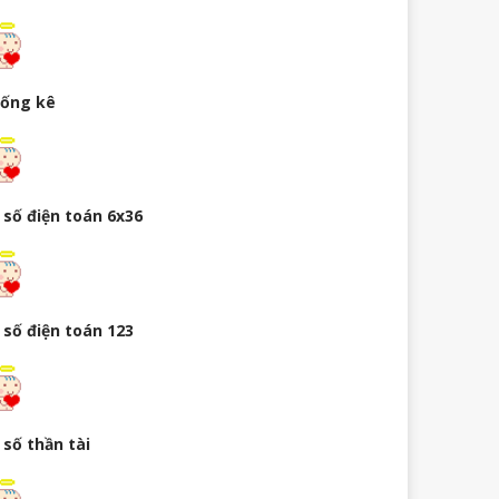
ống kê
 số điện toán 6x36
 số điện toán 123
 số thần tài