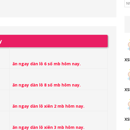
y
X
ăn ngay dàn lô 6 số mb hôm nay.
ăn ngay dàn lô 8 số mb hôm nay.
X
ăn ngay dàn lô xiên 2 mb hôm nay.
X
ăn ngay dàn lô xiên 3 mb hôm nay.