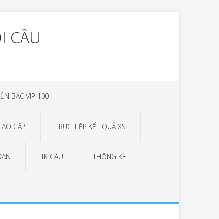
I CẦU
IỀN BẮC VIP 100
CAO CẤP
TRỰC TIẾP KẾT QUẢ XS
OÁN
TK CẦU
THỐNG KÊ