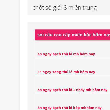
chốt số giải 8 miền trung
soi cầu cao cấp miền bắc hôm na
ăn ngay bạch thủ lô mb hôm nay.
ăn
ngay song thủ lô mb hôm nay.
ăn ngay bạch thủ lô 2 nháy mb hôm nay.
ăn ngay bạch thủ lô kép mbhôm nay.