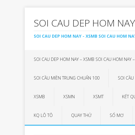
SOI CAU DEP HOM NAY 
SOI CAU DEP HOM NAY - XSMB SOI CAU HOM NAY
SOI CAU DEP HOM NAY – XSMB SOI CAU HOM NAY –
SOI CẦU MIỀN TRUNG CHUẨN 100
SOI CẦU
XSMB
XSMN
XSMT
KẾT Q
KQ LÔ TÔ
QUAY THỬ
SỔ MƠ