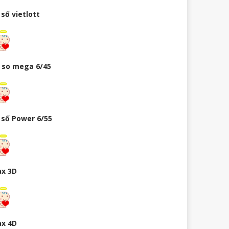
 số vietlott
 so mega 6/45
 số Power 6/55
x 3D
x 4D