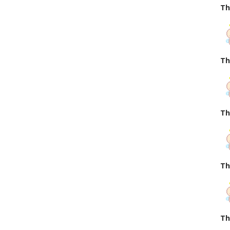
Th
Th
Th
Th
Th