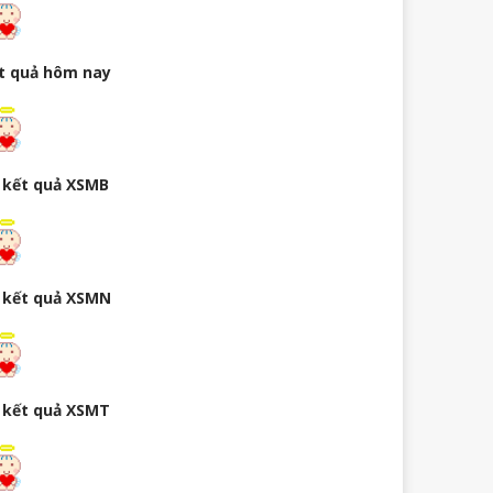
t quả hôm nay
 kết quả XSMB
 kết quả XSMN
 kết quả XSMT