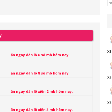
y
X
ăn ngay dàn lô 6 số mb hôm nay.
ăn ngay dàn lô 8 số mb hôm nay.
X
ăn ngay dàn lô xiên 2 mb hôm nay.
X
ăn ngay dàn lô xiên 3 mb hôm nay.