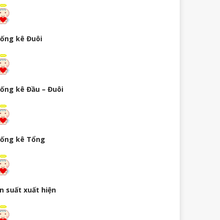
ống kê Đuôi
ống kê Đầu – Đuôi
ống kê Tổng
n suất xuất hiện