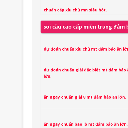
chuẩn cặp xỉu chủ mn siêu hót.
soi cầu cao cấp miền trung đảm 
dự đoán chuẩn xỉu chủ mt đảm bảo ăn lớ
dự đoán chuẩn giải đặc biệt mt đảm bảo 
lớn.
ăn ngay chuẩn giải 8 mt đảm bảo ăn lớn.
ăn ngay chuẩn bao lô mt đảm bảo ăn lớn.