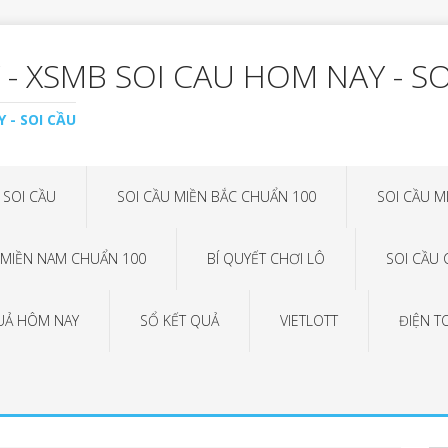
- XSMB SOI CAU HOM NAY - SO
 - SOI CẦU
 SOI CẦU
SOI CẦU MIỀN BẮC CHUẨN 100
SOI CẦU M
 MIỀN NAM CHUẨN 100
BÍ QUYẾT CHƠI LÔ
SOI CẦU 
UẢ HÔM NAY
SỔ KẾT QUẢ
VIETLOTT
ĐIỆN T