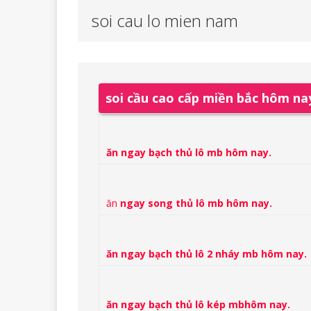
soi cau lo mien nam
soi cầu cao cấp miền bắc hôm na
ăn ngay bạch thủ lô mb hôm nay.
ăn
ngay song thủ lô mb hôm nay.
ăn ngay bạch thủ lô 2 nháy mb hôm nay.
ăn ngay bạch thủ lô kép mbhôm nay.