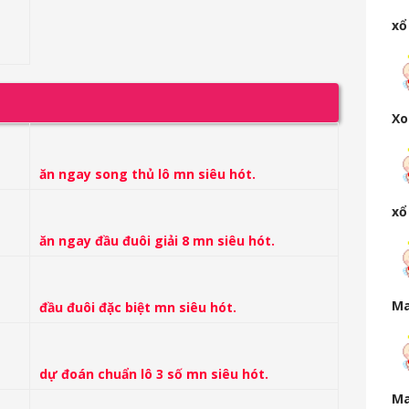
xổ
p
Xo
ăn ngay song thủ lô mn siêu hót.
xổ
ăn ngay đầu đuôi giải 8 mn siêu hót.
Ma
đầu đuôi đặc biệt mn siêu hót.
dự đoán chuẩn lô 3 số mn siêu hót.
Ma